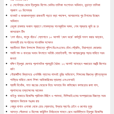
৫ সেপ্টেম্বর থেকে ত্রিপুরায় বিশেষ ভোটার তালিকা সংশোধন অভিযান, চূড়ান্ত তালিকা
প্রকাশ ২৩ ডিসেম্বর
যানজট ও জবরদখলমুক্ত রাজধানী গড়তে কড়া পদক্ষেপ, আগরতলায় পুর নিগমের উচ্ছেদ
অভিযান
রেনুকা চাকমার অকাল প্রয়াণে শোকস্তব্ধ সাংস্কৃতিক অঙ্গন, শেষ শ্রদ্ধায় জুনি রং ঢং
কালচারাল টিম
‘দেশ বাঁচাও, মানুষ বাঁচাও’ স্লোগানে ১০ আগস্ট ‘জেল ভরো’ কর্মসূচি সফল করার আহ্বান,
বামপন্থী চার সংগঠনের সাংবাদিক সম্মেলন
স্বাধীনতা দিবস উপলক্ষে সিমান্তে পুলিশ-বিএসএফের যৌথ পেট্রলিং, নিরাপত্তা জোরদার
গবাদি পশু ও বানরের অবাধ উৎপাতে অতিষ্ঠ খোয়াইবাসী, পশু আশ্রয়কেন্দ্র গড়ার দাবিতে সরব
জনতা
দক্ষিণ ত্রিপুরা জেলায় প্রশাসনিক প্রস্তুতি বৈঠক: ১২ আগস্ট আসছেন পঞ্চায়েত মন্ত্রী কিশোর
বর্মণ
গৌরাঙ্গটিলা বিদ্যালয়ে এলপিজি গ্যাসের পাসবই চুরির অভিযোগ, শিক্ষকের বিরুদ্ধে দৃষ্টান্তমূলক
শাস্তির দাবিতে জেলা শিক্ষা আধিকারিকের দ্বারস্থ এসএফআই
স্বামী নিখোঁজ, সাত বছরের মেয়েকে নিয়ে অসহায় দিন কাটাচ্ছেন কলাছড়ার রুমা দাস,
প্রশাসনের হস্তক্ষেপের আবেদন
থাইবুং বাজারে বিজেপির প্রতিবাদ মিছিল ও পথসভা, সিপিআইএমের অপপ্রচারের বিরুদ্ধে সরব
প্রাক্তন বিধায়ক শঙ্কর রায়
খেজুর বাগান এলাকা থেকে চোর গ্রেফতার, উদ্ধার স্বর্ণের চেইন ও রুপোর নূপুর
আসন্ন পৌরসভা ও ভিলেজ কাউন্সিল নির্বাচনকে সামনে রেখে নয়াদিল্লিতে ত্রিপুরা বিজেপির