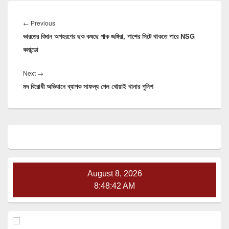
Post
navigation
Previous
←
Previous
ভারতের বিমান অপহরণের ছক কষছে পাক জঙ্গিরা, পাশের সিটে থাকতে পারে NSG
post:
কমান্ডো
Next
Next
→
মদ বিরোধী অভিযানে ব্যাপক সাফল্য পেল খোয়াই থানার পুলিশ
post:
Primary
Sidebar
Widget
Area
August 8, 2026
8:48:42 AM