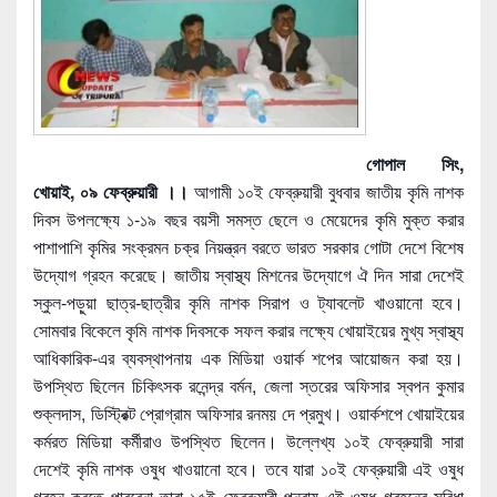
গোপাল সিং,
খোয়াই, ০৯ ফেব্রুয়ারী ।।
আগামী ১০ই ফেব্রুয়ারী বুধবার জাতীয় কৃমি নাশক
দিবস উপলক্ষ্যে ১-১৯ বছর বয়সী সমস্ত ছেলে ও মেয়েদের কৃমি মুক্ত করার
পাশাপাশি কৃমির সংক্রমন চক্র নিয়ন্ত্রন বরতে ভারত সরকার গোটা দেশে বিশেষ
উদ্যোগ গ্রহন করেছে। জাতীয় স্বাস্থ্য মিশনের উদ্যোগে ঐ দিন সারা দেশেই
স্কুল-পড়ুয়া ছাত্র-ছাত্রীর কৃমি নাশক সিরাপ ও ট্যাবলেট খাওয়ানো হবে।
সোমবার বিকেলে কৃমি নাশক দিবসকে সফল করার লক্ষ্যে খোয়াইয়ের মুখ্য স্বাস্থ্য
আধিকারিক-এর ব্যব
স্থাপনায় এক মিডিয়া ওয়ার্ক শপের আয়োজন করা হয়।
উপস্থিত ছিলেন চিকিৎসক রনেন্দ্র বর্মন, জেলা স্তরের অফিসার স্বপন কুমার
শুক্লদাস, ডিস্ট্রিক্ট প্রোগ্রাম অফিসার রনময় দে প্রমুখ। ওয়ার্কশপে খোয়াইয়ের
কর্মরত মিডিয়া কর্মীরাও উপস্থিত ছিলেন। উল্লেখ্য ১০ই ফেব্রুয়ারী সারা
দেশেই কৃমি নাশক ওষুধ খাওয়ানো হবে। তবে যারা ১০ই ফেব্রুয়ারী এই ওষুধ
গ্রহন করতে পারবেনা তারা ১৫ই ফেব্রুয়ারী পুনরায় এই ওষুধ গ্রহনের সুবিধা