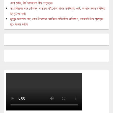
মেগা বৈঠক, দীর্ঘ আলোচনা শীর্ষ নেতৃত্বের
সাংবাদিকদের সঙ্গে সৌজন্য সাক্ষাতে বাইখোড়া থানার নবনিযুক্ত ওসি, অপরাধ দমনে সমন্বিত
উদ্যোগের বার্তা
ডুম্বুর জলাশয়ে মাছ ধরার নিষেধাজ্ঞা কার্যকরে গাফিলতির অভিযোগ, নজরদারি নিয়ে প্রশ্নের
মুখে মৎস্য দপ্তর