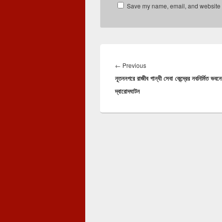
Save my name, email, and website in
Post
navigation
←
Previous
Previous
নূতননগরে রাজীব গান্ধী সেবা কেন্দ্রের নবনির্মিত ভবনে
post:
দ্বারোদঘাটন