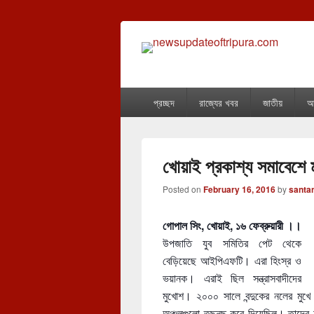
newsupdateof
The one & only exceptional Bengali Ver
Primary
প্রচ্ছদ
রাজ্যের খবর
জাতীয়
আন
menu
খোয়াই প্রকাশ্য সমাবেশে মূখ
Posted on
February 16, 2016
by
santa
গোপাল সিং, খোয়াই, ১৬ ফেব্রুয়ারী ।।
উপজাতি যুব সমিতির পেট থেকে
বেড়িয়েছে আইপিএফটি। এরা হিংস্র ও
ভয়ানক। এরাই ছিল সন্ত্রাসবাদীদের
মুখোশ। ২০০০ সালে বন্দুকের নলের মু
অঞ্চলগুলো তছনছ করে দিয়েছিল। তাদের হা