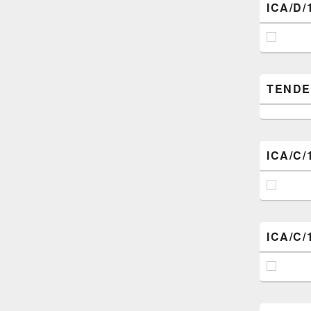
ICA/D/
TENDER (
ICA/C/
ICA/C/