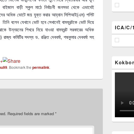
 বাইজাল বাড়ী স্কুল মাঠে নির্বাচনী জনসভা থেকে এভাবেই
্থীদের অধিক ভোটে জয় যুক্ত করার আহ্বান সিপিআই(এম) পলিট
ের। তিনি বলেন যেখানে ভোট হবে সেখানেই বামফ্রন্টকে ভোট দিয়ে
ICA/C/
কে উন্নয়নের শিখরে নিয়ে যাওয়া বামফ্রন্ট সরকারের অধিক
াজ্য কমিটির সদস্য ড. রঞ্জিত দেববর্মা, পদ্মকুমার দেববর্মা সহ
Kokbor
nu99
. Bookmark the
permalink
.
hed.
Required fields are marked
*