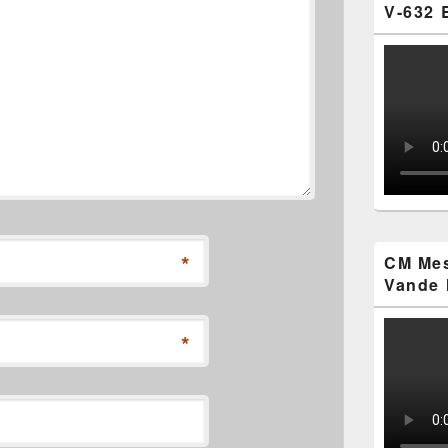
V-632 
*
CM Mes
Vande 
*