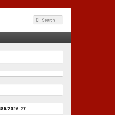
Search
Search
for:
685/2026-27