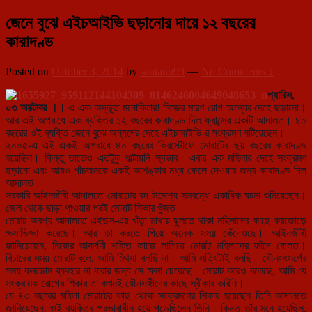
জেনে বুঝে এইচআইভি ছড়ানোর দায়ে ১২ বছরের
কারাদণ্ড
Posted on
October 3, 2014
by
santanu99
—
No Comments ↓
প্যারিস,
০৩ অক্টোবর ।।
এ এক অদ্ভূত মনোবিকার! নিজের মারণ রোগ অন্যের দেহে ছড়ানো।
আর এই অপরাধে এক ব্যক্তির ১২ বছরের কারাদণ্ড দিল ফ্রান্সের একটি আদালত। ৪০
বছরের ওই ব্যক্তি জেনে বুঝে অন্যদে
র দেহে এইচআইভি-র সংক্রমণ ঘটিয়েছেন।
২০০৫-এ এই একই অপরাধে ৪০ বছরের ক্রিস্টোফে মোরাটের ছয় বছরের কারাদণ্ড
হয়েছিল। কিন্তু তাতেও এতটুকু পাল্টায়নি স্বভাব। এবার এক মহিলার দেহে সংক্রমণ
ছড়ানো এবং আরও পাঁচজনকে একই আশঙ্কার মধ্য ফেলে দেওয়ার জন্য কারাদণ্ড দিল
আদালত।
সরকারি আইনজীবী আদালতে মোরাটের বদ উদ্দেশ্য সম্বন্ধে একাধিক ঘটনা শুনিয়েছেন।
জেল থেকে ছাড়া পাওয়ার পরই মোরাট শিকার খুঁজত।
মোরাট অবশ্য আদালতে এইডস-এর খাঁড়া মাথায় ঝুলতে থাকা মহিলাদের কাছে করজোড়ে
ক্ষমাভিক্ষা করেছে। আর তা করতে গিয়ে অনেক সময় কেঁদেওছে। আইনজীবী
জানিয়েছেন, নিজের আকর্ষণী শক্তি কাজে লাগিয়ে মোরাট মহিলাদের ফাঁদে ফেলত।
বিচারের সময় মোরাট বলে, আমি মিথ্যা বলছি না। আমি সত্যিটাই বলছি। যৌনসংসর্গের
সময় কনডোম ব্যবহার না করার জন্য সে ক্ষমা চেয়েছে। মোরাট আরও বলেছে, আমি যে
সংক্রামক রোগের শিকার তা কখনই যৌনসঙ্গীদের কাছে স্বীকার করিনি।
যে ৪৩ বছরের মহিলা মোরাটের কাছ থেকে সংক্রমণের শিকার হয়েছেন তিনি আদালতে
জানিয়েছেন, ওই ব্যক্তির প্রভাবাধীন হয়ে পড়েছিলেন তিনি। কিন্তু তাঁর মনে হয়েছিল,