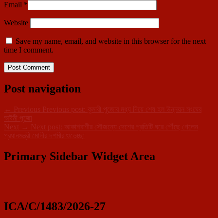
Email
*
Website
Save my name, email, and website in this browser for the next
time I comment.
Post navigation
←
Previous
Previous post:
কুমারী পুজোর মধ্য দিয়ে শেষ হল উন্নয়ন সংঘের
অষ্টমী পূজো
Next
→
Next post:
আকাশবাণীর সৌজন্যে দেশের প্রতিটি ঘরে পৌঁছে গেলেন
প্রধানমন্ত্রী মোদীর দশমীর শুভেচ্ছা
Primary Sidebar Widget Area
ICA/C/1483/2026-27