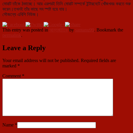
মোরাট তাঁকে ঠকাচ্ছে। আর এরপরই তিনি মোরাট সম্পর্কে ইন্টারনেটে খোঁজখবর করতে শুরু
করেন।তখনই তাঁর কাছে সব স্পষ্ট হয়ে যায়।
সৌজন্যে এবিপি নিউজ।
This entry was posted in
আন্তর্জাতিক
by
santanu99
. Bookmark the
permalink
.
Leave a Reply
Your email address will not be published.
Required fields are
marked
*
Comment
*
Name
*