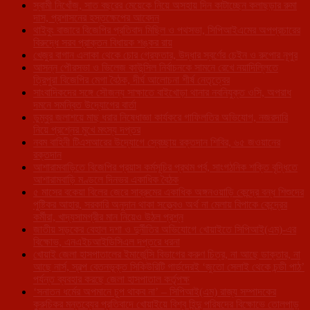
স্বামী নিখোঁজ, সাত বছরের মেয়েকে নিয়ে অসহায় দিন কাটাচ্ছেন কলাছড়ার রুমা
দাস, প্রশাসনের হস্তক্ষেপের আবেদন
থাইবুং বাজারে বিজেপির প্রতিবাদ মিছিল ও পথসভা, সিপিআইএমের অপপ্রচারের
বিরুদ্ধে সরব প্রাক্তন বিধায়ক শঙ্কর রায়
খেজুর বাগান এলাকা থেকে চোর গ্রেফতার, উদ্ধার স্বর্ণের চেইন ও রুপোর নূপুর
আসন্ন পৌরসভা ও ভিলেজ কাউন্সিল নির্বাচনকে সামনে রেখে নয়াদিল্লিতে
ত্রিপুরা বিজেপির মেগা বৈঠক, দীর্ঘ আলোচনা শীর্ষ নেতৃত্বের
সাংবাদিকদের সঙ্গে সৌজন্য সাক্ষাতে বাইখোড়া থানার নবনিযুক্ত ওসি, অপরাধ
দমনে সমন্বিত উদ্যোগের বার্তা
ডুম্বুর জলাশয়ে মাছ ধরার নিষেধাজ্ঞা কার্যকরে গাফিলতির অভিযোগ, নজরদারি
নিয়ে প্রশ্নের মুখে মৎস্য দপ্তর
নবম বাহিনী টিএসআরের উদ্যোগে স্বেচ্ছায় রক্তদান শিবির, ৬৫ জওয়ানের
রক্তদান
আশারামবাড়িতে বিজেপির প্রয়াস কর্মসূচির প্রথম পর্ব, সাংগঠনিক শক্তি বৃদ্ধিতে
আশারামবাড়ি মণ্ডলে দিনভর একাধিক বৈঠক
৫ মাসের বকেয়া বিলের জেরে সাব্রুমের একাধিক অঙ্গনওয়াড়ি কেন্দ্রে বন্ধ শিশুদের
পুষ্টিকর আহার, সরকারি অনুদান থাকা সত্ত্বেও অর্থ না মেলায় বিপাকে কেন্দ্রের
কর্মীরা, খাদ্যসামগ্রীর মান নিয়েও উঠল প্রশ্ন
জাতীয় সড়কের বেহাল দশা ও দুর্নীতির অভিযোগে খোয়াইতে সিপিআই(এম)-এর
বিক্ষোভ, এনএইচআইডিসিএল দপ্তরে ধরনা
খোয়াই জেলা হাসপাতালের ইমার্জেন্সি বিভাগের করুণ চিত্র, না আছে ডাক্তার, না
আছে নার্স, স্বল্প বেতনভূক্ত সিকিউরিটি গার্ডদেরই ‘জুতো সেলাই থেকে চন্ডী পাঠ’
পর্যন্ত ব্যবহার করছে জেলা হাসপাতাল কর্তৃপক্ষ
‘সনাতন ধর্মের অপমানে চুপ থাকব না’ – সিপিআই(এম) রাজ্য সম্পাদকের
কুরুচিকর মন্তব্যের প্রতিবাদে খোয়াইয়ে বিশ্ব হিন্দু পরিষদের বিক্ষোভে তোলপাড়