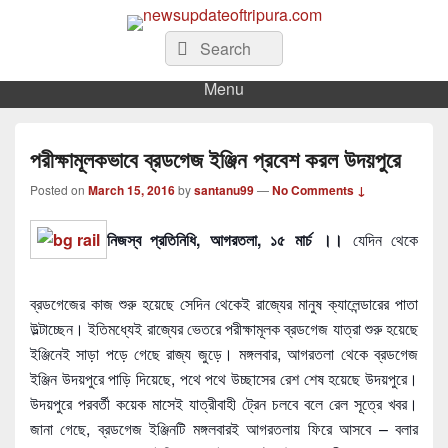
newsupdateoftripura.com
The one & only exceptional Bengali Version online news & infotainment portal
Search
Search
in Tripura.
for:
Menu
পরীক্ষামূলকভাবে ব্রডগেজ ইঞ্জিন প্রবেশ করল উদয়পুরে
Posted on
March 15, 2016
by
santanu99
—
No Comments ↓
নিজস্ব প্রতিনিধি, আগরতলা, ১৫ মার্চ ।।
যেদিন থেকে
ব্রডগেজের কাজ শুরু হয়েছে সেদিন থেকেই রাজ্যের মানুষ ক্যালেন্ডারের পাতা
উল্টাচ্ছেন। ইতিমধ্যেই রাজ্যের ভেতরে পরীক্ষামূলক ব্রডগেজ যাত্রা শুরু হয়েছে
ইঞ্জিনেই সাড়া পড়ে গেছে রাজ্য জুড়ে। মঙ্গলবার, আগরতলা থেকে ব্রডগেজ
ইঞ্জিন উদয়পুরে পাড়ি দিয়েছে, পথে পথে উচ্ছাসের রেশ শেষ হয়েছে উদয়পুরে।
উদয়পুরে পরবর্তী কয়েক মাসেই যাত্রীবাহী ট্রেন চলবে বলে রেল সূত্রে খবর।
জানা গেছে, ব্রডগেজ ইঞ্জিনটি মঙ্গলবারই আগরতলায় ফিরে আসবে – বলার