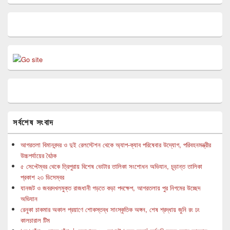
সর্বশেষ সংবাদ
আগরতলা বিমানবন্দর ও দুই রেলস্টেশন থেকে অ্যাপ-ক্যাব পরিষেবার উদ্যোগ, পরিবহনমন্ত্রীর
উচ্চপর্যায়ের বৈঠক
৫ সেপ্টেম্বর থেকে ত্রিপুরায় বিশেষ ভোটার তালিকা সংশোধন অভিযান, চূড়ান্ত তালিকা
প্রকাশ ২৩ ডিসেম্বর
যানজট ও জবরদখলমুক্ত রাজধানী গড়তে কড়া পদক্ষেপ, আগরতলায় পুর নিগমের উচ্ছেদ
অভিযান
রেনুকা চাকমার অকাল প্রয়াণে শোকস্তব্ধ সাংস্কৃতিক অঙ্গন, শেষ শ্রদ্ধায় জুনি রং ঢং
কালচারাল টিম