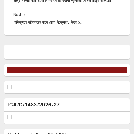
রাজ্য সরকারী কর্মচারীদের ৫ শতাংশ মহার্ঘভাতা প্রদানের ঘোষণা রাজ্য সরকারের
post:
Next
→
Next
পাকিস্তানে সচিবালয়ের বাসে বোমা বিস্ফোরণ, নিহত ১৫
post:
Primary
Sidebar
Widget
Area
ICA/C/1483/2026-27