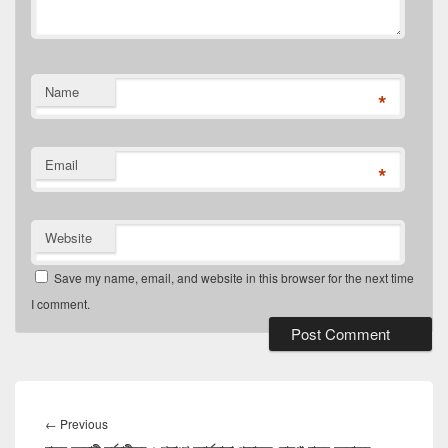
Name
*
Email
*
Website
Save my name, email, and website in this browser for the next time
I comment.
Post
navigation
←
Previous
Previous