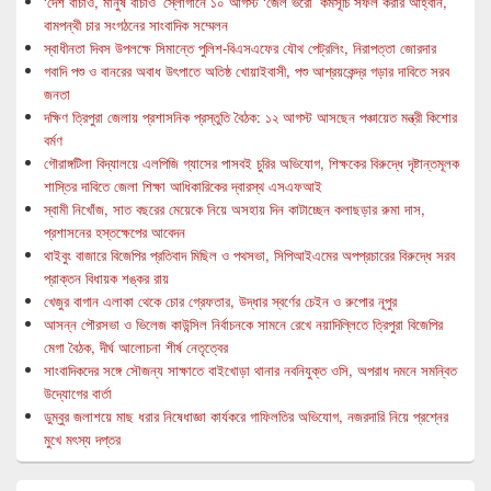
‘দেশ বাঁচাও, মানুষ বাঁচাও’ স্লোগানে ১০ আগস্ট ‘জেল ভরো’ কর্মসূচি সফল করার আহ্বান,
বামপন্থী চার সংগঠনের সাংবাদিক সম্মেলন
স্বাধীনতা দিবস উপলক্ষে সিমান্তে পুলিশ-বিএসএফের যৌথ পেট্রলিং, নিরাপত্তা জোরদার
গবাদি পশু ও বানরের অবাধ উৎপাতে অতিষ্ঠ খোয়াইবাসী, পশু আশ্রয়কেন্দ্র গড়ার দাবিতে সরব
জনতা
দক্ষিণ ত্রিপুরা জেলায় প্রশাসনিক প্রস্তুতি বৈঠক: ১২ আগস্ট আসছেন পঞ্চায়েত মন্ত্রী কিশোর
বর্মণ
গৌরাঙ্গটিলা বিদ্যালয়ে এলপিজি গ্যাসের পাসবই চুরির অভিযোগ, শিক্ষকের বিরুদ্ধে দৃষ্টান্তমূলক
শাস্তির দাবিতে জেলা শিক্ষা আধিকারিকের দ্বারস্থ এসএফআই
স্বামী নিখোঁজ, সাত বছরের মেয়েকে নিয়ে অসহায় দিন কাটাচ্ছেন কলাছড়ার রুমা দাস,
প্রশাসনের হস্তক্ষেপের আবেদন
থাইবুং বাজারে বিজেপির প্রতিবাদ মিছিল ও পথসভা, সিপিআইএমের অপপ্রচারের বিরুদ্ধে সরব
প্রাক্তন বিধায়ক শঙ্কর রায়
খেজুর বাগান এলাকা থেকে চোর গ্রেফতার, উদ্ধার স্বর্ণের চেইন ও রুপোর নূপুর
আসন্ন পৌরসভা ও ভিলেজ কাউন্সিল নির্বাচনকে সামনে রেখে নয়াদিল্লিতে ত্রিপুরা বিজেপির
মেগা বৈঠক, দীর্ঘ আলোচনা শীর্ষ নেতৃত্বের
সাংবাদিকদের সঙ্গে সৌজন্য সাক্ষাতে বাইখোড়া থানার নবনিযুক্ত ওসি, অপরাধ দমনে সমন্বিত
উদ্যোগের বার্তা
ডুম্বুর জলাশয়ে মাছ ধরার নিষেধাজ্ঞা কার্যকরে গাফিলতির অভিযোগ, নজরদারি নিয়ে প্রশ্নের
মুখে মৎস্য দপ্তর