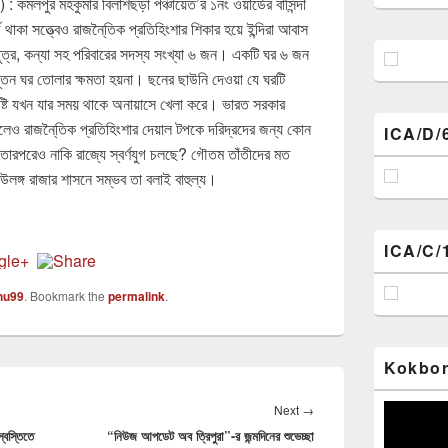
) :
কমলপুর মহকুমার বিলাশছড়া পঞ্চায়েত’র ১নং ওয়ার্ডের বাসিন্দা
থাকা সত্ত্বেও রাজনৈ্তিক প্রতিহিংশার শিকার হয়ে ইন্দিরা আবাস
ত্র, কন্যা সহ পরিবারের সদস্য সংখ্যা ৬ জন। একটি ঘর ৬ জন
 নূতন ঘর তোলার ক্ষমতা হয়না। ছনের ছাউনি দেওয়া যে ঘরটি
বৃষ্টি যখন যার সময় থাকে অনায়াসে খেলা করে। ভারত সরকার
 করলেও রাজনৈ্তিক প্রতিহিংশার দেয়াল টপকে দরিদ্রদের জন্য কোন
ICA/D/
তারপরেও নাকি রাজ্যে স্বর্ণযুগ চলছে? গৌতম তাঁতীদের মত
ে উলঙ্গ রাজার শাসনে সম্ভব তা বলাই বাহুল্য।
ICA/C/
nu99
. Bookmark the
permalink
.
Kokbor
Next
Video
Next
→
Player
্বস্তিতে
“নিউজ আপডেট অব ত্রিপুরা”-র জন্মদিনের শুভেচ্ছা
post: