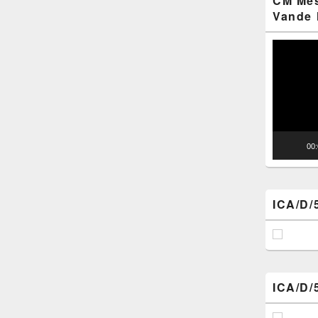
CM Mes
Vande 
Video
Player
00
ICA/D/
ICA/D/