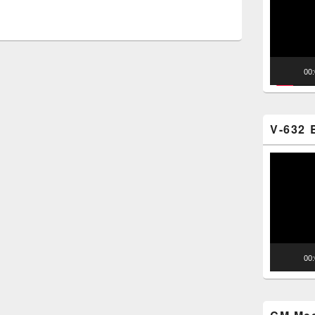
00
V-632 
Video
Player
00