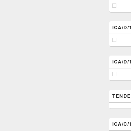
ICA/D/
ICA/D/
TENDER (
ICA/C/