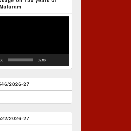
sage on 150 years of
Mataram
:00
02:00
546/2026-27
522/2026-27