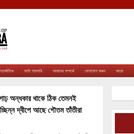
tripura.com
sion online news & infotainment portal in Tripura.
্তর্জাতিক
ফটো গ্যালারি
আমাদের সম্পর্কে
যোগাযোগ করুন
আরো
Primary
Sidebar
 গাঢ় অন্ধকার থাকে ঠিক তেমনই
Widget
Area
িচ্ছিন্ন দ্বীপে আছে গৌতম তাঁতীরা