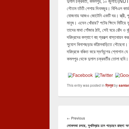
দুলাল চক্রবর্তী, কমলপুর, ১০ জুলাই/(NUT
গৌতম তাঁতী পেশায় দিনমজুর। বিপিএল কার্ড 
যোজনায় আজও জোটেনি একটি ঘর। স্ত্রী, পু
মানুষ। এযেন খোঁয়ার? পটের ক্ষিদে মিটিয়ে
তাদের মাথা গোঁজার ঠাই, সেই ঘরে রোঁদ ও 
দরিদ্রদের কল্যাণে বহু প্রকল্প বাস্তবায়ন
সুযোগ বিলাশছড়ার কাঁঠালবাড়িতে পৌছেনা। 
দরিদ্রকে বঞ্চিত করে স্বর্ণযুগের শ্লোগান য
কমলপুর থেকে দুলাল চক্রবর্তীর তোলা ছবি।
This entry was posted in
ত্রিপুরা
by
santa
Post
navigation
Previous
←
Previous
লোকসভা চলছে, সুখনিদ্রায় ঢলে পড়েছেন রাহুল! অস
post: