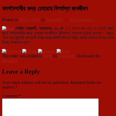
কালবৈশাখীর রুদ্র চেহারায় বিপর্যস্ত জনজীবন
Posted on
May 2, 2016
by
santanu99
—
No Comments ↓
দেবজিৎ চক্রবর্তী, আগরতলা, ০২ মে ।।
বৈশাখ শুরু হতে না হতেই রাজ্য
জুড়ে কালবৈশাখীর রুদ্র চেহারায় জনজীবনে রীতিমতো আতংক ছড়িয়ে পড়েছে। প্রচন্ড
বেগে ঝড় মুহূর্তেই আগ্রাসী থাবায় ঘরের ছাউনী উড়িয়ে নিচ্ছে আবার কোথাও উপরে ফেলে
দিচ্ছে বিশালাকার বৃক্ষ।
This entry was posted in
ত্রিপুরা
by
santanu99
. Bookmark the
permalink
.
Leave a Reply
Your email address will not be published.
Required fields are
marked
*
Comment
*