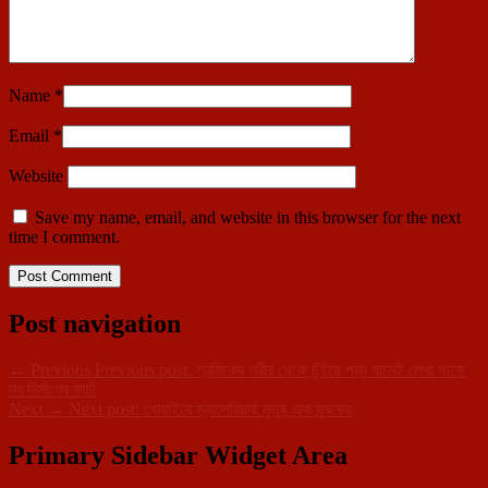
Name
*
Email
*
Website
Save my name, email, and website in this browser for the next
time I comment.
Post navigation
←
Previous
Previous post:
শ্রমিকের শরীর থেকে চুঁইয়ে পড়া ঘামেই লেখা থাকে
নব নির্মাণের বার্তা
Next
→
Next post:
খোয়াইয়ে ম্যালেরিয়ায় মৃত্যু এক যুবকের
Primary Sidebar Widget Area