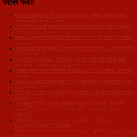
সর্বশেষ সংবাদ
আগরতলা বিমানবন্দর ও দুই রেলস্টেশন থেকে অ্যাপ-ক্যাব পরিষেবার উদ্যোগ,
পরিবহনমন্ত্রীর উচ্চপর্যায়ের বৈঠক
৫ সেপ্টেম্বর থেকে ত্রিপুরায় বিশেষ ভোটার তালিকা সংশোধন অভিযান, চূড়ান্ত
তালিকা প্রকাশ ২৩ ডিসেম্বর
যানজট ও জবরদখলমুক্ত রাজধানী গড়তে কড়া পদক্ষেপ, আগরতলায় পুর নিগমের
উচ্ছেদ অভিযান
রেনুকা চাকমার অকাল প্রয়াণে শোকস্তব্ধ সাংস্কৃতিক অঙ্গন, শেষ শ্রদ্ধায় জুনি
রং ঢং কালচারাল টিম
‘দেশ বাঁচাও, মানুষ বাঁচাও’ স্লোগানে ১০ আগস্ট ‘জেল ভরো’ কর্মসূচি সফল
করার আহ্বান, বামপন্থী চার সংগঠনের সাংবাদিক সম্মেলন
স্বাধীনতা দিবস উপলক্ষে সিমান্তে পুলিশ-বিএসএফের যৌথ পেট্রলিং, নিরাপত্তা
জোরদার
গবাদি পশু ও বানরের অবাধ উৎপাতে অতিষ্ঠ খোয়াইবাসী, পশু আশ্রয়কেন্দ্র গড়ার
দাবিতে সরব জনতা
দক্ষিণ ত্রিপুরা জেলায় প্রশাসনিক প্রস্তুতি বৈঠক: ১২ আগস্ট আসছেন পঞ্চায়েত
মন্ত্রী কিশোর বর্মণ
গৌরাঙ্গটিলা বিদ্যালয়ে এলপিজি গ্যাসের পাসবই চুরির অভিযোগ, শিক্ষকের
বিরুদ্ধে দৃষ্টান্তমূলক শাস্তির দাবিতে জেলা শিক্ষা আধিকারিকের দ্বারস্থ
এসএফআই
স্বামী নিখোঁজ, সাত বছরের মেয়েকে নিয়ে অসহায় দিন কাটাচ্ছেন কলাছড়ার রুমা
দাস, প্রশাসনের হস্তক্ষেপের আবেদন
থাইবুং বাজারে বিজেপির প্রতিবাদ মিছিল ও পথসভা, সিপিআইএমের অপপ্রচারের
বিরুদ্ধে সরব প্রাক্তন বিধায়ক শঙ্কর রায়