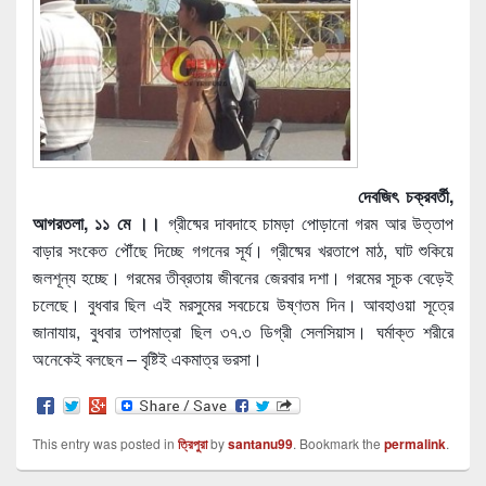
দেবজিৎ চক্রবর্তী,
আগরতলা, ১১ মে ।।
গ্রীষ্মের দাবদাহে চামড়া পোড়ানো গরম আর উত্তাপ
বাড়ার সংকেত পৌঁছে দিচ্ছে গগনের সূর্য। গ্রীষ্মের খরতাপে মাঠ, ঘাট শুকিয়ে
জলশূন্য হচ্ছে। গরমের তীব্রতায় জীবনের জেরবার দশা। গরমের সূচক বেড়েই
চলেছে। বুধবার ছিল এই মরসুমের সবচেয়ে উষ্ণতম দিন। আবহাওয়া সূত্রে
জানাযায়, বুধবার তাপমাত্রা ছিল ৩৭.৩ ডিগ্রী সেলসিয়াস। ঘর্মাক্ত শরীরে
অনেকেই বলছেন – বৃষ্টিই একমাত্র ভরসা।
This entry was posted in
ত্রিপুরা
by
santanu99
. Bookmark the
permalink
.