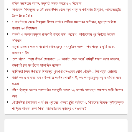
মানিক সরকারের কটাক্ষ, মনুঘাটে সড়ক অবরোধ ও বিক্ষোভ
আগরতলা বিমানবন্দর ও দুই রেলস্টেশন থেকে অ্যাপ-ক্যাব পরিষেবার উদ্যোগ, পরিবহনমন্ত্রীর
উচ্চপর্যায়ের বৈঠক
৫ সেপ্টেম্বর থেকে ত্রিপুরায় বিশেষ ভোটার তালিকা সংশোধন অভিযান, চূড়ান্ত তালিকা
প্রকাশ ২৩ ডিসেম্বর
যানজট ও জবরদখলমুক্ত রাজধানী গড়তে কড়া পদক্ষেপ, আগরতলায় পুর নিগমের উচ্ছেদ
অভিযান
রেনুকা চাকমার অকাল প্রয়াণে শোকস্তব্ধ সাংস্কৃতিক অঙ্গন, শেষ শ্রদ্ধায় জুনি রং ঢং
কালচারাল টিম
‘দেশ বাঁচাও, মানুষ বাঁচাও’ স্লোগানে ১০ আগস্ট ‘জেল ভরো’ কর্মসূচি সফল করার আহ্বান,
বামপন্থী চার সংগঠনের সাংবাদিক সম্মেলন
স্বাধীনতা দিবস উপলক্ষে সিমান্তে পুলিশ-বিএসএফের যৌথ পেট্রলিং, নিরাপত্তা জোরদার
গবাদি পশু ও বানরের অবাধ উৎপাতে অতিষ্ঠ খোয়াইবাসী, পশু আশ্রয়কেন্দ্র গড়ার দাবিতে সরব
জনতা
দক্ষিণ ত্রিপুরা জেলায় প্রশাসনিক প্রস্তুতি বৈঠক: ১২ আগস্ট আসছেন পঞ্চায়েত মন্ত্রী কিশোর
বর্মণ
গৌরাঙ্গটিলা বিদ্যালয়ে এলপিজি গ্যাসের পাসবই চুরির অভিযোগ, শিক্ষকের বিরুদ্ধে দৃষ্টান্তমূলক
শাস্তির দাবিতে জেলা শিক্ষা আধিকারিকের দ্বারস্থ এসএফআই