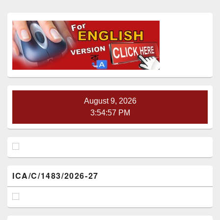
Primary
Sidebar
Widget
Area
August 9, 2026
3:54:58 PM
ICA/C/1483/2026-27