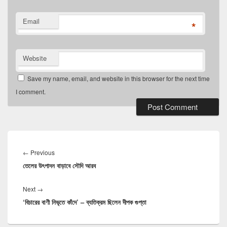
Email
*
Website
Save my name, email, and website in this browser for the next time
I comment.
Post
navigation
Previous
←
Previous
তেলের উৎপাদন বাড়াবে সৌদি আরব
post:
Next
Next
→
‘বিচারের বাণী নিভৃতে কাঁদে’ – ব্যতিক্রম ছিলেন দীপক গুপ্তা
post: