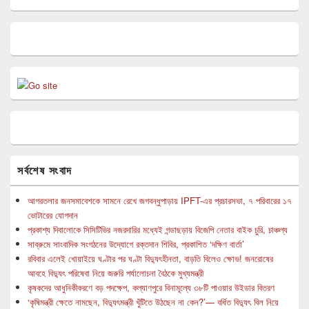
সর্বশেষ সংবাদ
আগরতলার জনসমাবেশকে সামনে রেখে জগবন্ধুপাড়ায় IPFT-এর প্রচারসভা, ৭ পরিবারের ১৭
ভোটারের যোগদান
প্রকাশ্য দিবালোকে সিসিটিভির নজরদারির মধ্যেই গন্ডাছড়ায় বিজেপি নেতার বাইক চুরি, চাঞ্চল্য
সাব্রুমে সাংবাদিক সংগঠনের উদ্যোগে রক্তদান শিবির, প্রকাশিত ‘দক্ষিণ বার্তা’
রবিবার এলেই খোয়াইয়ে ঘণ্টার পর ঘণ্টা বিদ্যুৎহীনতা, বাড়তি বিলেও ক্ষোভ! জনরোষের
আবহে বিদ্যুৎ পরিষেবা নিয়ে জরুরি পর্যালোচনা বৈঠকে মুখ্যমন্ত্রী
কৃষকদের আধুনিকীকরণে বড় পদক্ষেপ, কল্যাণপুরে বিনামূল্যে ৩৮টি পাওয়ার উইডার বিতরণ
‘কৃষিমন্ত্রী ক্ষেতে নামছেন, বিদ্যুৎমন্ত্রী খুঁটিতে উঠছেন না কেন?’— বর্ধিত বিদ্যুৎ বিল নিয়ে