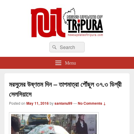
newsupdateoftripura.com
Search
The one & only exceptional Bengali Version online news & infotainment portal
Search
in Tripura.
for:
Menu
মরসুমের উষ্ণতম দিন – তাপমাত্রা পৌঁছুল ৩৭.৩ ডিগ্রী
সেলসিয়াসে
Posted on
May 11, 2016
by
santanu99
—
No Comments ↓