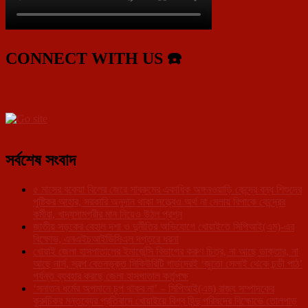
CONNECT WITH US ☎️
সর্বশেষ সংবাদ
৫ মাসের বকেয়া বিলের জেরে সাব্রুমের একাধিক অঙ্গনওয়াড়ি কেন্দ্রে বন্ধ শিশুদের
পুষ্টিকর আহার, সরকারি অনুদান থাকা সত্ত্বেও অর্থ না মেলায় বিপাকে কেন্দ্রের
কর্মীরা, খাদ্যসামগ্রীর মান নিয়েও উঠল প্রশ্ন
জাতীয় সড়কের বেহাল দশা ও দুর্নীতির অভিযোগে খোয়াইতে সিপিআই(এম)-এর
বিক্ষোভ, এনএইচআইডিসিএল দপ্তরে ধরনা
খোয়াই জেলা হাসপাতালের ইমার্জেন্সি বিভাগের করুণ চিত্র, না আছে ডাক্তার, না
আছে নার্স, স্বল্প বেতনভূক্ত সিকিউরিটি গার্ডদেরই ‘জুতো সেলাই থেকে চন্ডী পাঠ’
পর্যন্ত ব্যবহার করছে জেলা হাসপাতাল কর্তৃপক্ষ
‘সনাতন ধর্মের অপমানে চুপ থাকব না’ – সিপিআই(এম) রাজ্য সম্পাদকের
কুরুচিকর মন্তব্যের প্রতিবাদে খোয়াইয়ে বিশ্ব হিন্দু পরিষদের বিক্ষোভে তোলপাড়