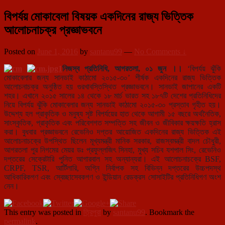
বিপর্যয় মোকাবেলা বিষয়ক একদিনের রাজ্য ভিত্তিক
আলোচনাচক্র প্রজ্ঞাভবনে
Posted on
June 1, 2016
by
santanu99
—
No Comments ↓
নিজস্ব প্রতিনিধি, আগরতলা, ০১ জুন ।।
‘বিপর্যয় ঝুঁকি
মোকাবেলার জন্য সানডাই কাঠামো ২০১৫-৩০’ শীর্ষক একদিনের রাজ্য ভিত্তিক
আলোচনাচক্র অনুষ্ঠিত হয় গুরখাবস্তিস্থিত প্রজ্ঞাভবনে। সানডাই জাপানের একটি
শহর। এখানে ২০১৫ সালের ১৪ থেকে ১৮ মার্চ ভারত সহ ১৮৭টি দেশের প্রতিনিধিদের
নিয়ে বিপর্যয় ঝুঁকি মোকাবেলার জন্য সানডাই কাঠামো ২০১৫-৩০ প্রস্তাব গৃহীত হয়।
উদ্দেশ্য হল প্রাকৃতিক ও মনুষ্য সৃষ্ট বিপর্যয়ের হাত থেকে আগামী ১৫ বছরে অর্থনৈতিক,
সাংস্কৃতিক, প্রাকৃতিক এবং পরিবেশগত সম্পত্তি সহ জীবন ও জীবিকার ক্ষয়ক্ষতি হ্রাস
করা। বুধবার প্রজ্ঞাভবনে রেভেনিও দপ্তর আয়োজিত একদিনের রাজ্য ভিত্তিক এই
আলোচনাচক্রে উপস্থিত ছিলেন মূখ্যমন্ত্রী মানিক সরকার, রাজস্বমন্ত্রী বাদল চৌধুরী,
আগরতলা পুর নিগমের মেয়র ডঃ প্রফুল্লজিৎ সিনহা, মুখ্য সচিব যশপাল সিং, রেভেনিও
দপ্তরের সেক্রেটারি পুনিত আগারবাল সহ অন্যান্যরা। এই আলোচনাচক্রে BSF,
CRPF, TSR, আর্টিলারি, অগ্নি নির্বাপক সহ বিভিন্ন দপ্তরের উচ্চপদস্থ
আধিকারিকগণ এবং স্বেচ্ছাসেবকগণ ও ইন্ডিয়ান রেডক্রস সোসাইটির প্রতিনিধিগণ অংশ
নেন।
This entry was posted in
ত্রিপুরা
by
santanu99
. Bookmark the
permalink
.