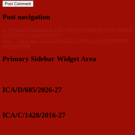
Post navigation
←
Previous
Previous post:
দু’দিন ব্যাপী উত্তর-পূর্বাঞ্চল কমনওয়েলথ পার্লামেন্টারি
এসোসিয়েশনের কনফারেন্সের পরিসমাপ্তি
Next
→
Next post:
LIVE UPDATE :: একনজরে ২০১৬ সালের মাধ্যমিকের
ফলাফলের টুকিটাকি
Primary Sidebar Widget Area
ICA/D/685/2026-27
ICA/C/1428/2016-27