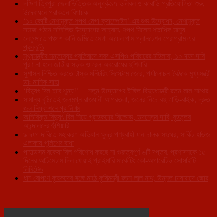
দক্ষিণ ত্রিপুরা জেলাভিত্তিক অনূর্ধ্ব-১৭ ভলিবল ও কাবাডি প্রতিযোগিতা শুরু,
উদ্বোধনে প্রাক্তন বিধায়ক
‘১০ কোটি নেশামুক্ত শপথ মেগা ক্যাম্পেইন’-এর শুভ উদ্বোধন, নেশামুক্ত
সমাজ গঠনে সম্মিলিত উদ্যোগের আহ্বান, শপথ নিলেন শতাধিক মানুষ
লেফুঙ্গাতে পঞ্চাশ কানি জমিতে মেগা অয়েল পাম প্লানটেশন প্রোগ্রাম এর
প্রস্তুতি
মুখ্যমন্ত্রীর মন্তব্যের প্রতিবাদে সরব এসপিও পরিবারের মহিলারা, ১০ দফা দাবি
পূরণ না হলে জাতীয় সড়ক ও রেল অবরোধের হুঁশিয়ারি
সুশাসন নিশ্চিত করতে টাস্ক মনিটরিং সিস্টেমে জোর, পর্যালোচনা বৈঠকে মুখ্যমন্ত্রী
ডাঃ মানিক সাহা
‘বিদ্যুৎ বিল হবে শূন্য!’— নতুন উদ্যোগের ইঙ্গিত বিদ্যুৎমন্ত্রী রতন লাল নাথের
সামান্য বৃষ্টিতেই জলমগ্ন রাজধানী আগরতলা, জলের নিচে বহু গাড়ি-বাইক, দ্রুত
জল নিষ্কাশনে পুর নিগম
অতিরিক্ত বিদ্যুৎ বিল নিয়ে গ্রাহকদের বিক্ষোভ, তদন্তের দাবি, বৃহত্তর
আন্দোলনের হুঁশিয়ারি
৯ দফা দাবিতে মহাকরণ অভিযান ক্ষুদ্র পণ্যবাহী যান চালক সংঘের, সার্কিট হাউজ
এলাকায় পুলিশের বাধা
পাহাড়সম বকেয়া বিল পরিশোধ করছে না গুরুত্বপূর্ণ ৬টি দপ্তর, প্রশাসনকে ১৫
দিনের আল্টিমেটাম দিল খোয়াই প্রাইমারি মার্কেটিং কো-অপারেটিভ সোসাইটি
লিমিটেড
ধান রোপণে কৃষকদের সঙ্গে মাঠে কৃষিমন্ত্রী রতন লাল নাথ, উন্নত চাষাবাদে জোর