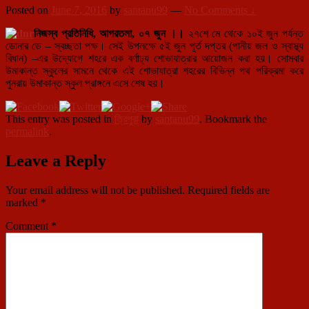
Posted on
June 7, 2016
by
santanu99
—
No Comments ↓
নিজস্ব প্রতিনিধি, আগরতলা, ০৭ জুন ।।
২৭শে মে থেকে ১০ই জুন পর্যন্ত
ডোনার ডে – স্বচ্ছতা পক্ষ। সেই উপলক্ষে ৫ই জুন পূর্ত দপ্তর (পানীয় জল ও স্বাস্থ্য
বিধান) –এর উদ্যোগে শহরে এক বর্ণাঢ্য শোভাযাত্রার আয়োজন করা হয়। সোমবার
উমাকান্ত স্কুলের সামনে থেকে এই শোভাযাত্রা শহরের বিভিন্ন পথ পরিক্রমা করে
পুনরায় উমাকান্ত স্কুল প্রাঙ্গনে এসে শেষ হয়।
This entry was posted in
ত্রিপুরা
by
santanu99
. Bookmark the
permalink
.
Leave a Reply
Your email address will not be published.
Required fields are
marked
*
Comment
*