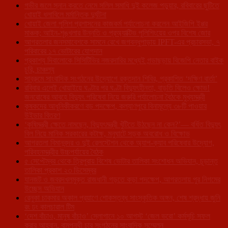
গভীর জলে স্নান করতে নেমে সলিল সমাধি দুই কলেজ পড়ুয়ার, রবিবারের ছুটিতে
খোয়াই ধলাবিলে মর্মান্তিক দুর্ঘটনা
খোয়াই জেলা পুলিশ প্রশাসনের কাজকর্ম পর্যালোচনা করলেন আইজিপি ইপ্পর
মাঞ্চক; আইন-শৃঙ্খলার উন্নতি ও প্রঅ্যাক্টিভ পুলিশিংয়ের ওপর বিশেষ জোর
আগরতলার জনসমাবেশকে সামনে রেখে জগবন্ধুপাড়ায় IPFT-এর প্রচারসভা, ৭
পরিবারের ১৭ ভোটারের যোগদান
প্রকাশ্য দিবালোকে সিসিটিভির নজরদারির মধ্যেই গন্ডাছড়ায় বিজেপি নেতার বাইক
চুরি, চাঞ্চল্য
সাব্রুমে সাংবাদিক সংগঠনের উদ্যোগে রক্তদান শিবির, প্রকাশিত ‘দক্ষিণ বার্তা’
রবিবার এলেই খোয়াইয়ে ঘণ্টার পর ঘণ্টা বিদ্যুৎহীনতা, বাড়তি বিলেও ক্ষোভ!
জনরোষের আবহে বিদ্যুৎ পরিষেবা নিয়ে জরুরি পর্যালোচনা বৈঠকে মুখ্যমন্ত্রী
কৃষকদের আধুনিকীকরণে বড় পদক্ষেপ, কল্যাণপুরে বিনামূল্যে ৩৮টি পাওয়ার
উইডার বিতরণ
‘কৃষিমন্ত্রী ক্ষেতে নামছেন, বিদ্যুৎমন্ত্রী খুঁটিতে উঠছেন না কেন?’— বর্ধিত বিদ্যুৎ
বিল নিয়ে মানিক সরকারের কটাক্ষ, মনুঘাটে সড়ক অবরোধ ও বিক্ষোভ
আগরতলা বিমানবন্দর ও দুই রেলস্টেশন থেকে অ্যাপ-ক্যাব পরিষেবার উদ্যোগ,
পরিবহনমন্ত্রীর উচ্চপর্যায়ের বৈঠক
৫ সেপ্টেম্বর থেকে ত্রিপুরায় বিশেষ ভোটার তালিকা সংশোধন অভিযান, চূড়ান্ত
তালিকা প্রকাশ ২৩ ডিসেম্বর
যানজট ও জবরদখলমুক্ত রাজধানী গড়তে কড়া পদক্ষেপ, আগরতলায় পুর নিগমের
উচ্ছেদ অভিযান
রেনুকা চাকমার অকাল প্রয়াণে শোকস্তব্ধ সাংস্কৃতিক অঙ্গন, শেষ শ্রদ্ধায় জুনি
রং ঢং কালচারাল টিম
‘দেশ বাঁচাও, মানুষ বাঁচাও’ স্লোগানে ১০ আগস্ট ‘জেল ভরো’ কর্মসূচি সফল
করার আহ্বান, বামপন্থী চার সংগঠনের সাংবাদিক সম্মেলন