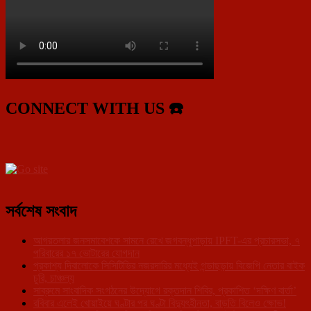
CONNECT WITH US ☎️
সর্বশেষ সংবাদ
আগরতলার জনসমাবেশকে সামনে রেখে জগবন্ধুপাড়ায় IPFT-এর প্রচারসভা, ৭
পরিবারের ১৭ ভোটারের যোগদান
প্রকাশ্য দিবালোকে সিসিটিভির নজরদারির মধ্যেই গন্ডাছড়ায় বিজেপি নেতার বাইক
চুরি, চাঞ্চল্য
সাব্রুমে সাংবাদিক সংগঠনের উদ্যোগে রক্তদান শিবির, প্রকাশিত ‘দক্ষিণ বার্তা’
রবিবার এলেই খোয়াইয়ে ঘণ্টার পর ঘণ্টা বিদ্যুৎহীনতা, বাড়তি বিলেও ক্ষোভ!