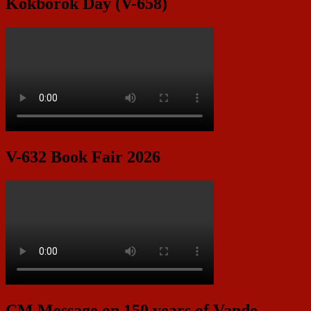
Kokborok Day (V-658)
V-632 Book Fair 2026
CM Message on 150 years of Vande