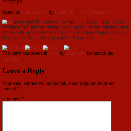
Posted on
June 28, 2016
by
santanu99
—
No Comments ↓
নিজস্ব প্রতিনিধি, আগরতলা, ২৮ জুন ।।
MGN রেগায় টেকনিক্যাল
অ্যাসিস্ট্যান্ট পদে নিয়োগের সিদ্ধান্ত নেওয়া হয়েছে। মঙ্গলবার মন্ত্রীসভার বৈঠকে
MGN রেগায় ২৮টি টেকনিক্যাল অ্যাসিস্ট্যান্ট পদে নিয়োগের সিদ্ধান্ত নেওয়া হয়।
বৈঠক শেষে গ্রাম উন্নয়ন মন্ত্রী নরেশ জমাতিয়া এই সংবাদ জানান।
This entry was posted in
ত্রিপুরা
by
santanu99
. Bookmark the
permalink
.
Leave a Reply
Your email address will not be published.
Required fields are
marked
*
Comment
*