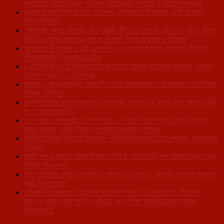
জনরোষের আবহে বিদ্যুৎ পরিষেবা নিয়ে জরুরি পর্যালোচনা বৈঠকে মুখ্যমন্ত্রী
কৃষকদের আধুনিকীকরণে বড় পদক্ষেপ, কল্যাণপুরে বিনামূল্যে ৩৮টি পাওয়ার
উইডার বিতরণ
‘কৃষিমন্ত্রী ক্ষেতে নামছেন, বিদ্যুৎমন্ত্রী খুঁটিতে উঠছেন না কেন?’— বর্ধিত বিদ্যুৎ
বিল নিয়ে মানিক সরকারের কটাক্ষ, মনুঘাটে সড়ক অবরোধ ও বিক্ষোভ
আগরতলা বিমানবন্দর ও দুই রেলস্টেশন থেকে অ্যাপ-ক্যাব পরিষেবার উদ্যোগ,
পরিবহনমন্ত্রীর উচ্চপর্যায়ের বৈঠক
৫ সেপ্টেম্বর থেকে ত্রিপুরায় বিশেষ ভোটার তালিকা সংশোধন অভিযান, চূড়ান্ত
তালিকা প্রকাশ ২৩ ডিসেম্বর
যানজট ও জবরদখলমুক্ত রাজধানী গড়তে কড়া পদক্ষেপ, আগরতলায় পুর নিগমের
উচ্ছেদ অভিযান
রেনুকা চাকমার অকাল প্রয়াণে শোকস্তব্ধ সাংস্কৃতিক অঙ্গন, শেষ শ্রদ্ধায় জুনি
রং ঢং কালচারাল টিম
‘দেশ বাঁচাও, মানুষ বাঁচাও’ স্লোগানে ১০ আগস্ট ‘জেল ভরো’ কর্মসূচি সফল
করার আহ্বান, বামপন্থী চার সংগঠনের সাংবাদিক সম্মেলন
স্বাধীনতা দিবস উপলক্ষে সিমান্তে পুলিশ-বিএসএফের যৌথ পেট্রলিং, নিরাপত্তা
জোরদার
গবাদি পশু ও বানরের অবাধ উৎপাতে অতিষ্ঠ খোয়াইবাসী, পশু আশ্রয়কেন্দ্র গড়ার
দাবিতে সরব জনতা
দক্ষিণ ত্রিপুরা জেলায় প্রশাসনিক প্রস্তুতি বৈঠক: ১২ আগস্ট আসছেন পঞ্চায়েত
মন্ত্রী কিশোর বর্মণ
গৌরাঙ্গটিলা বিদ্যালয়ে এলপিজি গ্যাসের পাসবই চুরির অভিযোগ, শিক্ষকের
বিরুদ্ধে দৃষ্টান্তমূলক শাস্তির দাবিতে জেলা শিক্ষা আধিকারিকের দ্বারস্থ
এসএফআই