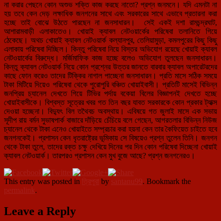
না করার পেছনে কোন অশুভ শক্তি কাজ করছে নাতো? প্রশ্ন জনমনে। যদি এমনটা না
হয় তবে কেন দেড় লক্ষাধিক জনগনের সাথে এবং সরকারের সাথে এভাবে প্রতারনা করা
হচ্ছে তাই বোঝে উঠতে পারছেন না জনসাধারন। সেই একই দশা রামচন্দ্রঘাট,
আশারামবাড়ী এলাকাতেও। খোয়াই ক্যাবল নেটওয়ার্কের পরিষেবা তলানিতে গিয়ে
ঠেকেছে। অথচ খোয়াই ক্যাবল নেটওয়ার্ক কল্যানপুর, তেলিয়ামুড়া, কমলপুরের কিছু কিছু
এলাকায় পরিষেবা দিচ্ছিল। কিন্তু পরিষেবা নিয়ে বিস্তর অভিযোগ রয়েছে খোয়াই ক্যাবল
নেটওয়ার্কের বিরুদ্ধে। মর্জিমাফিক কাজ হচ্ছে বলেও অভিযোগ তুলছেন জনসাধারন।
কিন্তু ক্যাবল নেটওয়ার্ক নিয়ে কোন প্রশ্নের উত্তর জানতে বারবার ক্যাবল অপারেটরদের
কাছে ফোন করেও তাদের টিক্কির নাগাল পাচ্ছেনা জনসাধারন। প্রতি মাসে সঠিক সময়ে
টাকা মিটিয়ে দিয়েও পরিষেবা থেকে পুরোপুরি বঞ্চিত খোয়াইবাসী। প্রতিটি মাসেই বিভিন্ন
জনপ্রিয় চ্যানেল দেখতে গিয়ে টিভির পর্দায় বকেয়া বিলের বিজ্ঞাপনই দেখতে হচ্ছে
খোয়াইবাসীকে। বিশ্বস্ত সূত্রের খবর গত তিন বছর যাবত সরকারকে কোন প্রকার ট্যাক্স
দেওয়া হচ্ছেনা। বিদ্যুৎ বিল তথৈবচ অবস্থায়। এবিষয়ে গত জুলাই মাসে এক সভায়
সূদীপ রায় বর্মন সুভাষপার্ক বাজারে দাঁড়িয়ে চেঁচিয়ে বলে গেছেন, আগরতলার বিভিন্ন নিউজ
চ্যানেল থেকে টাকা এনেও খোয়াইতে সম্প্রচার করা হয়না কেন তার কৈফিয়েত চাইতে হবে
জনগনকেই। প্রশাসন কেন ধৃতরাষ্ট্রের ভূমিকায় সে বিষয়েও প্রশ্ন তুলেন তিনি। জনগন
থেকে টাকা তুলে, তাদের রক্ত চক্ষু দেখিয়ে দিনের পর দিন কোন পরিষেবা দিচ্ছেনা খোয়াই
ক্যাবল নেটওয়ার্ক। তারপরও প্রশাসন কেন মুখ বুজে আছে? প্রশ্ন জনগনেরও।
This entry was posted in
ত্রিপুরা
by
santanu99
. Bookmark the
permalink
.
Leave a Reply