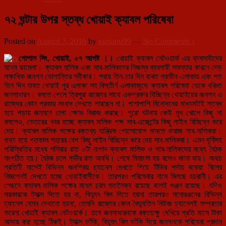
৭২ ঘন্টার উপর স্তব্ধ খোয়াই ক্যাবল পরিষেবা
Posted on
August 7, 2016
by
santanu99
—
No Comments ↓
গোপাল সিং, খোয়াই, ০৭ আগষ্ট ।।
খোয়াই ক্যাবল নেটওয়ার্ক এর ব্যবসায়ীদের
মধ্যে ঝামেলা। ক্যাবল মালিক এবং সাব-মালিকদের নিজস্ব ব্যবসায়ী সমস্যার কারনে দেড়
লক্ষাধিক জনগন ভোগান্তির স্বীকার। প্রায় তিন-চার দিন যাবত গ্রামীন এলাকায় এবং গত
তিন দিন যাবত খোয়াই পুর এলাকা সহ বিস্তীর্ণ এলাকাজুড়ে ক্যাবল পরিষেবা থেকে বঞ্চিত
জনসাধারন। বলতে গেলে ত্রিপুরা রাজ্যের সাথে একপ্রকার বিচ্ছিন্ন খোয়াইয়ের জনগন এ
রাজ্যের কোন প্রকার সংবাদ দেখতে পারছেন না। পাশাপাশি বিনোদনের মাধ্যমটাই স্তব্ধ
হয়ে পড়ায় জনমনে চাপা ক্ষোভ বিরাজ করছে। পুরো ঘটনায় কেউ মুখ খোলে কিছু না
বললেও, ভেতরের খবর হচ্ছে ক্যাবল মালিক পক্ষ সাব-এজেন্টের কিছু লাইন বিচ্ছিন্ন করে
দেয়। ক্যাবল মালিক পক্ষের বক্তব্য যান্ত্রিক গোলোযোগ মানতে নারাজ সাব-মালিকরা।
বাধ্য হয়ে গতকাল শহরের বেশ কিছু লাইন বিচ্ছিন্ন করে দেয় সাব-মালিকরা। এমন দূর্বিসহ
পরিস্থিতির মধ্যে শনিবার রাত ৮টা নাগাদ ক্যাবল মালিক ও সাব-মালিকদের মধ্যে বৈঠক
সংগঠিত হয়। বৈঠক চলে গভীর রাত অবধি। শেষে মিমাংসা হয় বলেও জানা যায়। অথচ
প্রতিটি মাসেই বিভিন্ন জনপ্রিয় চ্যানেল দেখতে গিয়ে টিভির পর্দায় বকেয়া বিলের
বিজ্ঞাপনই দেখতে হচ্ছে খোয়াইবাসীকে। তারপরও পরিষেবার নামে মিলছে হয়রানী। এর
পেছনে ক্যাবল মালিক পক্ষের মধ্যে চরম মতানৈক্য রয়েছে বলেই গুঞ্জন রয়েছে। যদিও
সরকারকে ট্যাক্স দিতে হয় না, বিদ্যুৎ বিল দিতে হয়না তারপরও মনোরঞ্জনের বিভিন্ন
চ্যানেল যেমন দেখানো হয়না, তেমনি রাজ্যের কোন বৈদ্যুতিন নিউজ চ্যানেলই সম্প্রচার
করেনা খোয়াই ক্যাবল নেটওয়ার্ক। তবে জনসাধারনকে রক্তচক্ষু দেখিয়ে প্রতি মাসে টাকা
আদায় করা হচ্ছে ঠিকই। ট্যাক্স ফাঁকি, বিদ্যুৎ বিল ফাঁকি দিয়ে জনগনকে পরিষেবা প্রদান