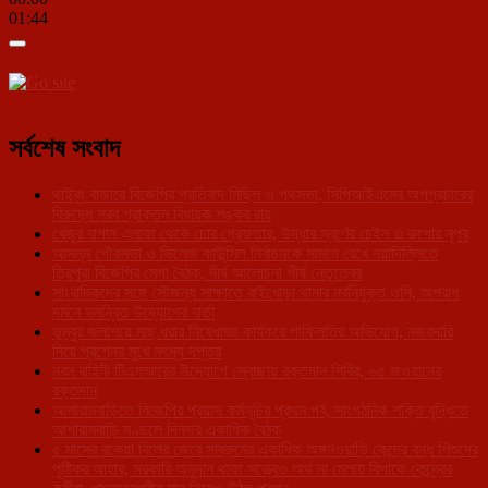
01:44
সর্বশেষ সংবাদ
থাইবুং বাজারে বিজেপির প্রতিবাদ মিছিল ও পথসভা, সিপিআইএমের অপপ্রচারের
বিরুদ্ধে সরব প্রাক্তন বিধায়ক শঙ্কর রায়
খেজুর বাগান এলাকা থেকে চোর গ্রেফতার, উদ্ধার স্বর্ণের চেইন ও রুপোর নূপুর
আসন্ন পৌরসভা ও ভিলেজ কাউন্সিল নির্বাচনকে সামনে রেখে নয়াদিল্লিতে
ত্রিপুরা বিজেপির মেগা বৈঠক, দীর্ঘ আলোচনা শীর্ষ নেতৃত্বের
সাংবাদিকদের সঙ্গে সৌজন্য সাক্ষাতে বাইখোড়া থানার নবনিযুক্ত ওসি, অপরাধ
দমনে সমন্বিত উদ্যোগের বার্তা
ডুম্বুর জলাশয়ে মাছ ধরার নিষেধাজ্ঞা কার্যকরে গাফিলতির অভিযোগ, নজরদারি
নিয়ে প্রশ্নের মুখে মৎস্য দপ্তর
নবম বাহিনী টিএসআরের উদ্যোগে স্বেচ্ছায় রক্তদান শিবির, ৬৫ জওয়ানের
রক্তদান
আশারামবাড়িতে বিজেপির প্রয়াস কর্মসূচির প্রথম পর্ব, সাংগঠনিক শক্তি বৃদ্ধিতে
আশারামবাড়ি মণ্ডলে দিনভর একাধিক বৈঠক
৫ মাসের বকেয়া বিলের জেরে সাব্রুমের একাধিক অঙ্গনওয়াড়ি কেন্দ্রে বন্ধ শিশুদের
পুষ্টিকর আহার, সরকারি অনুদান থাকা সত্ত্বেও অর্থ না মেলায় বিপাকে কেন্দ্রের