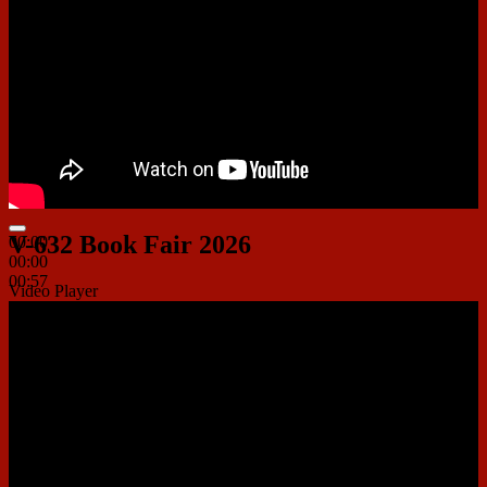
V-632 Book Fair 2026
00:00
00:00
00:57
Video Player