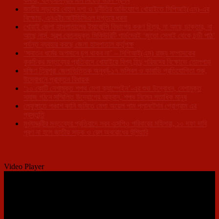
কর্মীরা, খাদ্যসামগ্রীর মান নিয়েও উঠল প্রশ্ন
জাতীয় সড়কের বেহাল দশা ও দুর্নীতির অভিযোগে খোয়াইতে সিপিআই(এম)-এর
বিক্ষোভ, এনএইচআইডিসিএল দপ্তরে ধরনা
খোয়াই জেলা হাসপাতালের ইমার্জেন্সি বিভাগের করুণ চিত্র, না আছে ডাক্তার, না
আছে নার্স, স্বল্প বেতনভূক্ত সিকিউরিটি গার্ডদেরই ‘জুতো সেলাই থেকে চন্ডী পাঠ’
পর্যন্ত ব্যবহার করছে জেলা হাসপাতাল কর্তৃপক্ষ
‘সনাতন ধর্মের অপমানে চুপ থাকব না’ – সিপিআই(এম) রাজ্য সম্পাদকের
কুরুচিকর মন্তব্যের প্রতিবাদে খোয়াইয়ে বিশ্ব হিন্দু পরিষদের বিক্ষোভে তোলপাড়
দক্ষিণ ত্রিপুরা জেলাভিত্তিক অনূর্ধ্ব-১৭ ভলিবল ও কাবাডি প্রতিযোগিতা শুরু,
উদ্বোধনে প্রাক্তন বিধায়ক
‘১০ কোটি নেশামুক্ত শপথ মেগা ক্যাম্পেইন’-এর শুভ উদ্বোধন, নেশামুক্ত
সমাজ গঠনে সম্মিলিত উদ্যোগের আহ্বান, শপথ নিলেন শতাধিক মানুষ
লেফুঙ্গাতে পঞ্চাশ কানি জমিতে মেগা অয়েল পাম প্লানটেশন প্রোগ্রাম এর
প্রস্তুতি
মুখ্যমন্ত্রীর মন্তব্যের প্রতিবাদে সরব এসপিও পরিবারের মহিলারা, ১০ দফা দাবি
পূরণ না হলে জাতীয় সড়ক ও রেল অবরোধের হুঁশিয়ারি
Video Player