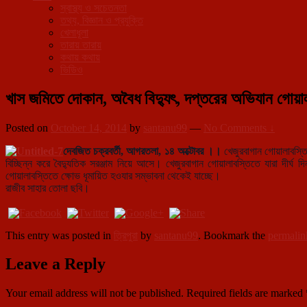
স্বাস্থ্য ও সচেতনতা
তথ্য, বিজ্ঞান ও প্রযুক্তি
খেলাধূলা
তারায় তারায়
কথায় কথায়
ভিডিও
খাস জমিতে দোকান, অবৈধ বিদ্যুৎ, দপ্তরের অভিযান গোয়া
Posted on
October 14, 2014
by
santanu99
—
No Comments ↓
দেবজিত চক্রবর্তী, আগরতলা, ১৪ অক্টোবর ।।
খেজুরবাগান গোয়ালাবস্তি
বিচ্ছিন্ন করে বৈদ্যুতিক সরঞ্জাম নিয়ে আসে। খেজুরবাগান গোয়ালাবস্তিতে যারা দ
গোয়ালাবস্তিতে ক্ষোভ ধূমায়িত হওযার সম্ভাবনা থেকেই যাচ্ছে।
রাজীব সাহার তোলা ছবি।
This entry was posted in
ত্রিপুরা
by
santanu99
. Bookmark the
permalin
Leave a Reply
Your email address will not be published.
Required fields are marked