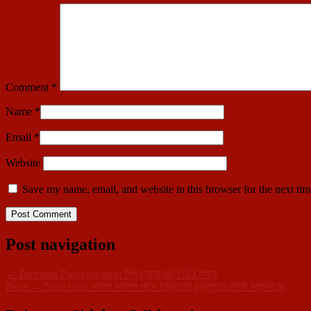
Comment
*
Name
*
Email
*
Website
Save my name, email, and website in this browser for the next ti
Post navigation
←
Previous
Previous post:
শিশুর মনোরঞ্জনে 5D শহরে
Next
→
Next post:
মহিলা কমিশন পাশে দাড়িয়েছে চন্দ্রপুরের সোমা মজুমদারের