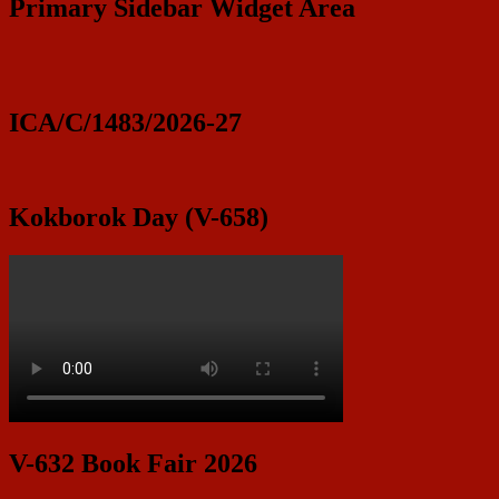
Primary Sidebar Widget Area
ICA/C/1483/2026-27
Kokborok Day (V-658)
V-632 Book Fair 2026