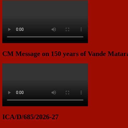
CM Message on 150 years of Vande Mata
ICA/D/685/2026-27