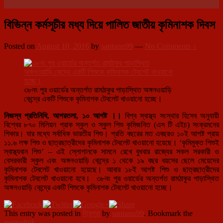
বিভিন্ন কর্মসূচীর মধ্য দিয়ে পালিত জাতীয় কৃমিনাশক দিবস
Posted on
August 10, 2016
by
santanu99
—
No Comments ↓
৩৮নং পুর ওয়ার্ডের অন্তর্গত রামঠাকুর পাড়াস্থিত অঙ্গনওয়াড়ি
কেন্দ্রে একটি শিশুকে কৃমিনাশক টেবলেট খাওয়ানো হচ্ছে।
নিজস্ব প্রতিনিধি, আগরতলা, ১০ আগষ্ট
।।
বিশ্ব স্বাস্থ্য সংস্থার হিসেব অনুযায়ী
বিশ্বের ৮৭০ মিলিয়ন প্রাক স্কুল ও স্কুল শিশু কৃমিজনিত (এস টি এইচ) সংক্রমনের
শিকার। যার মধ্যে সর্বাধিক ভারতীয় শিশু। প্রতি বছরের মত এবছরও ১০ই আগষ্ট প্রায়
১১.৬ লক্ষ শিশু ও ছাত্রছাত্রীদের কৃমিনাশক টেবলেট খাওয়ানো হয়েছে। ‘কৃমিমুক্ত শিশুই
স্বাস্থ্যবান শিশু’ – এই স্লোগানকে সামনে রেখে বুধবার রাজ্যের সকল সরকারী ও
বেসরকারী স্কুল এবং অঙ্গনওয়াড়ি কেন্দ্রে ১ থেকে ১৯ বছর বয়সের ছেলে মেয়েদের
কৃমিনাশক টেবলেট খাওয়ানো হয়েছে। আবার ১৮ই আগষ্ট শিশু ও ছাত্রছাত্রীদের
কৃমিনাশক টেবলেট খাওয়ানো হবে। ৩৮নং পুর ওয়ার্ডের অন্তর্গত রামঠাকুর পাড়াস্থিত
অঙ্গনওয়াড়ি কেন্দ্রে একটি শিশুকে কৃমিনাশক টেবলেট খাওয়ানো হচ্ছে।
This entry was posted in
ত্রিপুরা
by
santanu99
. Bookmark the
permalink
.