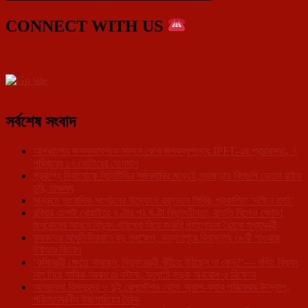
CONNECT WITH US
সর্বশেষ সংবাদ
আগরতলার জনসমাবেশকে সামনে রেখে জগবন্ধুপাড়ায় IPFT-এর প্রচারসভা, ৭
পরিবারের ১৭ ভোটারের যোগদান
প্রকাশ্য দিবালোকে সিসিটিভির নজরদারির মধ্যেই গন্ডাছড়ায় বিজেপি নেতার বাইক
চুরি, চাঞ্চল্য
সাব্রুমে সাংবাদিক সংগঠনের উদ্যোগে রক্তদান শিবির, প্রকাশিত ‘দক্ষিণ বার্তা’
রবিবার এলেই খোয়াইয়ে ঘণ্টার পর ঘণ্টা বিদ্যুৎহীনতা, বাড়তি বিলেও ক্ষোভ!
জনরোষের আবহে বিদ্যুৎ পরিষেবা নিয়ে জরুরি পর্যালোচনা বৈঠকে মুখ্যমন্ত্রী
কৃষকদের আধুনিকীকরণে বড় পদক্ষেপ, কল্যাণপুরে বিনামূল্যে ৩৮টি পাওয়ার
উইডার বিতরণ
‘কৃষিমন্ত্রী ক্ষেতে নামছেন, বিদ্যুৎমন্ত্রী খুঁটিতে উঠছেন না কেন?’— বর্ধিত বিদ্যুৎ
বিল নিয়ে মানিক সরকারের কটাক্ষ, মনুঘাটে সড়ক অবরোধ ও বিক্ষোভ
আগরতলা বিমানবন্দর ও দুই রেলস্টেশন থেকে অ্যাপ-ক্যাব পরিষেবার উদ্যোগ,
পরিবহনমন্ত্রীর উচ্চপর্যায়ের বৈঠক