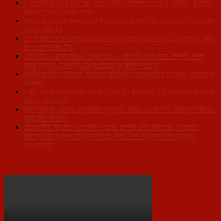
৫ সেপ্টেম্বর থেকে ত্রিপুরায় বিশেষ ভোটার তালিকা সংশোধন অভিযান, চূড়ান্ত
তালিকা প্রকাশ ২৩ ডিসেম্বর
যানজট ও জবরদখলমুক্ত রাজধানী গড়তে কড়া পদক্ষেপ, আগরতলায় পুর নিগমের
উচ্ছেদ অভিযান
রেনুকা চাকমার অকাল প্রয়াণে শোকস্তব্ধ সাংস্কৃতিক অঙ্গন, শেষ শ্রদ্ধায় জুনি
রং ঢং কালচারাল টিম
‘দেশ বাঁচাও, মানুষ বাঁচাও’ স্লোগানে ১০ আগস্ট ‘জেল ভরো’ কর্মসূচি সফল
করার আহ্বান, বামপন্থী চার সংগঠনের সাংবাদিক সম্মেলন
স্বাধীনতা দিবস উপলক্ষে সিমান্তে পুলিশ-বিএসএফের যৌথ পেট্রলিং, নিরাপত্তা
জোরদার
গবাদি পশু ও বানরের অবাধ উৎপাতে অতিষ্ঠ খোয়াইবাসী, পশু আশ্রয়কেন্দ্র গড়ার
দাবিতে সরব জনতা
দক্ষিণ ত্রিপুরা জেলায় প্রশাসনিক প্রস্তুতি বৈঠক: ১২ আগস্ট আসছেন পঞ্চায়েত
মন্ত্রী কিশোর বর্মণ
গৌরাঙ্গটিলা বিদ্যালয়ে এলপিজি গ্যাসের পাসবই চুরির অভিযোগ, শিক্ষকের
বিরুদ্ধে দৃষ্টান্তমূলক শাস্তির দাবিতে জেলা শিক্ষা আধিকারিকের দ্বারস্থ
এসএফআই