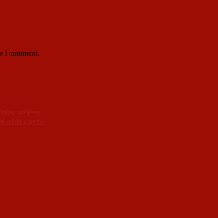
me I comment.
 টোকিও অলিম্পিক
্ধা জানান রাজ্যপাল