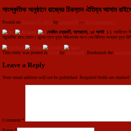
সাংস্কৃতিক অনুষ্ঠানে রাজ্যের চিরন্তন ঐতিহ্য আসাম রাই
Posted on
August 15, 2016
by
santanu99
—
No Comments ↓
দেবজিৎ চক্রবর্তী, আগরতলা, ১৫ আগষ্ট ।।
স্বাধীনতা দ
আন্দোলিত করে তোলে। ছন্দের তালে নৃত্য পরিবেশনায় অংশ নেয় বিভিন্ন সংস্থার নৃত্য শিল্প
This entry was posted in
ত্রিপুরা
by
santanu99
. Bookmark the
permalin
Leave a Reply
Your email address will not be published.
Required fields are marked
Comment
*
Name
*