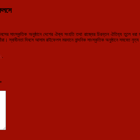
ফেলসে
িবসের সাংস্কৃতিক অনুষ্ঠানে দেশের ঐক্য সংহতি তথা রাজ্যের চিরন্তন ঐতিহ্য তুলে ধর
ীরা। স্বাধীনতা দিবসে আসাম রাইফেলস ময়দানে নান্দনিক সাংস্কৃতিক অনুষ্ঠানে সমবেত নৃত্য প
k
.
*