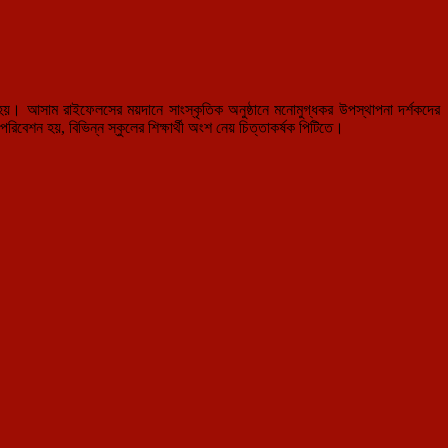
া হয়। আসাম রাইফেলসের ময়দানে সাংস্কৃতিক অনুষ্ঠানে মনোমুগ্ধকর উপস্থাপনা দর্শকদের
রিবেশন হয়, বিভিন্ন স্কুলের শিক্ষার্থী অংশ নেয় চিত্তাকর্ষক পিটিতে।