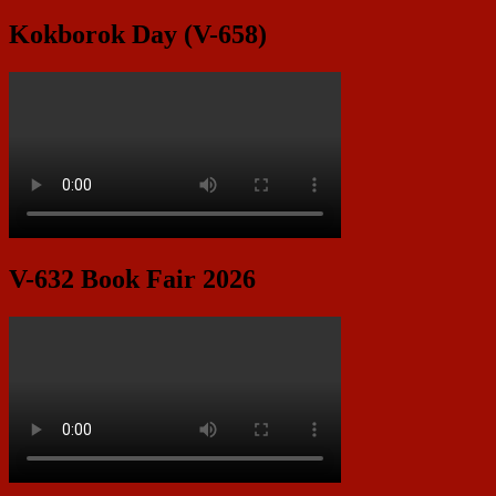
Kokborok Day (V-658)
V-632 Book Fair 2026