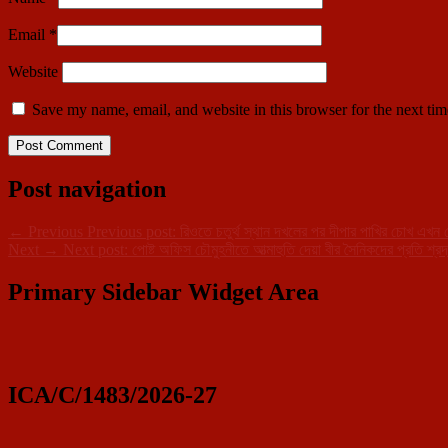
Email
*
Website
Save my name, email, and website in this browser for the next ti
Post navigation
←
Previous
Previous post:
রিওতে চতুর্থ স্থান দখলের পর দীপার পাখির চোখ এখন
Next
→
Next post:
পোষ্ট অফিস চৌমুহনীতে আত্মাহুতি দেয়া বীর সৈনিকদের প্রতি শ্রদ
Primary Sidebar Widget Area
ICA/C/1483/2026-27