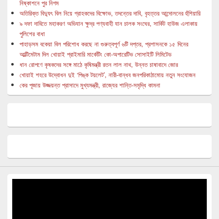
নিষ্কাশনে পুর নিগম
অতিরিক্ত বিদ্যুৎ বিল নিয়ে গ্রাহকদের বিক্ষোভ, তদন্তের দাবি, বৃহত্তর আন্দোলনের হুঁশিয়ারি
৯ দফা দাবিতে মহাকরণ অভিযান ক্ষুদ্র পণ্যবাহী যান চালক সংঘের, সার্কিট হাউজ এলাকায়
পুলিশের বাধা
পাহাড়সম বকেয়া বিল পরিশোধ করছে না গুরুত্বপূর্ণ ৬টি দপ্তর, প্রশাসনকে ১৫ দিনের
আল্টিমেটাম দিল খোয়াই প্রাইমারি মার্কেটিং কো-অপারেটিভ সোসাইটি লিমিটেড
ধান রোপণে কৃষকদের সঙ্গে মাঠে কৃষিমন্ত্রী রতন লাল নাথ, উন্নত চাষাবাদে জোর
খোয়াই শহরে উদ্বোধন দুই ‘পিঙ্ক টয়লেট’, নারী-বান্ধব জনপরিকাঠামোয় নতুন সংযোজন
কের পূজায় উজ্জয়ন্ত প্রাসাদে মুখ্যমন্ত্রী, রাজ্যের শান্তি-সমৃদ্ধি কামনা
Video
Player