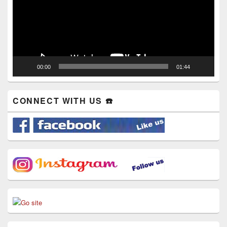
00:00
01:44
CONNECT WITH US ☎️