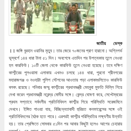
জাতীয় ডেস্ক
।।
জঙ্গি বুরহান ওয়ানির মৃত্যু। তার জেরে ৭০জনের প্রাণ হারানো। অগ্নিগর্ভ
ভূস্বর্গে ১৪৪ ধারা টানা ৫১ দিন। অবশেষে এতদিন পর উপত্যকায় তুলে নেওয়া
হল কারফিউ। ১০টি জেলা থেকে কারফিউ তুলে নেওয়া হয়েছে। তবে দক্ষিণ
কাশ্মীরের পুলওয়ামা এলাকায় এখনও চলছে ১৪৪ ধারা, পুরনো শ্রীনগরের
মহারাজগঞ্জ ও নওহাট্টা পুলিশ স্টেশনের আওতায় পড়া এলাকাগুলিতেও কারফিউ
বলবৎ রয়েছে। শনিবার জম্মু কাশ্মীরের প্রধানমন্ত্রী মেহবুবা মুফতি দিল্লি গিয়ে
দেখা করেন প্রধানমন্ত্রী নরেন্দ্র মোদীর সঙ্গে। কেন্দ্র ঘোষণা করে, সেপ্টেম্বরের
প্রথম সপ্তাহে সর্বদলীয় প্রতিনিধিদল কাশ্মীর গিয়ে পরিস্থিতি সরেজমিনে
দেখবে। ইঙ্গিত পাওয়া যায়, বিচ্ছিন্নতাবাদী হুরিয়ত কনফারেন্সের সঙ্গে ওই
প্রতিনিধিদলের বৈঠক হতে পারে। এরপরই কাশ্মীর পরিস্থিতির লক্ষ্যণীয় উন্নতি
হয়। তার প্রেক্ষিতে সোমবার ৫১দিন পর আবার কিছুটা হলেও আগের চেহারায়
ভূস্বর্গ। এর আগে গত সপ্তাহে ন্যাশনাল কনফারেন্সের ওমর আবদুল্লার