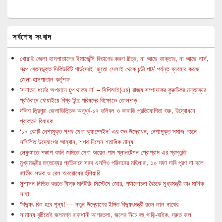
সর্বশেষ সংবাদ
খোয়াই জেলা হাসপাতালের ইমার্জেন্সি বিভাগের করুণ চিত্র, না আছে ডাক্তার, না আছে নার্স,
স্বল্প বেতনভূক্ত সিকিউরিটি গার্ডদেরই ‘জুতো সেলাই থেকে চন্ডী পাঠ’ পর্যন্ত ব্যবহার করছে
জেলা হাসপাতাল কর্তৃপক্ষ
‘সনাতন ধর্মের অপমানে চুপ থাকব না’ – সিপিআই(এম) রাজ্য সম্পাদকের কুরুচিকর মন্তব্যের
প্রতিবাদে খোয়াইয়ে বিশ্ব হিন্দু পরিষদের বিক্ষোভে তোলপাড়
দক্ষিণ ত্রিপুরা জেলাভিত্তিক অনূর্ধ্ব-১৭ ভলিবল ও কাবাডি প্রতিযোগিতা শুরু, উদ্বোধনে
প্রাক্তন বিধায়ক
‘১০ কোটি নেশামুক্ত শপথ মেগা ক্যাম্পেইন’-এর শুভ উদ্বোধন, নেশামুক্ত সমাজ গঠনে
সম্মিলিত উদ্যোগের আহ্বান, শপথ নিলেন শতাধিক মানুষ
লেফুঙ্গাতে পঞ্চাশ কানি জমিতে মেগা অয়েল পাম প্লানটেশন প্রোগ্রাম এর প্রস্তুতি
মুখ্যমন্ত্রীর মন্তব্যের প্রতিবাদে সরব এসপিও পরিবারের মহিলারা, ১০ দফা দাবি পূরণ না হলে
জাতীয় সড়ক ও রেল অবরোধের হুঁশিয়ারি
সুশাসন নিশ্চিত করতে টাস্ক মনিটরিং সিস্টেমে জোর, পর্যালোচনা বৈঠকে মুখ্যমন্ত্রী ডাঃ মানিক
সাহা
‘বিদ্যুৎ বিল হবে শূন্য!’— নতুন উদ্যোগের ইঙ্গিত বিদ্যুৎমন্ত্রী রতন লাল নাথের
সামান্য বৃষ্টিতেই জলমগ্ন রাজধানী আগরতলা, জলের নিচে বহু গাড়ি-বাইক, দ্রুত জল