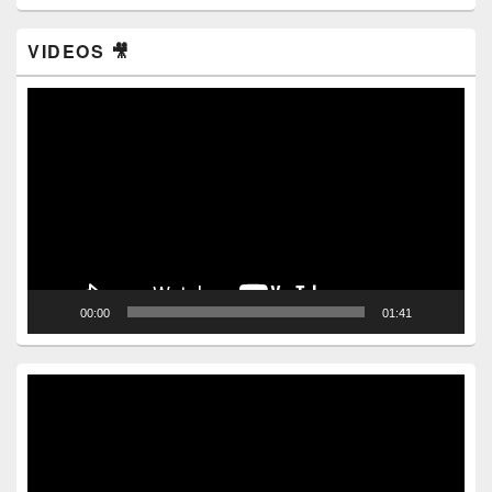
VIDEOS 🎥
Video
Player
00:00
01:41
Video
Player