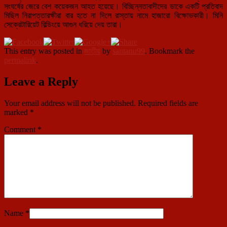
সংঘর্ষের জেরে বেশ কয়েকজন আহত হয়েছে। বিচ্ছিন্নতাবাদীদের ডাকে একটি প্রতিবাদ
মিছিল নিরাপত্তারক্ষীরা বার হতে না দিলে রাস্তায় নামে হাজারো বিক্ষোভকারী। মিনি
সেক্রেটারিয়েট বিল্ডিংয়ে আগুন ধরিয়ে দেয় তারা।
This entry was posted in
জাতীয়
by
santanu99
. Bookmark the
permalink
.
Leave a Reply
Your email address will not be published.
Required fields are
marked
*
Comment
*
Name
*