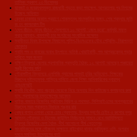
তালিকা প্রকাশ ২৩ ডিসেম্বর
যানজট ও জবরদখলমুক্ত রাজধানী গড়তে কড়া পদক্ষেপ, আগরতলায় পুর নিগমের
উচ্ছেদ অভিযান
রেনুকা চাকমার অকাল প্রয়াণে শোকস্তব্ধ সাংস্কৃতিক অঙ্গন, শেষ শ্রদ্ধায় জুনি
রং ঢং কালচারাল টিম
‘দেশ বাঁচাও, মানুষ বাঁচাও’ স্লোগানে ১০ আগস্ট ‘জেল ভরো’ কর্মসূচি সফল
করার আহ্বান, বামপন্থী চার সংগঠনের সাংবাদিক সম্মেলন
স্বাধীনতা দিবস উপলক্ষে সিমান্তে পুলিশ-বিএসএফের যৌথ পেট্রলিং, নিরাপত্তা
জোরদার
গবাদি পশু ও বানরের অবাধ উৎপাতে অতিষ্ঠ খোয়াইবাসী, পশু আশ্রয়কেন্দ্র গড়ার
দাবিতে সরব জনতা
দক্ষিণ ত্রিপুরা জেলায় প্রশাসনিক প্রস্তুতি বৈঠক: ১২ আগস্ট আসছেন পঞ্চায়েত
মন্ত্রী কিশোর বর্মণ
গৌরাঙ্গটিলা বিদ্যালয়ে এলপিজি গ্যাসের পাসবই চুরির অভিযোগ, শিক্ষকের
বিরুদ্ধে দৃষ্টান্তমূলক শাস্তির দাবিতে জেলা শিক্ষা আধিকারিকের দ্বারস্থ
এসএফআই
স্বামী নিখোঁজ, সাত বছরের মেয়েকে নিয়ে অসহায় দিন কাটাচ্ছেন কলাছড়ার রুমা
দাস, প্রশাসনের হস্তক্ষেপের আবেদন
থাইবুং বাজারে বিজেপির প্রতিবাদ মিছিল ও পথসভা, সিপিআইএমের অপপ্রচারের
বিরুদ্ধে সরব প্রাক্তন বিধায়ক শঙ্কর রায়
খেজুর বাগান এলাকা থেকে চোর গ্রেফতার, উদ্ধার স্বর্ণের চেইন ও রুপোর নূপুর
আসন্ন পৌরসভা ও ভিলেজ কাউন্সিল নির্বাচনকে সামনে রেখে নয়াদিল্লিতে
ত্রিপুরা বিজেপির মেগা বৈঠক, দীর্ঘ আলোচনা শীর্ষ নেতৃত্বের
সাংবাদিকদের সঙ্গে সৌজন্য সাক্ষাতে বাইখোড়া থানার নবনিযুক্ত ওসি, অপরাধ
দমনে সমন্বিত উদ্যোগের বার্তা