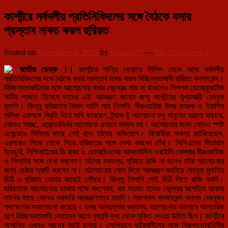
কাশ্মীরে সর্বদলীয় প্রতিনিধিদলের সঙ্গে বৈঠকে বসার
প্রস্তাব নাকচ করল হুরিয়ত
Posted on
September 4, 2016
by
santanu99
—
No Comments ↓
জাতীয় ডেস্ক ।।
কাশ্মীরে শান্তি ফেরাতে দিল্লি থেকে আসা সর্বদলীয়
প্রতিনিধিদলের সঙ্গে বৈঠকে বসার প্রস্তাব নাকচ করল বিচ্ছিন্নতাবাদী হুরিয়ত কনফারেন্স।
বিচ্ছিন্নতাবাদীদের সঙ্গে আলোচনায় বসায় কেন্দ্রের সায় না থাকলেও পিপলস ডেমোক্র্যাটিক
পার্টির প্রধান হিসেবে তাদের এই আমন্ত্রণ জানান জম্মু কাশ্মীরের মুখ্যমন্ত্রী মেহবুবা
মুফতি। কিন্তু হুরিয়তের সৈয়দ আলি শাহ গিলানি, মীরওয়াইজ উমর ফারুক ও ইয়াসিন
মালিক একসঙ্গে বিবৃতি দিয়ে দাবি করেছেন, ট্র্যাক টু আলোচনা শুধু মানুষের যন্ত্রণা বাড়াবে,
কোনও স্বচ্ছ, এজেন্ডানির্ভর আলোচনা এভাবে সম্ভব নয়। আলোচনার জন্য কোনও স্পষ্ট
এজেন্ডাও দিল্লির কাছে নেই বলে তাঁদের অভিযোগ। বিরোধীরা অবশ্য জানিয়েছেন,
এরপরেও নিজে থেকে গিয়ে হুরিয়তের সঙ্গে দেখা করবেন তাঁরা। সিপিএমের সীতারাম
ইয়েচুরি, সিপিআইয়ের ডি রাজা ও এমআইএমের আসাদউদ্দিন ওয়াইসি সোমবার মীরওয়াইজ
ও গিলানির সঙ্গে দেখা করবেন। তাঁদের বক্তব্য, হুরিয়ত রাজি না হলেও তাঁরা আলোচনার
জন্য চেষ্টার ত্রুটি করবেন না। আলোচনায় যোগ দিতে আমন্ত্রণ জানিয়ে মেহবুবা মুফতির
চিঠি ৩ হুরিয়ত নেতার কাছেই পৌঁছয়। কিন্তু গিলানি সেই চিঠি নিতে রাজি হননি।
হুরিয়তকে আলোচনায় ডাকার পক্ষে কংগ্রেস, বাম সহমত হলেও কেন্দ্রের আপত্তি থাকায়
তাদের কাছে কোনও সরকারি আমন্ত্রণপত্র যায়নি। ন্যাশনাল কনফারেন্স অবশ্য মেহবুবার
পদক্ষেপের সমালোচনা করেছে। ওমর আবদুল্লার বক্তব্য, আলোচনার ব্যাপারে আন্তরিক
হলে বিচ্ছিন্নতাবাদী নেতাদের আগে গৃহবন্দি দশা থেকে মুক্তি দেওয়া উচিত ছিল। কাশ্মীরে
অশান্তি এখনও আগের মতই চলছে। সোপিয়ানে কট্টরবাদীদের সঙ্গে নিরাপত্তাবাহিনীর