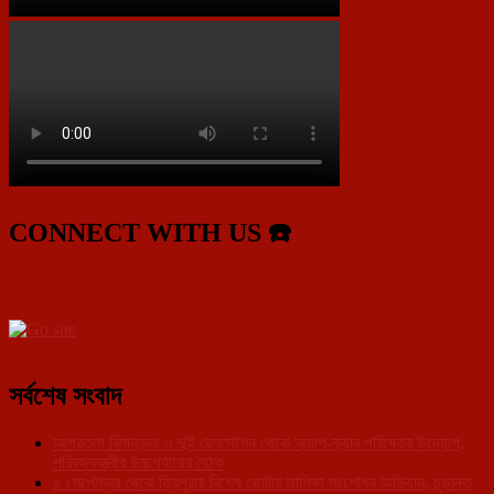
CONNECT WITH US ☎️
সর্বশেষ সংবাদ
আগরতলা বিমানবন্দর ও দুই রেলস্টেশন থেকে অ্যাপ-ক্যাব পরিষেবার উদ্যোগ,
পরিবহনমন্ত্রীর উচ্চপর্যায়ের বৈঠক
৫ সেপ্টেম্বর থেকে ত্রিপুরায় বিশেষ ভোটার তালিকা সংশোধন অভিযান, চূড়ান্ত