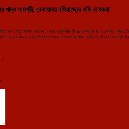
াদ্য সামগ্রী, বেকায়দায় বহিরাজ্যে্র লড়ি চালকরা
াজ্য থেকে লড়ি বোঝাই করে FCI-ত্রর খাদ্য সামগ্রী এল নন্দননগর FCI গুদামে। প্রায়
ত
ভীষণ সমস্যায় পরতে হচ্ছে তাদের। শুক্রবার চালকরা আন্দোলন করার পর শনিবার থেকে খুব 
k
.
*