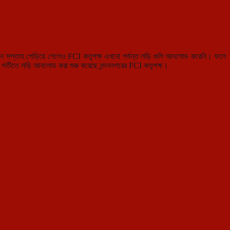
িন সপ্তাহ পেড়িয়ে গেলেও FCI কতৃপক্ষ এখনো পর্যন্ত লড়ি গুলি আনলোড করেনি। ফলে
ধীর গতীতে লড়ি আনলোড করা শুরু করেছে নন্দননগরের FCI কতৃপক্ষ।