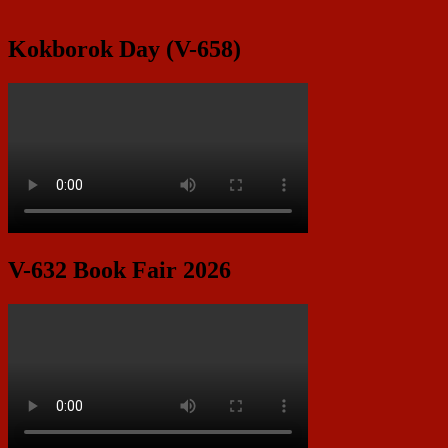
Kokborok Day (V-658)
V-632 Book Fair 2026