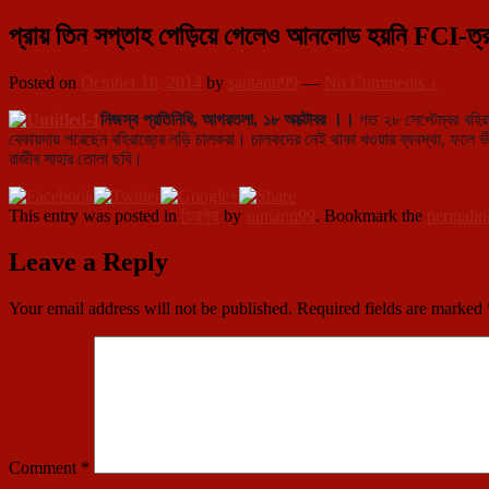
প্রায় তিন সপ্তাহ পেড়িয়ে গেলেও আনলোড হয়নি FCI-ত্রর খ
Posted on
October 18, 2014
by
santanu99
—
No Comments ↓
নিজস্ব প্রতিনিধি, আগরতলা, ১৮ অক্টোবর ।।
গত ২৮ সেপ্টেম্বর বহির
বেকায়দায় পরেছেন বহিরাজ্যে্র লড়ি চালকরা। চালকদের নেই থাকা খওয়ার ব্যবস্থা, ফলে 
রাজীব সাহার তোলা ছবি।
This entry was posted in
ত্রিপুরা
by
santanu99
. Bookmark the
permalin
Leave a Reply
Your email address will not be published.
Required fields are marked
Comment
*