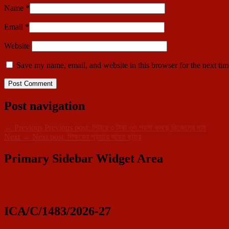
Name
*
Email
*
Website
Save my name, email, and website in this browser for the next ti
Post navigation
←
Previous
Previous post:
লিটারে ৩ টাকা ৩৭ পয়সা কমছে ডিজেলের দাম
Next
→
Next post:
শিক্ষকের প্রহারে আহত ছাত্র
Primary Sidebar Widget Area
ICA/C/1483/2026-27