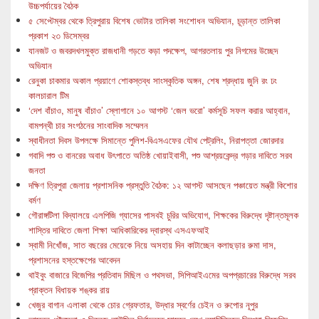
উচ্চপর্যায়ের বৈঠক
৫ সেপ্টেম্বর থেকে ত্রিপুরায় বিশেষ ভোটার তালিকা সংশোধন অভিযান, চূড়ান্ত তালিকা
প্রকাশ ২৩ ডিসেম্বর
যানজট ও জবরদখলমুক্ত রাজধানী গড়তে কড়া পদক্ষেপ, আগরতলায় পুর নিগমের উচ্ছেদ
অভিযান
রেনুকা চাকমার অকাল প্রয়াণে শোকস্তব্ধ সাংস্কৃতিক অঙ্গন, শেষ শ্রদ্ধায় জুনি রং ঢং
কালচারাল টিম
‘দেশ বাঁচাও, মানুষ বাঁচাও’ স্লোগানে ১০ আগস্ট ‘জেল ভরো’ কর্মসূচি সফল করার আহ্বান,
বামপন্থী চার সংগঠনের সাংবাদিক সম্মেলন
স্বাধীনতা দিবস উপলক্ষে সিমান্তে পুলিশ-বিএসএফের যৌথ পেট্রলিং, নিরাপত্তা জোরদার
গবাদি পশু ও বানরের অবাধ উৎপাতে অতিষ্ঠ খোয়াইবাসী, পশু আশ্রয়কেন্দ্র গড়ার দাবিতে সরব
জনতা
দক্ষিণ ত্রিপুরা জেলায় প্রশাসনিক প্রস্তুতি বৈঠক: ১২ আগস্ট আসছেন পঞ্চায়েত মন্ত্রী কিশোর
বর্মণ
গৌরাঙ্গটিলা বিদ্যালয়ে এলপিজি গ্যাসের পাসবই চুরির অভিযোগ, শিক্ষকের বিরুদ্ধে দৃষ্টান্তমূলক
শাস্তির দাবিতে জেলা শিক্ষা আধিকারিকের দ্বারস্থ এসএফআই
স্বামী নিখোঁজ, সাত বছরের মেয়েকে নিয়ে অসহায় দিন কাটাচ্ছেন কলাছড়ার রুমা দাস,
প্রশাসনের হস্তক্ষেপের আবেদন
থাইবুং বাজারে বিজেপির প্রতিবাদ মিছিল ও পথসভা, সিপিআইএমের অপপ্রচারের বিরুদ্ধে সরব
প্রাক্তন বিধায়ক শঙ্কর রায়
খেজুর বাগান এলাকা থেকে চোর গ্রেফতার, উদ্ধার স্বর্ণের চেইন ও রুপোর নূপুর