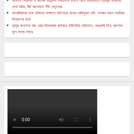
আসন্ন পৌরসভা ও ভিলেজ কাউন্সিল নির্বাচনকে সামনে রেখে নয়াদিল্লিতে ত্রিপুরা বিজেপির
মেগা বৈঠক, দীর্ঘ আলোচনা শীর্ষ নেতৃত্বের
সাংবাদিকদের সঙ্গে সৌজন্য সাক্ষাতে বাইখোড়া থানার নবনিযুক্ত ওসি, অপরাধ দমনে সমন্বিত
উদ্যোগের বার্তা
ডুম্বুর জলাশয়ে মাছ ধরার নিষেধাজ্ঞা কার্যকরে গাফিলতির অভিযোগ, নজরদারি নিয়ে প্রশ্নের
মুখে মৎস্য দপ্তর