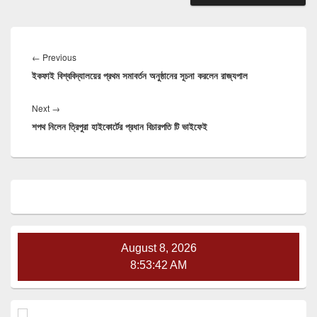
Post
navigation
Previous
←
Previous
ইকফাই বিশ্ববিদ্যালয়ের প্রথম সমাবর্তন অনুষ্ঠানের সূচনা করলেন রাজ্যপাল
post:
Next
Next
→
শপথ নিলেন ত্রিপুরা হাইকোর্টের প্রধান বিচারপতি টি ভাইফেই
post:
Primary
Sidebar
Widget
Area
August 8, 2026
8:53:42 AM