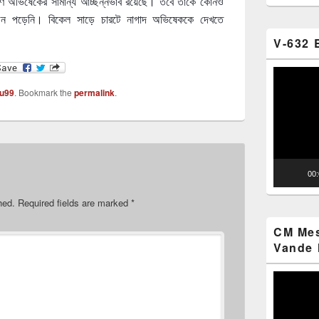
রণে অভিষেকের সামান্য আচ্ছন্নভাব রয়েছে। তবে তাঁকে কোনও
য়োজন পড়েনি। বিকেল সাড়ে চারটে নাগাদ অভিষেককে দেখতে
V-632 
Video
Player
u99
. Bookmark the
permalink
.
00
hed.
Required fields are marked
*
CM Mes
Vande 
Video
Player