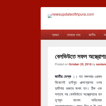
newsupdateof
The one & only exceptional Bengali Ver
Primary
প্রচ্ছদ
রাজ্যের খবর
জাতীয়
আন
menu
বেলভিউতে সফল অস্ত্রোপ
Posted on
October 25, 2016
by
santan
জাতীয় ডেস্ক
।। গত মঙ্গলবার এরকম
বিকেলেই দুর্গাপুর এক্সপ্রেসের ওপর
দুর্ঘটনায় গুরুতর জখম হন। ঠিক এক
সপ্তাহ পর বেলভিউতে অস্ত্রোপচার হল
তৃণমূল সাংসদ অভিষেক
বন্দ্যোপাধ্যায়ের। সাড়ে তিন ঘণ্টা ধরে