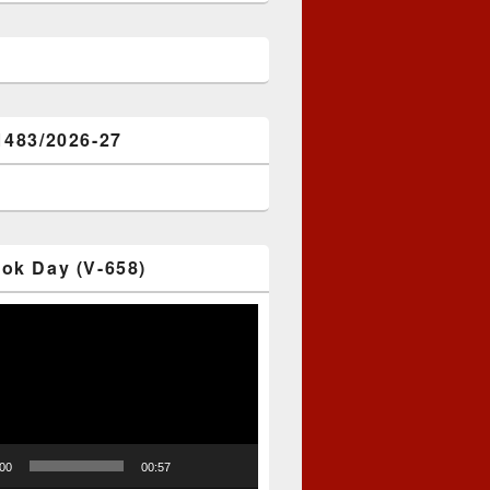
1483/2026-27
ok Day (V-658)
:00
00:57