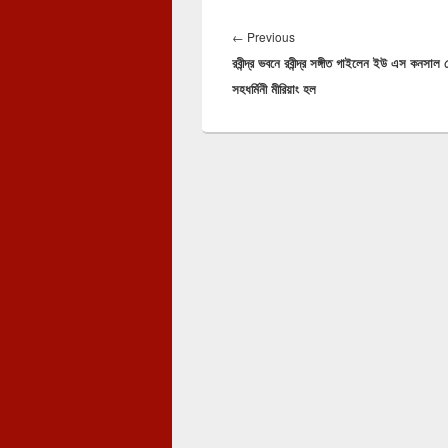
Post
navigation
Previous
←
Previous
রবীন্দ্র ভবনে রবীন্দ্র সঙ্গীত গাইলেন ইউ এস কনসাল
post:
সহধর্মিনী মীরিয়াং হল