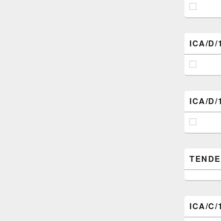
ICA/D/
ICA/D/
TENDER (
ICA/C/