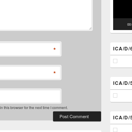
00
ICA/D/
*
*
ICA/D/
 this browser for the next time I comment.
ICA/D/