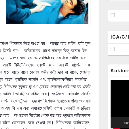
ICA/C/
রেশন থিয়েটারে নিয়ে যাওয়া হয়। অস্ত্রোপচার জটিল, তাই ফুল
মূলত তিনটি ধাপে। অভিষেকের চোখে সামান্য কিছু আঘাত ছিল।
া হয়। এরপর শুরু হয় অস্ত্রোপচারের সবথেকে জটিল অংশ।
একটি টাইটেনিয়ামের প্লেট বসান অরবিট সার্জেন এবং
Kokbor
চারের ফলে যাতে গালে কোনও গভীর কাটা দাগ না থাকে, সেজন্য
ন্ন করেন প্লাস্টিক সার্জেন এবং ম্যাক্সিলোফেসিয়াল সার্জেনরা।
Video
য চিকিৎসক সুকুমার মুখোপাধ্যায়ের নেতৃত্বে তৈরি করা হয় একটি
Player
নির্বাণ ভাদুড়ি ও সঞ্চিতা রায়। ম্যাক্সিলো ফেসিয়াল সার্জেন
সার্জন রাজেন টন্ডন। হৃদরোগ বিশেষজ্ঞ মনোতোষ পাঁজা ও এসবি
য় ও এস পি দাস এবং অ্যানাস্থেসিস্ট তাপস চক্রবর্তী ও চন্দ্রিমা
ত্রোপচার। অপারেশন থিয়েটার থেকে বার করে প্রথমে অভিষেককে
িরলে তাঁকে জেনারেল বেডে দেওয়া হয়। চিকিৎসকরা জানিয়েছেন,
00