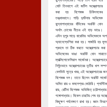
মোট তিনধাপে এই জটিল অস্ত্রোপচার
করা হয় বিশেষজ্ঞ চিকিৎসকের
তত্ত্বাবধানে। গাড়ি দুর্ঘটনায় অভিষেক
বন্দ্যোপাধ্যায়ের বাঁদিকের অরবিট বোন
অর্থাৎ চোখের নীচের এই হাড় ভাঙে।
এদিন দুপুর সাড়ে বারোটায় অভিষেককে অপা
অ্যানেস্থেশিয়া করা হয়। সার্জারি হয় 
প্রথমে তা ঠিক করতে অস্ত্রোপচার কর
অভিষেকের ভাঙা অরবিট বোন সারাতে 
ম্যাক্সিলোফেসিয়াল সার্জেনরা। অস্ত্রোপ
নিখুঁতভাবে অস্ত্রোপচারের তৃতীয় ধাপ সম্প
বেলভিউ সূত্রে খবর, এই অস্ত্রোপচারের জন্
বিশেষজ্ঞ দল। তাতে ছিলেন অরবিট সার্জেন অ
অমিত রায় ও কমলেশ্বর কোঠারি। প্লাস্টিক 
রায়, রেটিনা বিশেষজ্ঞ অভিজিত্ চট্টোপাধ্যা
গঙ্গোপাধ্যায়। বিকেল চারটেয় শেষ হয় অস্
কিছুক্ষণ পর্যবেক্ষণে রাখা হয়। জ্ঞান ফ