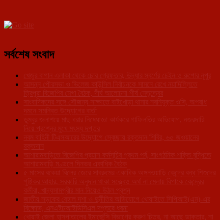
সর্বশেষ সংবাদ
খেজুর বাগান এলাকা থেকে চোর গ্রেফতার, উদ্ধার স্বর্ণের চেইন ও রুপোর নূপুর
আসন্ন পৌরসভা ও ভিলেজ কাউন্সিল নির্বাচনকে সামনে রেখে নয়াদিল্লিতে
ত্রিপুরা বিজেপির মেগা বৈঠক, দীর্ঘ আলোচনা শীর্ষ নেতৃত্বের
সাংবাদিকদের সঙ্গে সৌজন্য সাক্ষাতে বাইখোড়া থানার নবনিযুক্ত ওসি, অপরাধ
দমনে সমন্বিত উদ্যোগের বার্তা
ডুম্বুর জলাশয়ে মাছ ধরার নিষেধাজ্ঞা কার্যকরে গাফিলতির অভিযোগ, নজরদারি
নিয়ে প্রশ্নের মুখে মৎস্য দপ্তর
নবম বাহিনী টিএসআরের উদ্যোগে স্বেচ্ছায় রক্তদান শিবির, ৬৫ জওয়ানের
রক্তদান
আশারামবাড়িতে বিজেপির প্রয়াস কর্মসূচির প্রথম পর্ব, সাংগঠনিক শক্তি বৃদ্ধিতে
আশারামবাড়ি মণ্ডলে দিনভর একাধিক বৈঠক
৫ মাসের বকেয়া বিলের জেরে সাব্রুমের একাধিক অঙ্গনওয়াড়ি কেন্দ্রে বন্ধ শিশুদের
পুষ্টিকর আহার, সরকারি অনুদান থাকা সত্ত্বেও অর্থ না মেলায় বিপাকে কেন্দ্রের
কর্মীরা, খাদ্যসামগ্রীর মান নিয়েও উঠল প্রশ্ন
জাতীয় সড়কের বেহাল দশা ও দুর্নীতির অভিযোগে খোয়াইতে সিপিআই(এম)-এর
বিক্ষোভ, এনএইচআইডিসিএল দপ্তরে ধরনা
খোয়াই জেলা হাসপাতালের ইমার্জেন্সি বিভাগের করুণ চিত্র, না আছে ডাক্তার, না