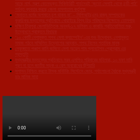
আছে নার্স, স্বল্প বেতনভূক্ত সিকিউরিটি গার্ডদেরই ‘জুতো সেলাই থেকে চন্ডী পাঠ’
পর্যন্ত ব্যবহার করছে জেলা হাসপাতাল কর্তৃপক্ষ
‘সনাতন ধর্মের অপমানে চুপ থাকব না’ – সিপিআই(এম) রাজ্য সম্পাদকের
কুরুচিকর মন্তব্যের প্রতিবাদে খোয়াইয়ে বিশ্ব হিন্দু পরিষদের বিক্ষোভে তোলপাড়
দক্ষিণ ত্রিপুরা জেলাভিত্তিক অনূর্ধ্ব-১৭ ভলিবল ও কাবাডি প্রতিযোগিতা শুরু,
উদ্বোধনে প্রাক্তন বিধায়ক
‘১০ কোটি নেশামুক্ত শপথ মেগা ক্যাম্পেইন’-এর শুভ উদ্বোধন, নেশামুক্ত
সমাজ গঠনে সম্মিলিত উদ্যোগের আহ্বান, শপথ নিলেন শতাধিক মানুষ
লেফুঙ্গাতে পঞ্চাশ কানি জমিতে মেগা অয়েল পাম প্লানটেশন প্রোগ্রাম এর
প্রস্তুতি
মুখ্যমন্ত্রীর মন্তব্যের প্রতিবাদে সরব এসপিও পরিবারের মহিলারা, ১০ দফা দাবি
পূরণ না হলে জাতীয় সড়ক ও রেল অবরোধের হুঁশিয়ারি
সুশাসন নিশ্চিত করতে টাস্ক মনিটরিং সিস্টেমে জোর, পর্যালোচনা বৈঠকে মুখ্যমন্ত্রী
ডাঃ মানিক সাহা