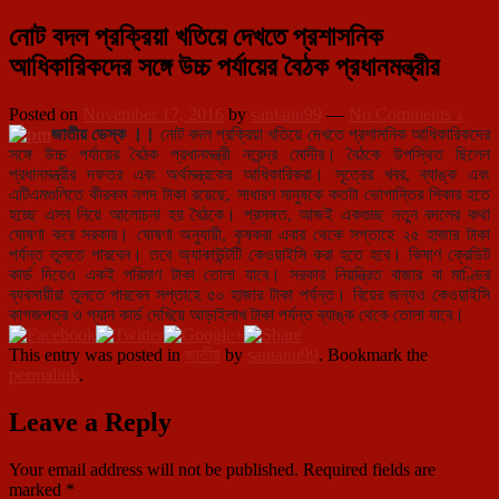
নোট বদল প্রক্রিয়া খতিয়ে দেখতে প্রশাসনিক
আধিকারিকদের সঙ্গে উচ্চ পর্যায়ের বৈঠক প্রধানমন্ত্রীর
Posted on
November 17, 2016
by
santanu99
—
No Comments ↓
জাতীয় ডেস্ক ।।
নোট বদল প্রক্রিয়া খতিয়ে দেখতে প্রশাসনিক আধিকারিকদের
সঙ্গে উচ্চ পর্যায়ের বৈঠক প্রধানমন্ত্রী নরেন্দ্র মোদীর। বৈঠকে উপস্থিত ছিলেন
প্রধানমন্ত্রীর দফতর এবং অর্থমন্ত্রকের আধিকারিকরা। সূত্রের খবর, ব্যাঙ্ক এবং
এটিএমগুলিতে কীরকম নগদ টাকা রয়েছে, সাধারণ মানুষকে কতটা ভোগান্তির শিকার হতে
হচ্ছে এসব নিয়ে আলোচনা হয় বৈঠকে। প্রসঙ্গত, আজই একগুচ্ছ নতুন বদলের কথা
ঘোষণা করে সরকার। ঘোষণা অনুযায়ী, কৃষকরা এবার থেকে সপ্তাহে ২৫ হাজার টাকা
পর্যন্ত তুলতে পারবেন। তবে অ্যাকাউন্টটি কেওয়াইসি করা হতে হবে। কিষাণ ক্রেডিট
কার্ড দিয়েও একই পরিমাণ টাকা তোলা যাবে। সরকার নিয়ন্ত্রিত বাজার বা মাণ্ডির
ব্যবসায়ীরা তুলতে পারবেন সপ্তাহে ৫০ হাজার টাকা পর্যন্ত। বিয়ের জন্যও কেওয়াইসি
কাগজপত্র ও প্যান কার্ড দেখিয়ে আড়াইলাখ টাকা পর্যন্ত ব্যাঙ্ক থেকে তোলা যাবে।
This entry was posted in
জাতীয়
by
santanu99
. Bookmark the
permalink
.
Leave a Reply
Your email address will not be published.
Required fields are
marked
*