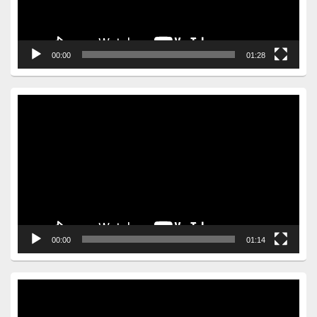
00:00
01:28
Video
Player
00:00
01:14
Video
Player