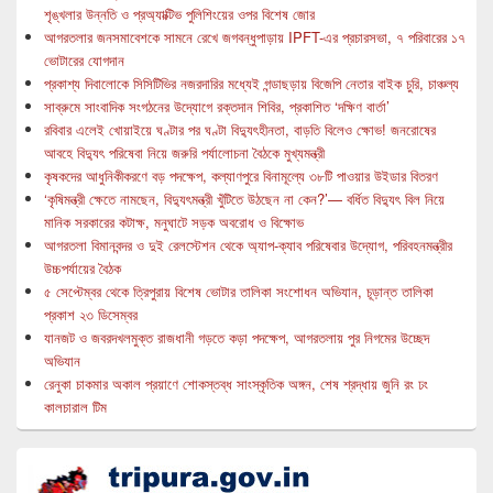
শৃঙ্খলার উন্নতি ও প্রঅ্যাক্টিভ পুলিশিংয়ের ওপর বিশেষ জোর
আগরতলার জনসমাবেশকে সামনে রেখে জগবন্ধুপাড়ায় IPFT-এর প্রচারসভা, ৭ পরিবারের ১৭
ভোটারের যোগদান
প্রকাশ্য দিবালোকে সিসিটিভির নজরদারির মধ্যেই গন্ডাছড়ায় বিজেপি নেতার বাইক চুরি, চাঞ্চল্য
সাব্রুমে সাংবাদিক সংগঠনের উদ্যোগে রক্তদান শিবির, প্রকাশিত ‘দক্ষিণ বার্তা’
রবিবার এলেই খোয়াইয়ে ঘণ্টার পর ঘণ্টা বিদ্যুৎহীনতা, বাড়তি বিলেও ক্ষোভ! জনরোষের
আবহে বিদ্যুৎ পরিষেবা নিয়ে জরুরি পর্যালোচনা বৈঠকে মুখ্যমন্ত্রী
কৃষকদের আধুনিকীকরণে বড় পদক্ষেপ, কল্যাণপুরে বিনামূল্যে ৩৮টি পাওয়ার উইডার বিতরণ
‘কৃষিমন্ত্রী ক্ষেতে নামছেন, বিদ্যুৎমন্ত্রী খুঁটিতে উঠছেন না কেন?’— বর্ধিত বিদ্যুৎ বিল নিয়ে
মানিক সরকারের কটাক্ষ, মনুঘাটে সড়ক অবরোধ ও বিক্ষোভ
আগরতলা বিমানবন্দর ও দুই রেলস্টেশন থেকে অ্যাপ-ক্যাব পরিষেবার উদ্যোগ, পরিবহনমন্ত্রীর
উচ্চপর্যায়ের বৈঠক
৫ সেপ্টেম্বর থেকে ত্রিপুরায় বিশেষ ভোটার তালিকা সংশোধন অভিযান, চূড়ান্ত তালিকা
প্রকাশ ২৩ ডিসেম্বর
যানজট ও জবরদখলমুক্ত রাজধানী গড়তে কড়া পদক্ষেপ, আগরতলায় পুর নিগমের উচ্ছেদ
অভিযান
রেনুকা চাকমার অকাল প্রয়াণে শোকস্তব্ধ সাংস্কৃতিক অঙ্গন, শেষ শ্রদ্ধায় জুনি রং ঢং
কালচারাল টিম