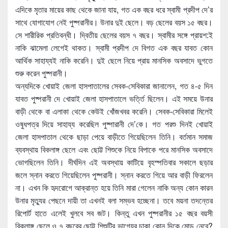
এদিকে মৃতার মায়ের কাছ থেকে জানা যায়, গত এক বছর ধরে স্বামী প্রদীপ দে’র
সাথে যোগাযোগ নেই পুষ্পরানীর। উনার দুই ছেলে। বড় ছেলের বয়স ১৫ বছর।
সে শারীরিক প্রতিবন্ধী। দ্বিতীয় ছেলের বয়স ৭ বছর। স্বামীর সঙ্গে প্রায়শ:ই
নাকি ঝামেলা লেগেই থাকত। স্বামী প্রদীপ দে বিগত এক বছর যাবত কোন
আর্থিক সাহায্যই নাকি করেনি। দুই ছেলে নিয়ে প্রায় মানসিক অবসাদে ভুগতে
শুরু করেন পুষ্পরানী।
অন্যদিকে খোয়াই জেলা হাসপাতালের সেবক-সেবিকারা জানালেন, গত ৪-৫ দিন
যাবত পুষ্পরানী দে খোয়াই জেলা হাসপাতালে ভর্ত্তি ছিলেন। এই সময়ে উনার
বাড়ী থেকে বা এলাকা থেকে কেউই খোঁজখবর করেনি। সেবক-সেবিকারা মিলেই
ওষুধপত্র দিয়ে সাহায্য করেছিল পুষ্পারানী দে’কে। গত পরশু দিনই খোয়াই
জেলা হাসপাতাল থেকে ছাড়া পেয়ে বাড়ীতে গিয়েছিলেন তিনি। বর্তমান সমাজ
ব্যবস্থায় বিকলাঙ্গ ছেলে এবং ছোট্ট শিশুকে নিয়ে বিপাকে পরে মানসিক অবসাদে
ভোগছিলেন তিনি। দীর্ঘদিন এই অবস্থায় কাটিয়ে বৃহস্পতিবার সকালে ছড়ার
জলে স্নান করতে গিয়েছিলেন পুষ্পরানী। স্নান করতে গিয়ে আর বাড়ী ফিরলেন
না। এখন কি হৃদরোগে আক্রান্ত হয়ে তিনি মারা গেলেন নাকি অন্য কোন কারন
উনার মৃত্যুর পেছনে দায়ী তা এখনই বলা সম্ভব হচ্ছেনা। তবে ময়না তদন্তের
রিপোর্ট হাতে এলেই খুলবে সব জট। কিন্তু এখন পুষ্পরানীর ১৫ বছর বয়সী
বিকলাঙ্গ ছেলে ও ৭ বছরের ছোট্ট শিশুটির ভাগ্যের চাকা কোন দিকে মোড় নেবে?