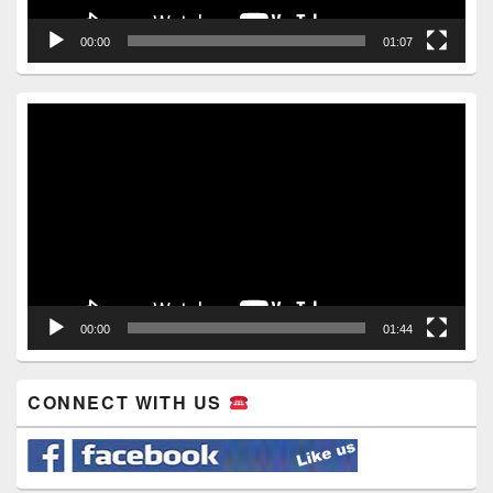
00:00
01:07
Video
Player
00:00
01:44
CONNECT WITH US