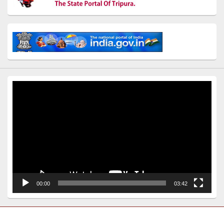
Video
Player
00:00
03:42