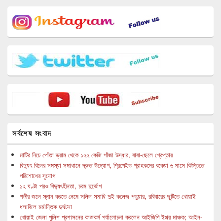
সর্বশেষ সংবাদ
মাটির নিচে পোঁতা ড্রাম থেকে ১২২ কেজি গাঁজা উদ্ধার, বাবা-ছেলে গ্রেপ্তার
বিদ্যুৎ বিলের সমস্যা সমাধানে দ্রুত উদ্যোগ, প্রিপেইড গ্রাহকদের বকেয়া ৬ মাসে কিস্তিতে
পরিশোধের সুযোগ
১২ ঘণ্টা পরও বিদ্যুৎহীনতা, চরম দুর্ভোগ
গভীর জলে স্নান করতে নেমে সলিল সমাধি দুই কলেজ পড়ুয়ার, রবিবারের ছুটিতে খোয়াই
ধলাবিলে মর্মান্তিক দুর্ঘটনা
খোয়াই জেলা পুলিশ প্রশাসনের কাজকর্ম পর্যালোচনা করলেন আইজিপি ইপ্পর মাঞ্চক; আইন-