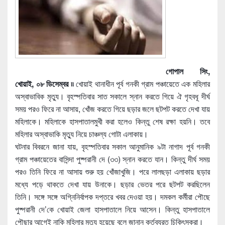
গোপাল সিং,
খোয়াই, ০৮ ডিসেম্বর ৷৷
খোয়াই থানাধীন পূর্ব গনকী গ্রাম পঞ্চায়েতে এক মহিলার
অস্বাভাবিক মৃত্যু। বৃহস্পতিবার সাত সকালে স্নান করতে গিয়ে ঐ গৃহবধূ দীর্ঘ
সময় পরও ফিরে না আসায়, খোঁজ করতে গিয়ে ছড়ার জলে ছটপট করতে দেখা যায়
মহিলাকে। মহিলাকে হাসপাতালমুখী করা হলেও কিন্তু শেষ রক্ষা হয়নি। তবে
মহিলার অস্বাভাকি মৃত্যু নিয়ে চাঞ্চল্য গোটা এলাকায়।
ঘটনার বিবরনে জানা যায়, বৃহস্পতিবার সকাল আনুমানিক ৯টা নাগাদ পূর্ব গনকী
গ্রাম পঞ্চায়েতের বাসিন্দা পুষ্পরানী দে (৩৩) স্নান করতে যান। কিন্তু দীর্ঘ সময়
পরও তিনি ফিরে না আসায় শুরু হয় খোঁজাখুজি। পরে লালছড়া এলাকায় ছড়ার
মধ্যে পড়ে থাকতে দেখা যায় উনাকে। ছড়ার ভেতর পরে ছটপট করছিলেন
তিনি। সঙ্গে সঙ্গে অগ্নিনির্বাপক দপ্তরে খবর দেওয়া হয়। দমকল কর্মীরা পৌছে
পুষ্পরানী দে’কে খোয়াই জেলা হাসপাতালে নিয়ে আসেন। কিন্তু হাসপাতালে
পৌছার আগেই নাকি মহিলার মৃত্যু হয়েছে বলে জানান কর্তব্যরত চিকিৎসকরা।