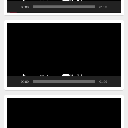
00:00
01:33
Video
Player
00:00
01:29
Video
Player