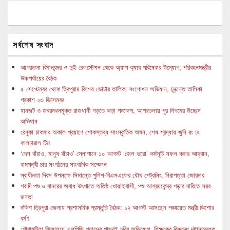
সর্বশেষ সংবাদ
আগরতলা বিমানবন্দর ও দুই রেলস্টেশন থেকে অ্যাপ-ক্যাব পরিষেবার উদ্যোগ, পরিবহনমন্ত্রীর
উচ্চপর্যায়ের বৈঠক
৫ সেপ্টেম্বর থেকে ত্রিপুরায় বিশেষ ভোটার তালিকা সংশোধন অভিযান, চূড়ান্ত তালিকা
প্রকাশ ২৩ ডিসেম্বর
যানজট ও জবরদখলমুক্ত রাজধানী গড়তে কড়া পদক্ষেপ, আগরতলায় পুর নিগমের উচ্ছেদ
অভিযান
রেনুকা চাকমার অকাল প্রয়াণে শোকস্তব্ধ সাংস্কৃতিক অঙ্গন, শেষ শ্রদ্ধায় জুনি রং ঢং
কালচারাল টিম
‘দেশ বাঁচাও, মানুষ বাঁচাও’ স্লোগানে ১০ আগস্ট ‘জেল ভরো’ কর্মসূচি সফল করার আহ্বান,
বামপন্থী চার সংগঠনের সাংবাদিক সম্মেলন
স্বাধীনতা দিবস উপলক্ষে সিমান্তে পুলিশ-বিএসএফের যৌথ পেট্রলিং, নিরাপত্তা জোরদার
গবাদি পশু ও বানরের অবাধ উৎপাতে অতিষ্ঠ খোয়াইবাসী, পশু আশ্রয়কেন্দ্র গড়ার দাবিতে সরব
জনতা
দক্ষিণ ত্রিপুরা জেলায় প্রশাসনিক প্রস্তুতি বৈঠক: ১২ আগস্ট আসছেন পঞ্চায়েত মন্ত্রী কিশোর
বর্মণ
গৌরাঙ্গটিলা বিদ্যালয়ে এলপিজি গ্যাসের পাসবই চুরির অভিযোগ, শিক্ষকের বিরুদ্ধে দৃষ্টান্তমূলক