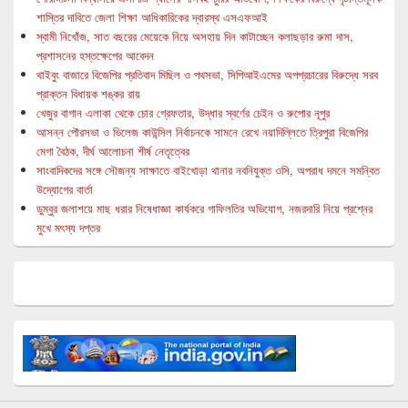
শাস্তির দাবিতে জেলা শিক্ষা আধিকারিকের দ্বারস্থ এসএফআই
স্বামী নিখোঁজ, সাত বছরের মেয়েকে নিয়ে অসহায় দিন কাটাচ্ছেন কলাছড়ার রুমা দাস,
প্রশাসনের হস্তক্ষেপের আবেদন
থাইবুং বাজারে বিজেপির প্রতিবাদ মিছিল ও পথসভা, সিপিআইএমের অপপ্রচারের বিরুদ্ধে সরব
প্রাক্তন বিধায়ক শঙ্কর রায়
খেজুর বাগান এলাকা থেকে চোর গ্রেফতার, উদ্ধার স্বর্ণের চেইন ও রুপোর নূপুর
আসন্ন পৌরসভা ও ভিলেজ কাউন্সিল নির্বাচনকে সামনে রেখে নয়াদিল্লিতে ত্রিপুরা বিজেপির
মেগা বৈঠক, দীর্ঘ আলোচনা শীর্ষ নেতৃত্বের
সাংবাদিকদের সঙ্গে সৌজন্য সাক্ষাতে বাইখোড়া থানার নবনিযুক্ত ওসি, অপরাধ দমনে সমন্বিত
উদ্যোগের বার্তা
ডুম্বুর জলাশয়ে মাছ ধরার নিষেধাজ্ঞা কার্যকরে গাফিলতির অভিযোগ, নজরদারি নিয়ে প্রশ্নের
মুখে মৎস্য দপ্তর