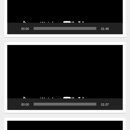
00:00
01:48
Video
Player
00:00
01:07
Video
Player