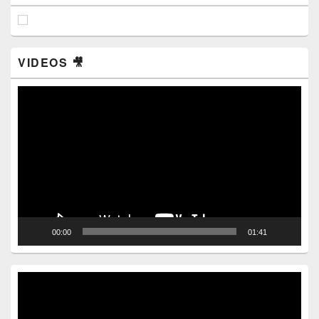
VIDEOS 🎥
Video
Player
00:00
01:41
Video
Player