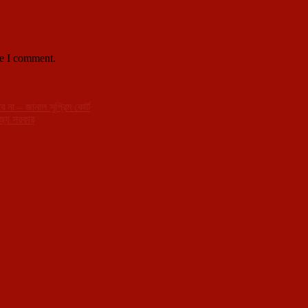
me I comment.
 না – জানাল সুপ্রিম কোর্ট
াজ্য সরকার