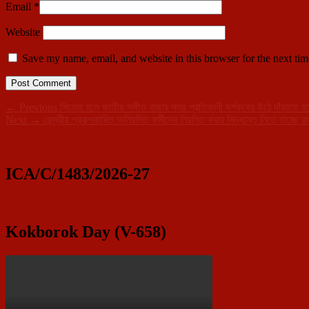
Email
*
Website
Save my name, email, and website in this browser for the next ti
Post
Previous
←
Previous
সিনেমা হলে জাতীয় সঙ্গীত বাজার সময় প্রতিবন্ধী দর্শকদের উঠে দাঁড়াতে হবে
Next
post:
Next
→
কেন্দ্রীয় প্রকল্পকারিত অনিয়মিত কর্মীদের নিয়মিত করার সিদ্ধান্ত নিতে যাচ্ছে র
navigation
Primary
post:
Sidebar
Widget
ICA/C/1483/2026-27
Area
Kokborok Day (V-658)