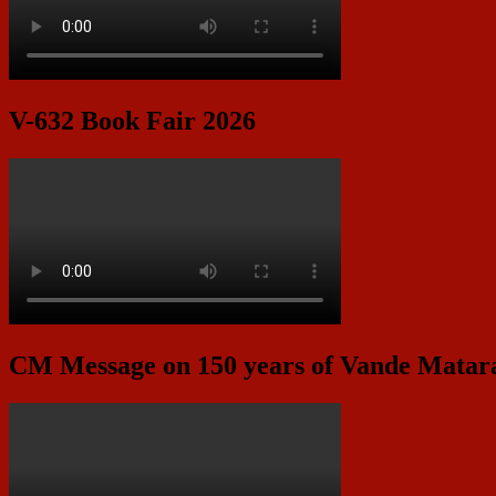
V-632 Book Fair 2026
CM Message on 150 years of Vande Mata