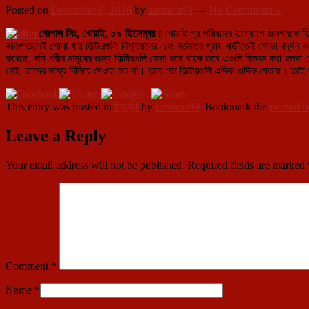
Posted on
December 9, 2016
by
santanu99
—
No Comments ↓
গোপাল সিং, খোয়াই, ০৯ ডিসেম্বর ৷৷
খোয়াই পুর পরিষদের উদ্যোগে জনগনকে ফিল্টা
কানপাতলেই শোনা যায় ফিল্টারগুলি নিম্নমানের এবং বর্তমানে প্রায় বাড়ীতেই শোভা বর্দ্
করেছে, যদি গরীব মানুষের জন্য ফিল্টারগুলি কেনা হয়ে থাকে তবে এগুলি বিতরন করা হলনা 
নেই, তাদের মধ্যে বিলিয়ে দেওয়া হল না। তবে তো ফিল্টারগুলি এদিক-ওদিক যেতনা। তাই অ
This entry was posted in
ত্রিপুরা
by
santanu99
. Bookmark the
permalin
Leave a Reply
Your email address will not be published.
Required fields are marked
Comment
*
Name
*