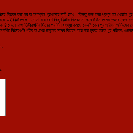
র বিতরন করা হয় যা অবশ্যই প্রশংসার দাবি রাখে। কিন্তু জনগনের প্রশ্ন হল খোয়াই পুর এলা
ধন করছে এই ফিল্টারগুলি। শোনা যায় বেশ কিছু ফিল্টার বিতরন না করে টাউন হলের ভেতর রেখ
কেন? ফেলে রাখা ফিল্টারগুলির দিনের পর দিন সংখ্যা কমছে কেন? কেন পুর পরিষদ অফিসের পেছন
বশিষ্ট ফিল্টারগুলি গরীব অংশের মানুষের মধ্যে বিতরন করে দায় মুক্ত হউক পুর পরিষদ, এ
k
.
*