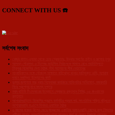
CONNECT WITH US ☎️
সর্বশেষ সংবাদ
খেজুর বাগান এলাকা থেকে চোর গ্রেফতার, উদ্ধার স্বর্ণের চেইন ও রুপোর নূপুর
আসন্ন পৌরসভা ও ভিলেজ কাউন্সিল নির্বাচনকে সামনে রেখে নয়াদিল্লিতে
ত্রিপুরা বিজেপির মেগা বৈঠক, দীর্ঘ আলোচনা শীর্ষ নেতৃত্বের
সাংবাদিকদের সঙ্গে সৌজন্য সাক্ষাতে বাইখোড়া থানার নবনিযুক্ত ওসি, অপরাধ
দমনে সমন্বিত উদ্যোগের বার্তা
ডুম্বুর জলাশয়ে মাছ ধরার নিষেধাজ্ঞা কার্যকরে গাফিলতির অভিযোগ, নজরদারি
নিয়ে প্রশ্নের মুখে মৎস্য দপ্তর
নবম বাহিনী টিএসআরের উদ্যোগে স্বেচ্ছায় রক্তদান শিবির, ৬৫ জওয়ানের
রক্তদান
আশারামবাড়িতে বিজেপির প্রয়াস কর্মসূচির প্রথম পর্ব, সাংগঠনিক শক্তি বৃদ্ধিতে
আশারামবাড়ি মণ্ডলে দিনভর একাধিক বৈঠক
৫ মাসের বকেয়া বিলের জেরে সাব্রুমের একাধিক অঙ্গনওয়াড়ি কেন্দ্রে বন্ধ শিশুদের
পুষ্টিকর আহার, সরকারি অনুদান থাকা সত্ত্বেও অর্থ না মেলায় বিপাকে কেন্দ্রের