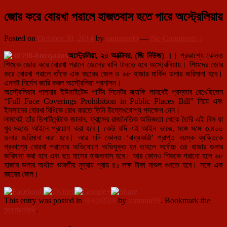
জোর করে বোরখা পরালে হাজতবাস হতে পারে অস্ট্রেলিয়ায়
Posted on
October 30, 2014
by
santanu99
—
No Comments ↓
অস্ট্রেলিয়া, ২০ অক্টোবর, (জি নিউজ) ।
। প্রকাশ্যে কোনও
শিশুকে জোর করে বোরখা পরালে জেলের ঘানি টানতে হবে অস্ট্রেলিয়ায়। শিশুদের জোর
করে বোরখা পরালে তাঁকে এক বছরের জেল ও ৬৮ হাজার মার্কিন ডলার জরিমানা হবে।
এমনই নির্দেশ জারি করল অস্ট্রেলিয়া প্রশাসন।
অস্ট্রেলিয়ার পালমার ইউনাইটেড পার্টির সিনেটর জ্যাকি লামবেই প্রস্তাব রেখেছিলেন
“Full Face Coverings Prohibition in Public Places Bill” নিয়ে এবং
ইসলামের বোরখা বিধিকে রোধ করতে তিনি উল্লেখযোগ্য পদক্ষেপ নেন।
লামবেই তাঁর ডিপার্টমেন্টকে জানান, ফ্রান্সের রাজনৈতিক অভিজ্ঞতা থেকে তৈরি এই বিল যা
খুব সহজে আইনে প্রয়োগ করা হবে। কেউ যদি এই আইন ভাঙে, সঙ্গে সঙ্গে ৩,৪০০
ডলার জরিমানা করা হবে। আর যদি কোনও ‘বাধ্যকারী’ প্রাপ্ত বয়স্ক ব্যক্তিকে
প্রকাশ্যে বোরখা পরানোর অভিযোগে অভিযুক্ত হন তাহলে সর্বোচ্চ ৩৪ হাজার ডলার
জরিমানা করা হবে এবং ছয় মাসের হাজতবাস হবে। আর কোনও শিশুকে পরানো হলে ৬৮
হাজার ডলার অর্থাত ভারতীয় মুদ্রায় প্রায় ৪১ লক্ষ টাকা মাশুল গুনতে হবে। সঙ্গে এক
বছরের জেল।
This entry was posted in
আন্তর্জাতিক
by
santanu99
. Bookmark the
permalink
.