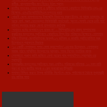
কর্মীরা, খাদ্যসামগ্রীর মান নিয়েও উঠল প্রশ্ন
জাতীয় সড়কের বেহাল দশা ও দুর্নীতির অভিযোগে খোয়াইতে সিপিআই(এম)-এর
বিক্ষোভ, এনএইচআইডিসিএল দপ্তরে ধরনা
খোয়াই জেলা হাসপাতালের ইমার্জেন্সি বিভাগের করুণ চিত্র, না আছে ডাক্তার, না
আছে নার্স, স্বল্প বেতনভূক্ত সিকিউরিটি গার্ডদেরই ‘জুতো সেলাই থেকে চন্ডী পাঠ’
পর্যন্ত ব্যবহার করছে জেলা হাসপাতাল কর্তৃপক্ষ
‘সনাতন ধর্মের অপমানে চুপ থাকব না’ – সিপিআই(এম) রাজ্য সম্পাদকের
কুরুচিকর মন্তব্যের প্রতিবাদে খোয়াইয়ে বিশ্ব হিন্দু পরিষদের বিক্ষোভে তোলপাড়
দক্ষিণ ত্রিপুরা জেলাভিত্তিক অনূর্ধ্ব-১৭ ভলিবল ও কাবাডি প্রতিযোগিতা শুরু,
উদ্বোধনে প্রাক্তন বিধায়ক
‘১০ কোটি নেশামুক্ত শপথ মেগা ক্যাম্পেইন’-এর শুভ উদ্বোধন, নেশামুক্ত
সমাজ গঠনে সম্মিলিত উদ্যোগের আহ্বান, শপথ নিলেন শতাধিক মানুষ
লেফুঙ্গাতে পঞ্চাশ কানি জমিতে মেগা অয়েল পাম প্লানটেশন প্রোগ্রাম এর
প্রস্তুতি
মুখ্যমন্ত্রীর মন্তব্যের প্রতিবাদে সরব এসপিও পরিবারের মহিলারা, ১০ দফা দাবি
পূরণ না হলে জাতীয় সড়ক ও রেল অবরোধের হুঁশিয়ারি
সুশাসন নিশ্চিত করতে টাস্ক মনিটরিং সিস্টেমে জোর, পর্যালোচনা বৈঠকে মুখ্যমন্ত্রী
ডাঃ মানিক সাহা