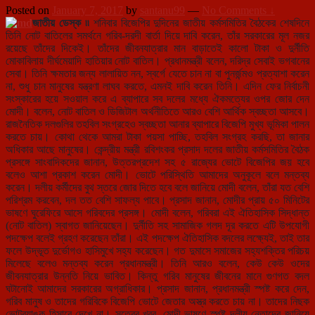
Posted on
January 7, 2017
by
santanu99
—
No Comments ↓
জাতীয় ডেস্ক ৷৷
শনিবার বিজেপির দুদিনের জাতীয় কর্মসমিতির বৈঠকের শেষদিনে
তিনি নোট বাতিলের সমর্থনে গরিব-দরদী বার্তা দিয়ে দাবি করেন, তাঁর সরকারের মূল নজর
রয়েছে তাঁদের দিকেই। তাঁদের জীবনযাত্রার মান বাড়াতেই কালো টাকা ও দুর্নীতি
মোকাবিলায় দীর্ঘমেয়াদি হাতিয়ার নোট বাতিল। প্রধানমন্ত্রী বলেন, দরিদ্র সেবাই ভগবানের
সেবা। তিনি ক্ষমতার জন্য লালায়িত নন, স্বর্গে যেতে চান না বা পুনর্জন্মও প্রত্যাশা করেন
না, শুধু চান মানুষের যন্ত্রণা লাঘব করতে, এমনই দাবি করেন তিনি। এদিন ফের নির্বাচনী
সংস্কারের হয়ে সওয়াল করে এ ব্যাপারে সব দলের মধ্যে ঐকমত্যের ওপর জোর দেন
মোদী। বলেন, নোট বাতিল ও ডিজিটাল অর্থনীতিতে আরও বেশি আর্থিক স্বচ্ছতা আসবে।
রাজনৈতিক দলগুলির তহবিল সংগ্রহেও স্বচ্ছতা আনার ব্যাপারে বিজেপি মুখ্য ভূমিকা পালন
করতে চায়। কোথা থেকে আমরা টাকা পয়সা পাচ্ছি, তহবিল সংগ্রহ করছি, তা জানার
অধিকার আছে মানুষের। কেন্দ্রীয় মন্ত্রী রবিশংকর প্রসাদ দলের জাতীয় কর্মসমিতির বৈঠক
প্রসঙ্গে সাংবাদিকদের জানান, উত্তরপ্রদেশ সহ ৫ রাজ্যের ভোটে বিজেপির জয় হবে
বলেও আশা প্রকাশ করেন মোদী। ভোটে পরিস্থিতি আমাদের অনুকূলে বলে মন্তব্য
করেন। দলীয় কর্মীদের বুথ স্তরে জোর দিতে হবে বলে জানিয়ে মোদী বলেন, তাঁরা যত বেশি
পরিশ্রম করবেন, দল তত বেশি সাফল্য পাবে। প্রসাদ জানান, মোদীর প্রায় ৫০ মিনিটের
ভাষণে ঘুরেফিরে আসে গরিবদের প্রসঙ্গ। মোদী বলেন, গরিবরা এই ঐতিহাসিক সিদ্ধান্ত
(নোট বাতিল) স্বাগত জানিয়েছেন। দুর্নীতি সহ সামাজিক গলদ দূর করতে এটি উপযোগী
পদক্ষেপ বলেই গ্রহণ করেছেন তাঁরা। এই পদক্ষেপ ঐতিহাসিক বদলের লক্ষ্যেই, তাই তার
ফলে উদ্ভূত দুর্ভোগও হাসিমুখে সহ্য করেছেন। গত দুমাসে সমাজের সহ্যশক্তির পরিচয়
মিলেছে বলেও মন্তব্য করেন প্রধানমন্ত্রী। তিনি আরও বলেন, কেউ কেউ ওদের
জীবনযাত্রার উন্নতি নিয়ে ভাবিত। কিন্তু গরিব মানুষের জীবনের মানে গুণগত বদল
ঘটানোই আমাদের সরকারের অগ্রাধিকার। প্রসাদ জানান, প্রধানমন্ত্রী স্পষ্ট করে দেন,
গরিব মানুষ ও তাদের গরিবিকে বিজেপি ভোটে জেতার অস্ত্র করতে চায় না। তাদের নিছক
ভোটব্যাঙ্ক হিসাবে দেখে না। সূত্রের খবর, মোদী ভাষণে স্পষ্ট দলীয় নেতাদের জানিয়ে