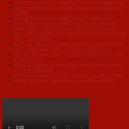
ধান রোপণে কৃষকদের সঙ্গে মাঠে কৃষিমন্ত্রী রতন লাল নাথ, উন্নত চাষাবাদে জোর
খোয়াই শহরে উদ্বোধন দুই ‘পিঙ্ক টয়লেট’, নারী-বান্ধব জনপরিকাঠামোয় নতুন
সংযোজন
কের পূজায় উজ্জয়ন্ত প্রাসাদে মুখ্যমন্ত্রী, রাজ্যের শান্তি-সমৃদ্ধি কামনা
ত্রিপুরা গ্রামীণ ব্যাংকের কর্মকর্তা-কর্মচারীদের পাঁচ দফা দাবি, বকেয়া সুবিধা,
শূন্যপদে নিয়োগ ও বদলি নীতি সংশোধনের দাবিতে সরব যৌথ ফেডারেশন
শিক্ষকতায় ফিরেও রাজনীতি ছাড়েননি রেবতী ত্রিপুরা, জল্পনার অবসান ঘটিয়ে স্পষ্ট
বার্তা— “বিজেপিতেই আছি”
সন্ত শিরোমণি শ্রীগুরু রবিদাস মহারাজের ৬৫০তম জন্মজয়ন্তী উপলক্ষে খোয়াই
জেলায় ‘সম্প্রীতি সংকল্প অভিযান’ ও ‘কলস বন্ধন যাত্রা’র শুভ সূচনা
মেয়াদ থাকা সত্ত্বেও কেকে ফাঙ্গাস, নলুয়া বাজারে খাদ্য নিরাপত্তা নিয়ে প্রশ্ন,
জনস্বাস্থ্যে উদ্বেগ
অগ্নিকাণ্ডে মনুবাজারের কালাডেপায় ভস্মীভূত বসতবাড়ি, দমকলের তৎপরতায়
রক্ষা পেল আশপাশের এলাকা
সুকান্তের জন্মশতবর্ষে সাব্রুমে বসে আঁকা প্রতিযোগিতা, রঙ-তুলিতে ফুটে উঠল
বাসযোগ্য বিশ্বের স্বপ্ন, সুকান্তের মানবিক চেতনায় উদ্বুদ্ধ খুদে শিল্পীরা