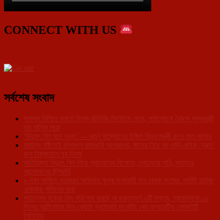
CONNECT WITH US
সর্বশেষ সংবাদ
সুশাসন নিশ্চিত করতে টাস্ক মনিটরিং সিস্টেমে জোর, পর্যালোচনা বৈঠকে মুখ্যমন্ত্রী
ডাঃ মানিক সাহা
‘বিদ্যুৎ বিল হবে শূন্য!’— নতুন উদ্যোগের ইঙ্গিত বিদ্যুৎমন্ত্রী রতন লাল নাথের
সামান্য বৃষ্টিতেই জলমগ্ন রাজধানী আগরতলা, জলের নিচে বহু গাড়ি-বাইক, দ্রুত
জল নিষ্কাশনে পুর নিগম
অতিরিক্ত বিদ্যুৎ বিল নিয়ে গ্রাহকদের বিক্ষোভ, তদন্তের দাবি, বৃহত্তর
আন্দোলনের হুঁশিয়ারি
৯ দফা দাবিতে মহাকরণ অভিযান ক্ষুদ্র পণ্যবাহী যান চালক সংঘের, সার্কিট হাউজ
এলাকায় পুলিশের বাধা
পাহাড়সম বকেয়া বিল পরিশোধ করছে না গুরুত্বপূর্ণ ৬টি দপ্তর, প্রশাসনকে ১৫
দিনের আল্টিমেটাম দিল খোয়াই প্রাইমারি মার্কেটিং কো-অপারেটিভ সোসাইটি
লিমিটেড