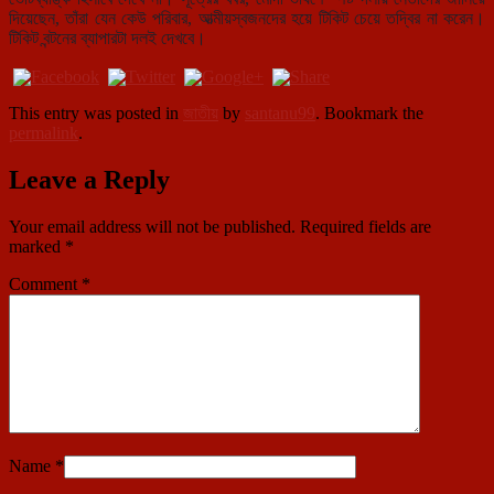
দিয়েছেন, তাঁরা যেন কেউ পরিবার, আত্মীয়স্বজনদের হয়ে টিকিট চেয়ে তদ্বির না করেন।
টিকিট বন্টনের ব্যাপারটা দলই দেখবে।
This entry was posted in
জাতীয়
by
santanu99
. Bookmark the
permalink
.
Leave a Reply
Your email address will not be published.
Required fields are
marked
*
Comment
*
Name
*