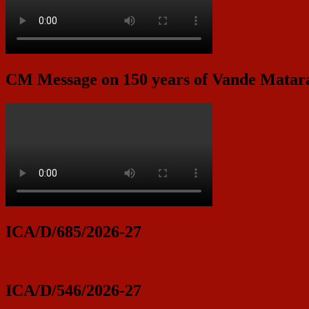
CM Message on 150 years of Vande Mata
ICA/D/685/2026-27
ICA/D/546/2026-27