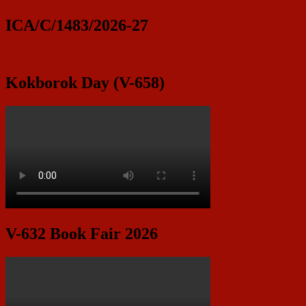
ICA/C/1483/2026-27
Kokborok Day (V-658)
V-632 Book Fair 2026