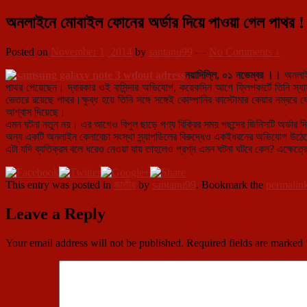
অনলাইনে মোবাইল ফোনের অর্ডার দিয়ে পাওয়া গেল পাথর !
Posted on
November 1, 2014
by
santanu99
—
No Comments ↓
নয়াদিল্লি, ০১ নভেম্বর ।।
অনলাইন
পাথর পেয়েছেন। দ্বারকার ওই বাসিন্দার অভিযোগ, কয়েকদিন আগে ফ্লিপকার্টে তিনি স্যা
ভেতরে রয়েছে পাথর।ক্ষুব্ধ হয়ে তিনি সঙ্গে সঙ্গেই কোম্পানির কাস্টোমার কেয়ার নম্বরে ফ
আশ্বাস দিয়েছে।
এমন ঘটনা নতুন নয়। এর আগেও বিপুল ছাড়ে পণ্য বিক্রির সময় পছন্দের জিনিসটি অর্ডার দ
অন্য একটি অনলাইন কেনাবেচা সংস্থা স্ন্যাপডিলের বিরুদ্ধেও একইধরনের অভিযোগ উঠেছ
এটা যদি ব্যতিক্রম বলে ধরেও নেওয়া যায় তাহলেও প্রশ্ন এমন ঘটনা ঘটবে কেন? এক্ষেত্রে
This entry was posted in
জাতীয়
by
santanu99
. Bookmark the
permalin
Leave a Reply
Your email address will not be published.
Required fields are marked