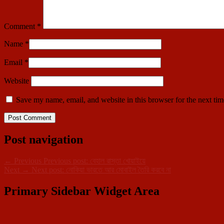
Comment
*
Name
*
Email
*
Website
Save my name, email, and website in this browser for the next ti
Post navigation
←
Previous
Previous post:
বেহাল রাস্তা খোয়াইয়ে
Next
→
Next post:
নোকিয়া ভারতে আর মোবাইল তৈরি করবে না
Primary Sidebar Widget Area