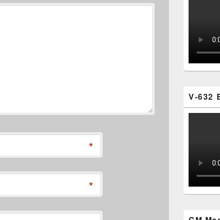
V-632 
*
*
CM Mes