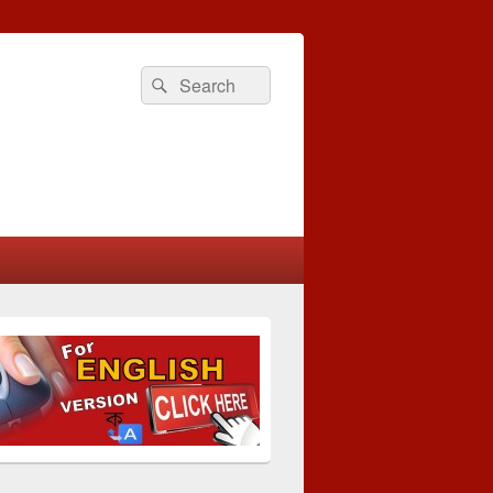
Search
Search
for: