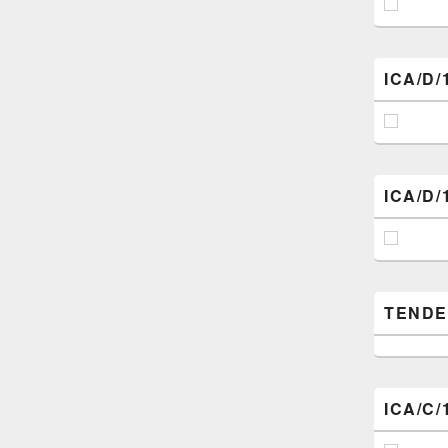
ICA/D/
ICA/D/
TENDER (
ICA/C/