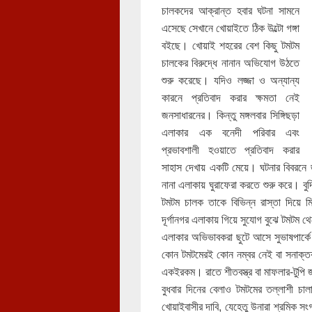
চালকদের আক্রান্ত হবার ঘটনা সামনে
এসেছে সেখানে খোয়াইতে ঠিক উল্টো গঙ্গা
বইছে। খোয়াই শহরের বেশ কিছু টমটম
চালকের বিরুদ্ধে নানান অভিযোগ উঠতে
শুরু করেছে। যদিও লজ্জা ও অন্যান্য
কারনে প্রতিবাদ করার ক্ষমতা নেই
জনসাধারনের। কিন্তু মঙ্গলবার সিঙ্গিছড়া
এলাকার এক বনেদী পরিবার এবং
প্রভাবশালী হওয়াতে প্রতিবাদ করার
সাহাস দেখায় একটি মেয়ে। ঘটনার বিবরনে জ
নানা এলাকায় ঘুরাফেরা করতে শুরু করে। ব
টমটম চালক তাকে বিভিন্ন রাস্তা দিয়ে 
দূর্গানগর এলাকায় গিয়ে সুযোগ বুঝে টমটম থ
এলাকার অভিভাবকরা ছুটে আসে সুভাষপার্কে।
কোন টমটমেরই কোন নম্বর নেই বা সনাক্ত
একইরকম। রাতে শীতবস্ত্র বা মাফলার-টুপ
বুধবার দিনের বেলাও টমটমের তল্লাশী চ
খোয়াইবাসীর দাবি, যেহেতু উনারা শ্রমিক স