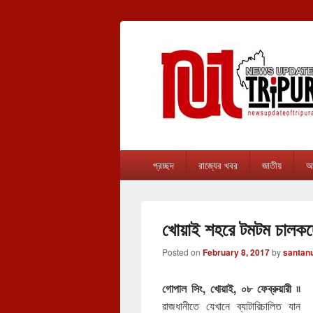
newsupdateof
The one & only exceptional Bengali Ver
Primary
প্রচ্ছদ
রাজ্যের খবর
জাতীয়
আন
menu
খোয়াই শহরে টমটম চালকদ
Posted on
February 8, 2017
by
santan
গোপাল সিং, খোয়াই, ০৮ ফেব্রুয়ারী ৷৷
রাজধানীতে যেখানে ব্যাটারিচালিত যান