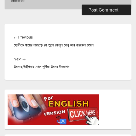
I comment.
Post
navigation
Previous
←
Previous
হোলিতে গায়ের নাছোড় রঙ তুলে ফেলুন লেবু আর নারকেল তেলে
post:
Next
Next
→
উৎসাহ-উদ্দীপনায় দোল পূর্ণিমা উৎসব উদযাপন
post:
Primary
Sidebar
Widget
Area