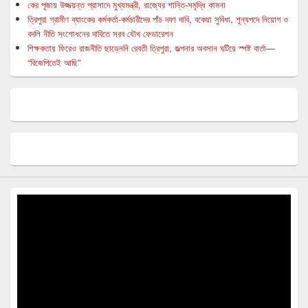
কের পূজায় উজ্জয়ন্ত প্রাসাদে মুখ্যমন্ত্রী, রাজ্যের শান্তি-সমৃদ্ধি কামনা
ত্রিপুরা গ্রামীণ ব্যাংকের কর্মকর্তা-কর্মচারীদের পাঁচ দফা দাবি, বকেয়া সুবিধা, শূন্যপদে নিয়োগ ও
বদলি নীতি সংশোধনের দাবিতে সরব যৌথ ফেডারেশন
শিক্ষকতায় ফিরেও রাজনীতি ছাড়েননি রেবতী ত্রিপুরা, জল্পনার অবসান ঘটিয়ে স্পষ্ট বার্তা—
“বিজেপিতেই আছি”
Video
Player