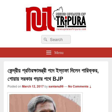
newsupdateoftripura.com
Search
The one & only exceptional Bengali Version online news & infotainment portal
Search
in Tripura.
for:
Menu
কেন্দ্রীয় প্রতিরক্ষামন্ত্রী পদে ইস্তফা দিলেন পারিক্কর,
গোয়ায় সরকার গড়ার পথে BJP
Posted on
March 12, 2017
by
santanu99
—
No Comments ↓