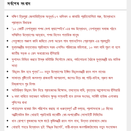
সর্বশেষ সংবাদ
দক্ষিণ ত্রিপুরা জেলাভিত্তিক অনূর্ধ্ব-১৭ ভলিবল ও কাবাডি প্রতিযোগিতা শুরু, উদ্বোধনে
প্রাক্তন বিধায়ক
‘১০ কোটি নেশামুক্ত শপথ মেগা ক্যাম্পেইন’-এর শুভ উদ্বোধন, নেশামুক্ত সমাজ গঠনে
সম্মিলিত উদ্যোগের আহ্বান, শপথ নিলেন শতাধিক মানুষ
লেফুঙ্গাতে পঞ্চাশ কানি জমিতে মেগা অয়েল পাম প্লানটেশন প্রোগ্রাম এর প্রস্তুতি
মুখ্যমন্ত্রীর মন্তব্যের প্রতিবাদে সরব এসপিও পরিবারের মহিলারা, ১০ দফা দাবি পূরণ না হলে
জাতীয় সড়ক ও রেল অবরোধের হুঁশিয়ারি
সুশাসন নিশ্চিত করতে টাস্ক মনিটরিং সিস্টেমে জোর, পর্যালোচনা বৈঠকে মুখ্যমন্ত্রী ডাঃ মানিক
সাহা
‘বিদ্যুৎ বিল হবে শূন্য!’— নতুন উদ্যোগের ইঙ্গিত বিদ্যুৎমন্ত্রী রতন লাল নাথের
সামান্য বৃষ্টিতেই জলমগ্ন রাজধানী আগরতলা, জলের নিচে বহু গাড়ি-বাইক, দ্রুত জল
নিষ্কাশনে পুর নিগম
অতিরিক্ত বিদ্যুৎ বিল নিয়ে গ্রাহকদের বিক্ষোভ, তদন্তের দাবি, বৃহত্তর আন্দোলনের হুঁশিয়ারি
৯ দফা দাবিতে মহাকরণ অভিযান ক্ষুদ্র পণ্যবাহী যান চালক সংঘের, সার্কিট হাউজ এলাকায়
পুলিশের বাধা
পাহাড়সম বকেয়া বিল পরিশোধ করছে না গুরুত্বপূর্ণ ৬টি দপ্তর, প্রশাসনকে ১৫ দিনের
আল্টিমেটাম দিল খোয়াই প্রাইমারি মার্কেটিং কো-অপারেটিভ সোসাইটি লিমিটেড
ধান রোপণে কৃষকদের সঙ্গে মাঠে কৃষিমন্ত্রী রতন লাল নাথ, উন্নত চাষাবাদে জোর
খোয়াই শহরে উদ্বোধন দুই ‘পিঙ্ক টয়লেট’, নারী-বান্ধব জনপরিকাঠামোয় নতুন সংযোজন