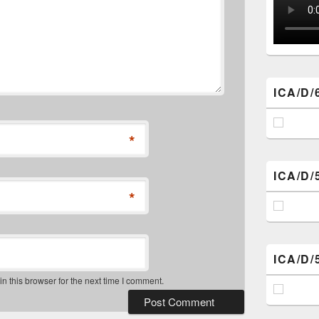
ICA/D/
*
ICA/D/
*
ICA/D/
 this browser for the next time I comment.