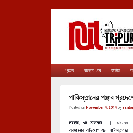
newsupdateof
The one & only exceptional Bengali Ver
Primary
প্রচ্ছদ
রাজ্যের খবর
জাতীয়
আন
menu
পাকিস্তানের পঞ্জাব প্রদেশে
Posted on
November 4, 2014
by
santa
লাহোর, ০৪ নভেম্বর ।।
কোরানের
অবমাননার অভিযোগ এনে পাকিস্তানের