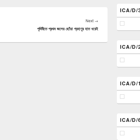
ICA/D/
Next
Next
→
পৃথিবীতে প্রথম জলের ছোঁয়া গ্রহাণুর হাত ধরেই
post:
ICA/D/
ICA/D/
ICA/D/