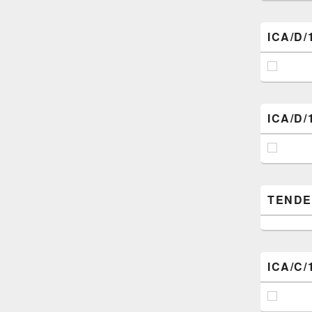
ICA/D/
ICA/D/
TENDER (
ICA/C/