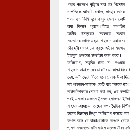
পঞ্জাব প্রদেশে পুড়িয়ে মারা হল খ্রিস্টান
দম্পতিকে ঘটনাটি ঘটেছে লাহোর থেকে
প্রায় ৫০ কিমি দূরে কাসুর জেলার কো
ট
রাধা কিসান গ্রামে।নিহত দম্পতির
আত্মীয় ইমানুয়েল সরফরাজ সংবাদ
সংস্থাকে জানিয়েছেন, শাহজাদ ম্যাসি ও
তাঁর স্ত্রী সামাহ চক গ্রামে জনৈক মহম্মদ
ইউসুফ গুজ্জরের ইটভাটায় কাজ করত।
অভিযোগ, মজুরির টাকা না দেওয়ায়
শাহজাদ-সামা তাদের চারটি বাচ্চাকাচ্চা ন
দেয়, ভাটা ছেড়ে দিতে হলে ৫ লক্ষ টাকা 
সহ শাহজাদ-সামাকে একটি ঘরে আটকে রাখে
লাউডস্পিকারে ঘোষণা করা হয়, ওই দম্পতি ক
পরই এলাকার একদল উন্মত্ত লোকজন ইটভাট
শাহজাদ-সামাকে।তাদের ওপর দৈহিক নিপীড়ন
তাদের বিরুদ্ধে মিথ্যা অভিযোগ করেছে 
কপাল ভাল যে বাচ্চাগুলোকে আগুনে ফেলে
পুলিশ সময়মতো ঘটনাস্থলে এলেও নীরব দর্