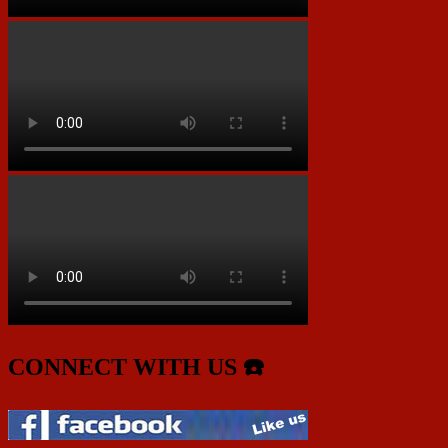
CONNECT WITH US ☎️