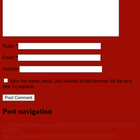
Name
*
Email
*
Website
Save my name, email, and website in this browser for the next
time I comment.
Post navigation
←
Previous
Previous post:
পাকিস্তানের পঞ্জাব প্রদেশে পুড়িয়ে মারা হল খ্রিস্টান
দম্পতিকে
Next
→
Next post:
ওডি়শায় চিটফান্ড কেলেঙ্কারিতে গ্রেফতার সাংসদ