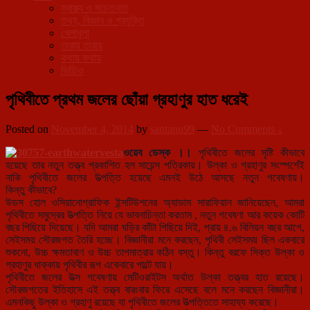
স্বাস্থ্য ও সচেতনতা
তথ্য, বিজ্ঞান ও প্রযুক্তি
খেলাধূলা
তারায় তারায়
কথায় কথায়
ভিডিও
পৃথিবীতে প্রথম জলের ছোঁয়া গ্রহাণুর হাত ধরেই
Posted on
November 4, 2014
by
santanu99
—
No Comments ↓
ওয়েব ডেস্ক ।।
পৃথিবীতে জলের সৃষ্টি কীভাবে
হয়েছে তার নতুন তত্ত্ব প্রকাশিত হল সায়েন্স পত্রিকায়। উল্কা ও গ্রহাণুর সংস্পর্শেই
নাকি পৃথিবীতে জলের উত্পত্তি হয়েছে এমনই উঠে আসছে নতুন গবেষণায়।
কিন্তু
কীভাবে?
উডস হোল ওসিয়ানোগ্রাফিক ইন্সটিউশনের অ্যাডাম সারাফিয়ান জানিয়েছেন, আমরা
পৃথিবীতে সমুদ্রের উত্পত্তি নিয়ে যে ভাবনাচিন্তা করতাম , নতুন গবেষণা আর কয়েক কোটি
বছর পিছিয়ে দিয়েছে। যদি আমরা ঘড়ির কাঁটা পিছিয়ে দিই, প্রায় ৪.৬ বিলিয়ন বছর আগে,
সেইসময় সৌরজগত তৈরি হচ্ছে। বিজ্ঞানীরা মনে করছেন, পৃথিবী সেইসময় ছিল একবারে
শুকনো, উচ্চ ক্ষমতাবাণ ও উচ্চ তাপমাত্রার কঠিন বস্তু। কিন্তু বরফে সিক্ত উল্কা ও
গ্রহাণুর ধাক্কায় পৃথিবীর রূপ একেবারে পাল্টে যায়।
পৃথিবীতে জলের উত্স গবেষণায় মেটিওরাইটস অর্থাত উল্কা তত্ত্বর হাত রয়েছে।
সৌরজগতের ইতিহাসে এই তত্ত্ব বারংবার ফিরে এসেছে বলে মনে করছেন বিজ্ঞানীরা।
এমনকিছু উল্কা ও গ্রহাণু রয়েছে যা পৃথিবীতে জলের উত্পত্তিতে সাহায্য করেছে।