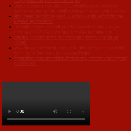
পর্যন্ত ব্যবহার করছে জেলা হাসপাতাল কর্তৃপক্ষ
‘সনাতন ধর্মের অপমানে চুপ থাকব না’ – সিপিআই(এম) রাজ্য সম্পাদকের
কুরুচিকর মন্তব্যের প্রতিবাদে খোয়াইয়ে বিশ্ব হিন্দু পরিষদের বিক্ষোভে তোলপাড়
দক্ষিণ ত্রিপুরা জেলাভিত্তিক অনূর্ধ্ব-১৭ ভলিবল ও কাবাডি প্রতিযোগিতা শুরু,
উদ্বোধনে প্রাক্তন বিধায়ক
‘১০ কোটি নেশামুক্ত শপথ মেগা ক্যাম্পেইন’-এর শুভ উদ্বোধন, নেশামুক্ত
সমাজ গঠনে সম্মিলিত উদ্যোগের আহ্বান, শপথ নিলেন শতাধিক মানুষ
লেফুঙ্গাতে পঞ্চাশ কানি জমিতে মেগা অয়েল পাম প্লানটেশন প্রোগ্রাম এর
প্রস্তুতি
মুখ্যমন্ত্রীর মন্তব্যের প্রতিবাদে সরব এসপিও পরিবারের মহিলারা, ১০ দফা দাবি
পূরণ না হলে জাতীয় সড়ক ও রেল অবরোধের হুঁশিয়ারি
সুশাসন নিশ্চিত করতে টাস্ক মনিটরিং সিস্টেমে জোর, পর্যালোচনা বৈঠকে মুখ্যমন্ত্রী
ডাঃ মানিক সাহা