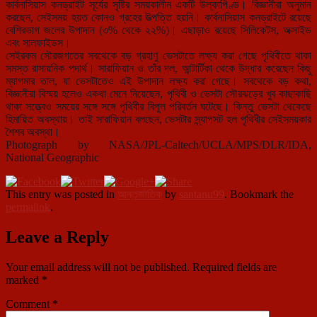
কার্বনাসিয়াস কনড্রাইট সূর্যের সৃষ্টির সময়কালীন একটি উল্কাপিণ্ড। বিজ্ঞানীরা অনুমান
করছেন, সেইসময় হয়ত কোনও গ্রহের উত্পত্তি হয়নি। কার্বনাসিয়াস কনড্রাইটে রয়েছে
বেশিরভাগ জলের উপাদান (৩% থেকে ২২%)। এছাড়াও রয়েছে সিলিকেটস, অক্সাইড
এবং সালফাইডস।
সেইরকম সৌরজগতের সবথেকে বড় গ্রহাণু ভেসটাতে লক্ষ্য করা গেছে পৃথিবীতে থাকা
সমস্ত রাসায়নিক পদার্থ। সারাফিয়ান ও তাঁর দল, আন্টার্টিকা থেকে উদ্ধার করেছেন কিছু
ম্যাগমার তাল, যা ভেসটাতেও এই উপাদান লক্ষ্য করা গেছে। সবথেকে বড় কথা,
বিজ্ঞানীরা বিস্ময় হলেও একথা মেনে নিয়েছেন, পৃথিবী ও ভেসটা সৌরঝড়ের খুব কাছাকাছি
থাকা সত্ত্বেও সময়ের সঙ্গে সঙ্গে পৃথিবীর বিপুল পরিবর্তন ঘটেছে। কিন্তু ভেসটা থেকেছে
হিমায়িত অবস্থায়। তাই সারাফিয়ান বলছেন, ভেসটার স্ন্যাপসট হল পৃথিবীর সেইসময়কার
শৈশব অবস্থা।
Photograph by NASA/JPL-Caltech/UCLA/MPS/DLR/IDA,
National Geographic
This entry was posted in
আন্তর্জাতিক
by
santanu99
. Bookmark the
permalink
.
Leave a Reply
Your email address will not be published.
Required fields are
marked
*
Comment
*