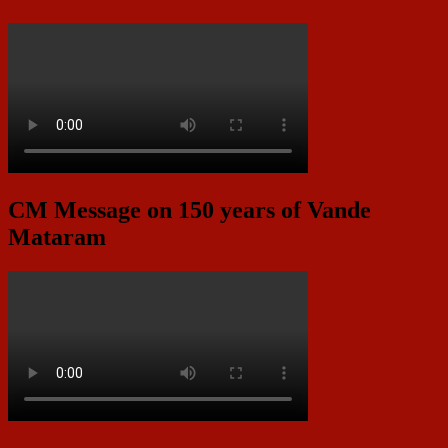
CM Message on 150 years of Vande
Mataram