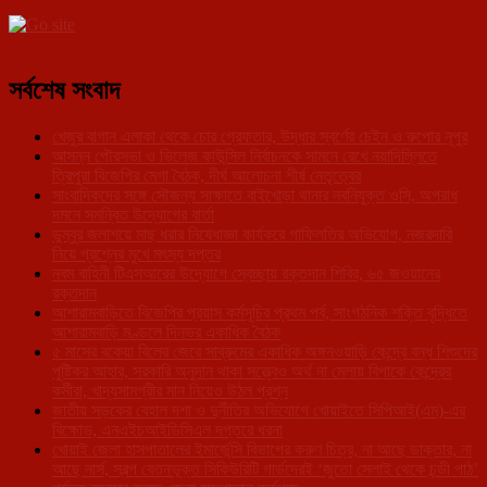
সর্বশেষ সংবাদ
খেজুর বাগান এলাকা থেকে চোর গ্রেফতার, উদ্ধার স্বর্ণের চেইন ও রুপোর নূপুর
আসন্ন পৌরসভা ও ভিলেজ কাউন্সিল নির্বাচনকে সামনে রেখে নয়াদিল্লিতে
ত্রিপুরা বিজেপির মেগা বৈঠক, দীর্ঘ আলোচনা শীর্ষ নেতৃত্বের
সাংবাদিকদের সঙ্গে সৌজন্য সাক্ষাতে বাইখোড়া থানার নবনিযুক্ত ওসি, অপরাধ
দমনে সমন্বিত উদ্যোগের বার্তা
ডুম্বুর জলাশয়ে মাছ ধরার নিষেধাজ্ঞা কার্যকরে গাফিলতির অভিযোগ, নজরদারি
নিয়ে প্রশ্নের মুখে মৎস্য দপ্তর
নবম বাহিনী টিএসআরের উদ্যোগে স্বেচ্ছায় রক্তদান শিবির, ৬৫ জওয়ানের
রক্তদান
আশারামবাড়িতে বিজেপির প্রয়াস কর্মসূচির প্রথম পর্ব, সাংগঠনিক শক্তি বৃদ্ধিতে
আশারামবাড়ি মণ্ডলে দিনভর একাধিক বৈঠক
৫ মাসের বকেয়া বিলের জেরে সাব্রুমের একাধিক অঙ্গনওয়াড়ি কেন্দ্রে বন্ধ শিশুদের
পুষ্টিকর আহার, সরকারি অনুদান থাকা সত্ত্বেও অর্থ না মেলায় বিপাকে কেন্দ্রের
কর্মীরা, খাদ্যসামগ্রীর মান নিয়েও উঠল প্রশ্ন
জাতীয় সড়কের বেহাল দশা ও দুর্নীতির অভিযোগে খোয়াইতে সিপিআই(এম)-এর
বিক্ষোভ, এনএইচআইডিসিএল দপ্তরে ধরনা
খোয়াই জেলা হাসপাতালের ইমার্জেন্সি বিভাগের করুণ চিত্র, না আছে ডাক্তার, না
আছে নার্স, স্বল্প বেতনভূক্ত সিকিউরিটি গার্ডদেরই ‘জুতো সেলাই থেকে চন্ডী পাঠ’