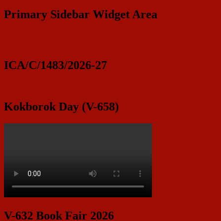
Primary Sidebar Widget Area
ICA/C/1483/2026-27
Kokborok Day (V-658)
V-632 Book Fair 2026