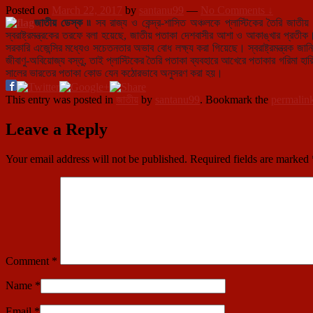
Posted on
March 22, 2017
by
santanu99
—
No Comments ↓
জাতীয় ডেস্ক ৷৷
সব রাজ্য ও কেন্দ্র-শাসিত অঞ্চলকে প্লাস্টিকের তৈরি জাতীয় 
স্বরাষ্ট্রমন্ত্রকের তরফে বলা হয়েছে, জাতীয় পতাকা দেশবাসীর আশা ও আকাঙ্খার প্রত
সরকারি এজেন্সির মধ্যেও সচেতনতার অভাব বোধ লক্ষ্য করা গিয়েছে। স্বরাষ্ট্রমন্ত্রক জানি
জীবাণু-অবিয়োজ্য বস্তু, তাই প্লাস্টিকের তৈরি পতাকা ব্যবহারে আখেরে পতাকার গরিমা হার
সালের ভারতের পতাকা কোড যেন কঠোরভাবে অনুসরণ করা হয়।
This entry was posted in
জাতীয়
by
santanu99
. Bookmark the
permalin
Leave a Reply
Your email address will not be published.
Required fields are marked
Comment
*
Name
*
Email
*