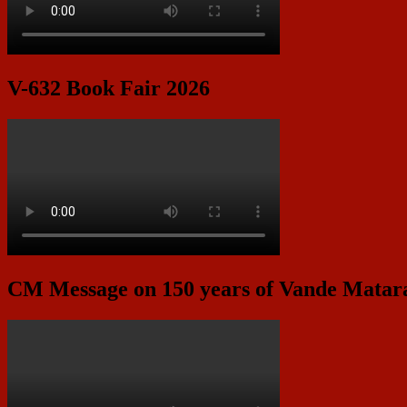
V-632 Book Fair 2026
CM Message on 150 years of Vande Mata