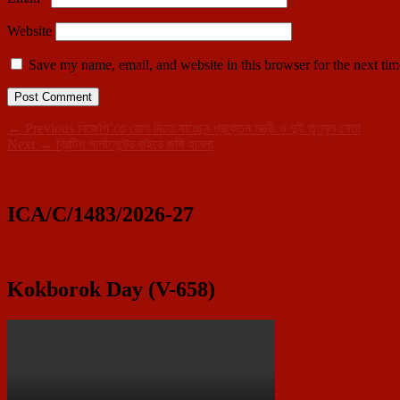
Website
Save my name, email, and website in this browser for the next ti
Post
Previous
←
Previous
বিজেপি’তে যোগ দিতে যাচ্ছেন প্রাক্তন মন্ত্রী ও দুই তৃণমূল নেতা
Next
post:
Next
→
ব্রিটিশ পার্লামেন্টের বাইরে জঙ্গি হামলা
navigation
Primary
post:
Sidebar
Widget
ICA/C/1483/2026-27
Area
Kokborok Day (V-658)