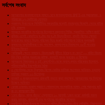
সর্বশেষ সংবাদ
আগরতলার জনসমাবেশকে সামনে রেখে জগবন্ধুপাড়ায় IPFT-এর প্রচারসভা, ৭
পরিবারের ১৭ ভোটারের যোগদান
প্রকাশ্য দিবালোকে সিসিটিভির নজরদারির মধ্যেই গন্ডাছড়ায় বিজেপি নেতার বাইক
চুরি, চাঞ্চল্য
সাব্রুমে সাংবাদিক সংগঠনের উদ্যোগে রক্তদান শিবির, প্রকাশিত ‘দক্ষিণ বার্তা’
রবিবার এলেই খোয়াইয়ে ঘণ্টার পর ঘণ্টা বিদ্যুৎহীনতা, বাড়তি বিলেও ক্ষোভ!
জনরোষের আবহে বিদ্যুৎ পরিষেবা নিয়ে জরুরি পর্যালোচনা বৈঠকে মুখ্যমন্ত্রী
কৃষকদের আধুনিকীকরণে বড় পদক্ষেপ, কল্যাণপুরে বিনামূল্যে ৩৮টি পাওয়ার
উইডার বিতরণ
‘কৃষিমন্ত্রী ক্ষেতে নামছেন, বিদ্যুৎমন্ত্রী খুঁটিতে উঠছেন না কেন?’— বর্ধিত বিদ্যুৎ
বিল নিয়ে মানিক সরকারের কটাক্ষ, মনুঘাটে সড়ক অবরোধ ও বিক্ষোভ
আগরতলা বিমানবন্দর ও দুই রেলস্টেশন থেকে অ্যাপ-ক্যাব পরিষেবার উদ্যোগ,
পরিবহনমন্ত্রীর উচ্চপর্যায়ের বৈঠক
৫ সেপ্টেম্বর থেকে ত্রিপুরায় বিশেষ ভোটার তালিকা সংশোধন অভিযান, চূড়ান্ত
তালিকা প্রকাশ ২৩ ডিসেম্বর
যানজট ও জবরদখলমুক্ত রাজধানী গড়তে কড়া পদক্ষেপ, আগরতলায় পুর নিগমের
উচ্ছেদ অভিযান
রেনুকা চাকমার অকাল প্রয়াণে শোকস্তব্ধ সাংস্কৃতিক অঙ্গন, শেষ শ্রদ্ধায় জুনি
রং ঢং কালচারাল টিম
‘দেশ বাঁচাও, মানুষ বাঁচাও’ স্লোগানে ১০ আগস্ট ‘জেল ভরো’ কর্মসূচি সফল
করার আহ্বান, বামপন্থী চার সংগঠনের সাংবাদিক সম্মেলন
স্বাধীনতা দিবস উপলক্ষে সিমান্তে পুলিশ-বিএসএফের যৌথ পেট্রলিং, নিরাপত্তা