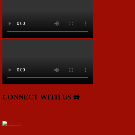
CONNECT WITH US ☎️