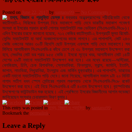
Posted on
June 22, 2017
by
santanu99
—
No Comments ↓
তথ্য, বিজ্ঞান ও প্রযুক্তি ডেস্ক ৷৷
শুক্রবার অন্ধ্রপ্রদেশের শ্রীহরিকোটা থেকে
কার্টোস্যাট-২ সিরিজের উপগ্রহ নিয়ে মহাকাশে পাড়ি দেবে ভারতীয় মহাকাশ গবেষণা
সংস্থা বা ইসরোর প্রধান রকেট পোলার স্যাটেলাইট লঞ্চ ভেহিকল (পিএসএলভি-সি৩৮)।
এদিন ইসরোর তরফে জানানো হয়েছে, ৭১২ কেজির কার্টোস্যাট-২ উপগ্রহটি মূলত রিমোট-
সেন্সিং স্যাটেলাইট যা আর্থ অবজাপভেশনের কাজে লাগবে। এর পাশাপাশি, মোট ২৪৩
কেজি ওজনের আরও ৩০টি বিদেশি ছোট উপগ্রহ একসঙ্গে পাড়ি দেবে মহাকাশে। সব
মিলিয়ে আগামীকাল পিএসএলভি-র কাঁধে চেপে যে ৩১ উপগ্রহ মহাকাশে উৎক্ষেপণ করা
হবে, সেগুলির মোট ভর প্রায় ৯৫৫ কেজি। ইসরো সূত্রে খবর, আগামীকাল মোট ১৪টি
দেশের ২৯টি ন্যানো স্যাটেলাইট উৎক্ষেপণ করা হবে। এর মধ্যে রয়েছে—অস্ট্রিয়া,
বেলজিয়াম, চিলি, চেক রিপাবলিক, স্লোভাকিয়া, ফিনল্যান্ড, ফ্রান্স, জার্মানি, ইতালি,
জাপান, লাতভিয়া, লিথুয়ানিয়া, ইংল্যান্ড এবং মার্কিন যুক্তরাষ্ট্র। এর পাশাপাশি, ভারতের
একটি ন্যানো স্যাটেলাইটও পাড়ি দেবে। জানা গিয়েছে, আগামীকাল সকাল ৯টা ২০ মিনিট
নাগাদ সতীশ ধবন স্পেস সেন্টারের প্রথম লঞ্চপ্যাড থেকে পিএসএলভি-সি৩৮ রকেট
উৎক্ষেপণ করা হবে। এই নিয়ে পিএসএলভি-র এটি ৪০তম উৎক্ষেপণ হবে। বৃহস্পতিবার
উৎক্ষেপণের কাউন্টডাউন শুরু হয়েছে। এই প্রেক্ষিতে ইসরোর বিজ্ঞানীদের আগাম শুভেচ্ছা
জানিয়েছেন সংস্থার চেয়ারম্যান কিরণ কুমার।
This entry was posted in
তথ্য, বিজ্ঞান ও প্রযুক্তি
by
santanu99
.
Bookmark the
permalink
.
Leave a Reply