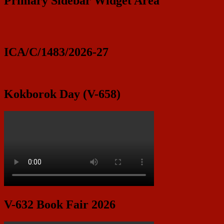
Primary Sidebar Widget Area
ICA/C/1483/2026-27
Kokborok Day (V-658)
V-632 Book Fair 2026