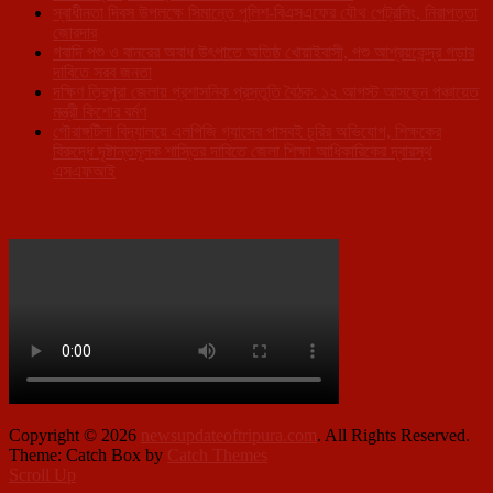
স্বাধীনতা দিবস উপলক্ষে সিমান্তে পুলিশ-বিএসএফের যৌথ পেট্রলিং, নিরাপত্তা
জোরদার
গবাদি পশু ও বানরের অবাধ উৎপাতে অতিষ্ঠ খোয়াইবাসী, পশু আশ্রয়কেন্দ্র গড়ার
দাবিতে সরব জনতা
দক্ষিণ ত্রিপুরা জেলায় প্রশাসনিক প্রস্তুতি বৈঠক: ১২ আগস্ট আসছেন পঞ্চায়েত
মন্ত্রী কিশোর বর্মণ
গৌরাঙ্গটিলা বিদ্যালয়ে এলপিজি গ্যাসের পাসবই চুরির অভিযোগ, শিক্ষকের
বিরুদ্ধে দৃষ্টান্তমূলক শাস্তির দাবিতে জেলা শিক্ষা আধিকারিকের দ্বারস্থ
এসএফআই
Copyright © 2026
newsupdateoftripura.com
. All Rights Reserved.
Theme: Catch Box by
Catch Themes
Scroll Up