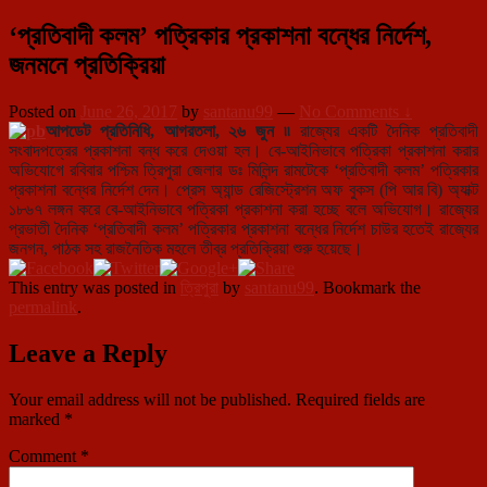
‘প্রতিবাদী কলম’ পত্রিকার প্রকাশনা বন্ধের নির্দেশ,
জনমনে প্রতিক্রিয়া
Posted on
June 26, 2017
by
santanu99
—
No Comments ↓
আপডেট প্রতিনিধি, আগরতলা, ২৬ জুন ৷৷
রাজ্যের একটি দৈনিক প্রতিবাদী
সংবাদপত্রের প্রকাশনা বন্ধ করে দেওয়া হল। বে-আইনিভাবে পত্রিকা প্রকাশনা করার
অভিযোগে রবিবার পশ্চিম ত্রিপুরা জেলার ডঃ মিলিন্দ রামটেকে ‘প্রতিবাদী কলম’ পত্রিকার
প্রকাশনা বন্ধের নির্দেশ দেন। প্রেস অ্যান্ড রেজিস্ট্রেশন অফ বুকস (পি আর বি) অ্যাক্ট
১৮৬৭ লঙ্গন করে বে-আইনিভাবে পত্রিকা প্রকাশনা করা হচ্ছে বলে অভিযোগ। রাজ্যের
প্রভাতী দৈনিক ‘প্রতিবাদী কলম’ পত্রিকার প্রকাশনা বন্ধের নির্দেশ চাউর হতেই রাজ্যের
জনগন, পাঠক সহ রাজনৈতিক মহলে তীব্র প্রতিক্রিয়া শুরু হয়েছে।
This entry was posted in
ত্রিপুরা
by
santanu99
. Bookmark the
permalink
.
Leave a Reply
Your email address will not be published.
Required fields are
marked
*
Comment
*