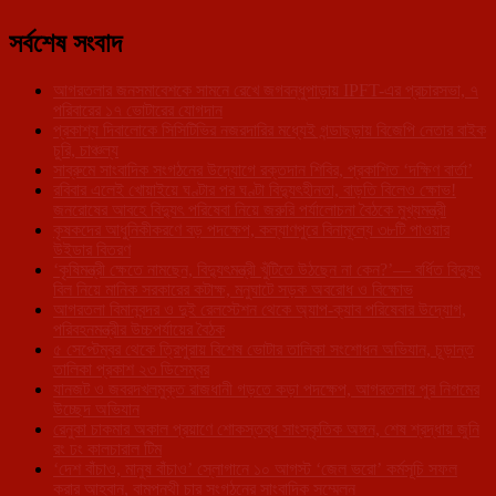
সর্বশেষ সংবাদ
আগরতলার জনসমাবেশকে সামনে রেখে জগবন্ধুপাড়ায় IPFT-এর প্রচারসভা, ৭
পরিবারের ১৭ ভোটারের যোগদান
প্রকাশ্য দিবালোকে সিসিটিভির নজরদারির মধ্যেই গন্ডাছড়ায় বিজেপি নেতার বাইক
চুরি, চাঞ্চল্য
সাব্রুমে সাংবাদিক সংগঠনের উদ্যোগে রক্তদান শিবির, প্রকাশিত ‘দক্ষিণ বার্তা’
রবিবার এলেই খোয়াইয়ে ঘণ্টার পর ঘণ্টা বিদ্যুৎহীনতা, বাড়তি বিলেও ক্ষোভ!
জনরোষের আবহে বিদ্যুৎ পরিষেবা নিয়ে জরুরি পর্যালোচনা বৈঠকে মুখ্যমন্ত্রী
কৃষকদের আধুনিকীকরণে বড় পদক্ষেপ, কল্যাণপুরে বিনামূল্যে ৩৮টি পাওয়ার
উইডার বিতরণ
‘কৃষিমন্ত্রী ক্ষেতে নামছেন, বিদ্যুৎমন্ত্রী খুঁটিতে উঠছেন না কেন?’— বর্ধিত বিদ্যুৎ
বিল নিয়ে মানিক সরকারের কটাক্ষ, মনুঘাটে সড়ক অবরোধ ও বিক্ষোভ
আগরতলা বিমানবন্দর ও দুই রেলস্টেশন থেকে অ্যাপ-ক্যাব পরিষেবার উদ্যোগ,
পরিবহনমন্ত্রীর উচ্চপর্যায়ের বৈঠক
৫ সেপ্টেম্বর থেকে ত্রিপুরায় বিশেষ ভোটার তালিকা সংশোধন অভিযান, চূড়ান্ত
তালিকা প্রকাশ ২৩ ডিসেম্বর
যানজট ও জবরদখলমুক্ত রাজধানী গড়তে কড়া পদক্ষেপ, আগরতলায় পুর নিগমের
উচ্ছেদ অভিযান
রেনুকা চাকমার অকাল প্রয়াণে শোকস্তব্ধ সাংস্কৃতিক অঙ্গন, শেষ শ্রদ্ধায় জুনি
রং ঢং কালচারাল টিম
‘দেশ বাঁচাও, মানুষ বাঁচাও’ স্লোগানে ১০ আগস্ট ‘জেল ভরো’ কর্মসূচি সফল
করার আহ্বান, বামপন্থী চার সংগঠনের সাংবাদিক সম্মেলন