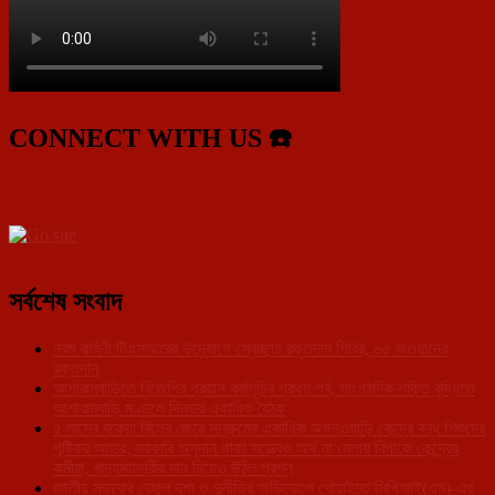
CONNECT WITH US ☎️
সর্বশেষ সংবাদ
নবম বাহিনী টিএসআরের উদ্যোগে স্বেচ্ছায় রক্তদান শিবির, ৬৫ জওয়ানের
রক্তদান
আশারামবাড়িতে বিজেপির প্রয়াস কর্মসূচির প্রথম পর্ব, সাংগঠনিক শক্তি বৃদ্ধিতে
আশারামবাড়ি মণ্ডলে দিনভর একাধিক বৈঠক
৫ মাসের বকেয়া বিলের জেরে সাব্রুমের একাধিক অঙ্গনওয়াড়ি কেন্দ্রে বন্ধ শিশুদের
পুষ্টিকর আহার, সরকারি অনুদান থাকা সত্ত্বেও অর্থ না মেলায় বিপাকে কেন্দ্রের
কর্মীরা, খাদ্যসামগ্রীর মান নিয়েও উঠল প্রশ্ন
জাতীয় সড়কের বেহাল দশা ও দুর্নীতির অভিযোগে খোয়াইতে সিপিআই(এম)-এর