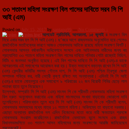
৩৩ শতাংশ মহিলা সংরক্ষণ বিল পাসের দাবিতে সরব সি পি
আই (এম)
Posted on
July 15, 2017
by
santanu99
—
No Comments ↓
আপডেট প্রতিনিধি, আগরতলা, ১৫ জুলাই ৷৷
সংরক্ষণ বিল
নিয়ে এবার সরব হল সি পি আই (এম)। ছ’বছর আগে রাজ্যসভায় অনুমোদিত হয়ে গেলেও
রাজনৈতিক মতানৈক্যের কারণে আজও লোকসভায় আটকে রয়েছে মহিলা সংরক্ষণ বিলটি।
লোকসভার আসন্ন বর্ষাকালীন অধিবেশনে সংসদে এবং আইনসভায় নারীদের জন্য বহু
প্রত্যাশিত ৩৩ শতাংশ মহিলা সংরক্ষণ বিল পাসের দাবিতে শনিবার গোটা রাজ্যেই মিছিল,
মিটিং ও জনসভা অনুষ্ঠিত হয়েছে। এই বিল পাশের দাবিতে সি পি আই (এম)-র ডাকে
আগরতলায় এই সমাবেশের আয়োজন করা হয়। উক্ত সমাবেশে বক্তব্য রাখেন সি পি আই
(এম) কেন্দ্রীয় কমিটির সদস্য গৌতম দাশ, সি পি আই (এম) পশ্চিম ত্রিপুরা জেলা
সম্পাদক পবিত্র কর, নারী নেত্রী কৃষ্ণা রক্ষিত সহ অন্যান্যরা। এদিনই সি পি আই
(এম)-র ডাকে মোহনপুরে এক সমাবেশে ৯ পরিবারের ২২ জন বিরোধী শিবির ছেড়ে লাল
পতাকা হাতে তুলে নিয়েছেন।
উল্লেখ্য, সম্প্রতি সি পি আই (এম) সাংসদ পি কে শ্রীমতী লোকসভায় মহিলা সংরক্ষণ
বিল দ্রুত অনুমোদন করানোর এবং মহিলা সাংসদদের সংখ্যা বাড়ানোর জোরালো দাবি
তুলেছিলেন। পরিসংখ্যান তুলে ধরে সি পি আই (এম) সাংসদ পি কে শ্রীমতী বলেন,
লোকসভার সদস্যদের মধ্যে মাত্র ১২ শতাংশ মহিলা। অবিলম্বে তা বাড়ানো দরকার।
এছাড়া অন্যান্য রাজনৈতিক দল এদিন নিজেদের মতো করে নারী ক্ষমতায়ন প্রসঙ্গে
লোকসভায় সওয়াল করেছিলেন। রাজনৈতিক ভেদাভেদ ভুলে সংসদে এবং রাজ্য
বিধানসভাগুলিতে ৩৩ শতাংশ আসন মহিলাদের জন্য সংরক্ষণের আরজি জানিয়েছেন
প্রত্যেকেই।