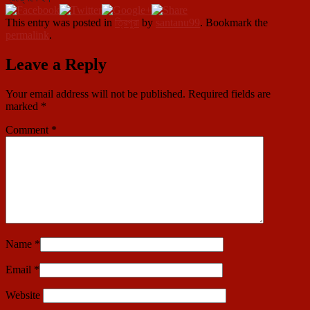
This entry was posted in
ত্রিপুরা
by
santanu99
. Bookmark the
permalink
.
Leave a Reply
Your email address will not be published.
Required fields are
marked
*
Comment
*
Name
*
Email
*
Website