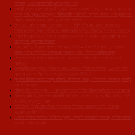
বিক্ষোভ, এনএইচআইডিসিএল দপ্তরে ধরনা
খোয়াই জেলা হাসপাতালের ইমার্জেন্সি বিভাগের করুণ চিত্র, না আছে ডাক্তার, না
আছে নার্স, স্বল্প বেতনভূক্ত সিকিউরিটি গার্ডদেরই ‘জুতো সেলাই থেকে চন্ডী পাঠ’
পর্যন্ত ব্যবহার করছে জেলা হাসপাতাল কর্তৃপক্ষ
‘সনাতন ধর্মের অপমানে চুপ থাকব না’ – সিপিআই(এম) রাজ্য সম্পাদকের
কুরুচিকর মন্তব্যের প্রতিবাদে খোয়াইয়ে বিশ্ব হিন্দু পরিষদের বিক্ষোভে তোলপাড়
দক্ষিণ ত্রিপুরা জেলাভিত্তিক অনূর্ধ্ব-১৭ ভলিবল ও কাবাডি প্রতিযোগিতা শুরু,
উদ্বোধনে প্রাক্তন বিধায়ক
‘১০ কোটি নেশামুক্ত শপথ মেগা ক্যাম্পেইন’-এর শুভ উদ্বোধন, নেশামুক্ত
সমাজ গঠনে সম্মিলিত উদ্যোগের আহ্বান, শপথ নিলেন শতাধিক মানুষ
লেফুঙ্গাতে পঞ্চাশ কানি জমিতে মেগা অয়েল পাম প্লানটেশন প্রোগ্রাম এর
প্রস্তুতি
মুখ্যমন্ত্রীর মন্তব্যের প্রতিবাদে সরব এসপিও পরিবারের মহিলারা, ১০ দফা দাবি
পূরণ না হলে জাতীয় সড়ক ও রেল অবরোধের হুঁশিয়ারি
সুশাসন নিশ্চিত করতে টাস্ক মনিটরিং সিস্টেমে জোর, পর্যালোচনা বৈঠকে মুখ্যমন্ত্রী
ডাঃ মানিক সাহা
‘বিদ্যুৎ বিল হবে শূন্য!’— নতুন উদ্যোগের ইঙ্গিত বিদ্যুৎমন্ত্রী রতন লাল নাথের
সামান্য বৃষ্টিতেই জলমগ্ন রাজধানী আগরতলা, জলের নিচে বহু গাড়ি-বাইক, দ্রুত
জল নিষ্কাশনে পুর নিগম
অতিরিক্ত বিদ্যুৎ বিল নিয়ে গ্রাহকদের বিক্ষোভ, তদন্তের দাবি, বৃহত্তর
আন্দোলনের হুঁশিয়ারি
৯ দফা দাবিতে মহাকরণ অভিযান ক্ষুদ্র পণ্যবাহী যান চালক সংঘের, সার্কিট হাউজ
এলাকায় পুলিশের বাধা