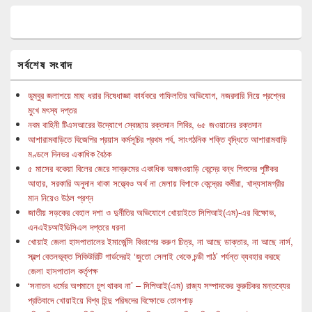
সর্বশেষ সংবাদ
ডুম্বুর জলাশয়ে মাছ ধরার নিষেধাজ্ঞা কার্যকরে গাফিলতির অভিযোগ, নজরদারি নিয়ে প্রশ্নের
মুখে মৎস্য দপ্তর
নবম বাহিনী টিএসআরের উদ্যোগে স্বেচ্ছায় রক্তদান শিবির, ৬৫ জওয়ানের রক্তদান
আশারামবাড়িতে বিজেপির প্রয়াস কর্মসূচির প্রথম পর্ব, সাংগঠনিক শক্তি বৃদ্ধিতে আশারামবাড়ি
মণ্ডলে দিনভর একাধিক বৈঠক
৫ মাসের বকেয়া বিলের জেরে সাব্রুমের একাধিক অঙ্গনওয়াড়ি কেন্দ্রে বন্ধ শিশুদের পুষ্টিকর
আহার, সরকারি অনুদান থাকা সত্ত্বেও অর্থ না মেলায় বিপাকে কেন্দ্রের কর্মীরা, খাদ্যসামগ্রীর
মান নিয়েও উঠল প্রশ্ন
জাতীয় সড়কের বেহাল দশা ও দুর্নীতির অভিযোগে খোয়াইতে সিপিআই(এম)-এর বিক্ষোভ,
এনএইচআইডিসিএল দপ্তরে ধরনা
খোয়াই জেলা হাসপাতালের ইমার্জেন্সি বিভাগের করুণ চিত্র, না আছে ডাক্তার, না আছে নার্স,
স্বল্প বেতনভূক্ত সিকিউরিটি গার্ডদেরই ‘জুতো সেলাই থেকে চন্ডী পাঠ’ পর্যন্ত ব্যবহার করছে
জেলা হাসপাতাল কর্তৃপক্ষ
‘সনাতন ধর্মের অপমানে চুপ থাকব না’ – সিপিআই(এম) রাজ্য সম্পাদকের কুরুচিকর মন্তব্যের
প্রতিবাদে খোয়াইয়ে বিশ্ব হিন্দু পরিষদের বিক্ষোভে তোলপাড়