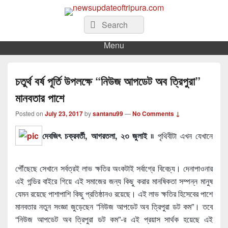
newsupdateoftripura.com
Search
The one & only exceptional Bengali Version online news & infotainment portal
Search
in Tripura.
for:
Menu
চতুর্থ বর্ষ পূর্তি উপলক্ষে “নিউজ আপডেট অব ত্রিপুরা”
মানবতার পাশে
Posted on
July 23, 2017
by
santanu99
—
No Comments ↓
দেবজিৎ চক্রবর্তী, আগরতলা, ২৩ জুলাই ৷৷
পৃথিবীটা এখন যেখানে
পৌঁছেছে সেখানে সর্বত্রই লাভ ক্ষতির অংকটাই সর্বাগ্রে বিবেচ্য। দেনাপাওনার
এই গন্ডির বাইরে গিয়ে এই সমাজের জন্য কিছু করার মানষিকতা সম্পন্ন মানুষ
যেমন রয়েছে পাশাপাশি কিছু প্রতিষ্ঠানও রয়েছে। এই লাভ ক্ষতির হিসেবের পাশে
মানবতার নতুন সংজ্ঞা জুড়েছেন “নিউজ আপডেট অব ত্রিপুরা ডট কম”। তবে
“নিউজ আপডেট অব ত্রিপুরা ডট কম”-র এই প্রয়াস সার্থক হয়েছে এই