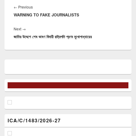
navigation
Previous
←
Previous
WARNING TO FAKE JOURNALISTS
post:
Next
Next
→
জাতির উদ্দেশে শেষ ভাষণ বিদায়ী রাষ্ট্রপতি প্রণব মুখোপাধ্যায়ের
post:
Primary
Sidebar
Widget
Area
ICA/C/1483/2026-27