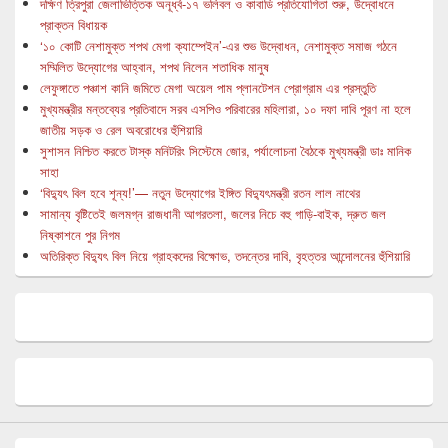
দক্ষিণ ত্রিপুরা জেলাভিত্তিক অনূর্ধ্ব-১৭ ভলিবল ও কাবাডি প্রতিযোগিতা শুরু, উদ্বোধনে
প্রাক্তন বিধায়ক
‘১০ কোটি নেশামুক্ত শপথ মেগা ক্যাম্পেইন’-এর শুভ উদ্বোধন, নেশামুক্ত সমাজ গঠনে
সম্মিলিত উদ্যোগের আহ্বান, শপথ নিলেন শতাধিক মানুষ
লেফুঙ্গাতে পঞ্চাশ কানি জমিতে মেগা অয়েল পাম প্লানটেশন প্রোগ্রাম এর প্রস্তুতি
মুখ্যমন্ত্রীর মন্তব্যের প্রতিবাদে সরব এসপিও পরিবারের মহিলারা, ১০ দফা দাবি পূরণ না হলে
জাতীয় সড়ক ও রেল অবরোধের হুঁশিয়ারি
সুশাসন নিশ্চিত করতে টাস্ক মনিটরিং সিস্টেমে জোর, পর্যালোচনা বৈঠকে মুখ্যমন্ত্রী ডাঃ মানিক
সাহা
‘বিদ্যুৎ বিল হবে শূন্য!’— নতুন উদ্যোগের ইঙ্গিত বিদ্যুৎমন্ত্রী রতন লাল নাথের
সামান্য বৃষ্টিতেই জলমগ্ন রাজধানী আগরতলা, জলের নিচে বহু গাড়ি-বাইক, দ্রুত জল
নিষ্কাশনে পুর নিগম
অতিরিক্ত বিদ্যুৎ বিল নিয়ে গ্রাহকদের বিক্ষোভ, তদন্তের দাবি, বৃহত্তর আন্দোলনের হুঁশিয়ারি