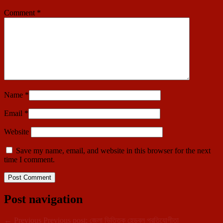
Comment
*
Name
*
Email
*
Website
Save my name, email, and website in this browser for the next
time I comment.
Post navigation
←
Previous
Previous post:
জেলা ভিত্তিক হেন্ডবল প্রতিযোগীতা