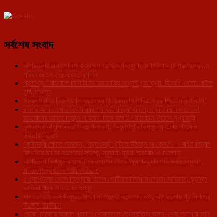
সর্বশেষ সংবাদ
আগরতলার জনসমাবেশকে সামনে রেখে জগবন্ধুপাড়ায় IPFT-এর প্রচারসভা, ৭
পরিবারের ১৭ ভোটারের যোগদান
প্রকাশ্য দিবালোকে সিসিটিভির নজরদারির মধ্যেই গন্ডাছড়ায় বিজেপি নেতার বাইক
চুরি, চাঞ্চল্য
সাব্রুমে সাংবাদিক সংগঠনের উদ্যোগে রক্তদান শিবির, প্রকাশিত ‘দক্ষিণ বার্তা’
রবিবার এলেই খোয়াইয়ে ঘণ্টার পর ঘণ্টা বিদ্যুৎহীনতা, বাড়তি বিলেও ক্ষোভ!
জনরোষের আবহে বিদ্যুৎ পরিষেবা নিয়ে জরুরি পর্যালোচনা বৈঠকে মুখ্যমন্ত্রী
কৃষকদের আধুনিকীকরণে বড় পদক্ষেপ, কল্যাণপুরে বিনামূল্যে ৩৮টি পাওয়ার
উইডার বিতরণ
‘কৃষিমন্ত্রী ক্ষেতে নামছেন, বিদ্যুৎমন্ত্রী খুঁটিতে উঠছেন না কেন?’— বর্ধিত বিদ্যুৎ
বিল নিয়ে মানিক সরকারের কটাক্ষ, মনুঘাটে সড়ক অবরোধ ও বিক্ষোভ
আগরতলা বিমানবন্দর ও দুই রেলস্টেশন থেকে অ্যাপ-ক্যাব পরিষেবার উদ্যোগ,
পরিবহনমন্ত্রীর উচ্চপর্যায়ের বৈঠক
৫ সেপ্টেম্বর থেকে ত্রিপুরায় বিশেষ ভোটার তালিকা সংশোধন অভিযান, চূড়ান্ত
তালিকা প্রকাশ ২৩ ডিসেম্বর
যানজট ও জবরদখলমুক্ত রাজধানী গড়তে কড়া পদক্ষেপ, আগরতলায় পুর নিগমের
উচ্ছেদ অভিযান
রেনুকা চাকমার অকাল প্রয়াণে শোকস্তব্ধ সাংস্কৃতিক অঙ্গন, শেষ শ্রদ্ধায় জুনি