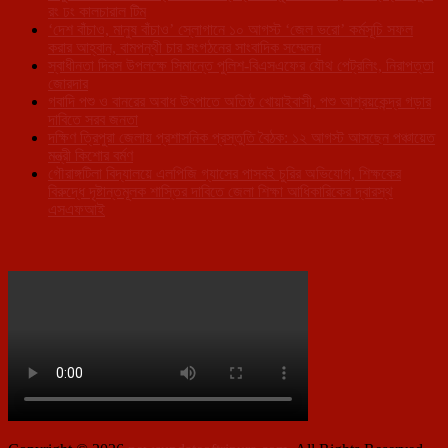
রং ঢং কালচারাল টিম
‘দেশ বাঁচাও, মানুষ বাঁচাও’ স্লোগানে ১০ আগস্ট ‘জেল ভরো’ কর্মসূচি সফল
করার আহ্বান, বামপন্থী চার সংগঠনের সাংবাদিক সম্মেলন
স্বাধীনতা দিবস উপলক্ষে সিমান্তে পুলিশ-বিএসএফের যৌথ পেট্রলিং, নিরাপত্তা
জোরদার
গবাদি পশু ও বানরের অবাধ উৎপাতে অতিষ্ঠ খোয়াইবাসী, পশু আশ্রয়কেন্দ্র গড়ার
দাবিতে সরব জনতা
দক্ষিণ ত্রিপুরা জেলায় প্রশাসনিক প্রস্তুতি বৈঠক: ১২ আগস্ট আসছেন পঞ্চায়েত
মন্ত্রী কিশোর বর্মণ
গৌরাঙ্গটিলা বিদ্যালয়ে এলপিজি গ্যাসের পাসবই চুরির অভিযোগ, শিক্ষকের
বিরুদ্ধে দৃষ্টান্তমূলক শাস্তির দাবিতে জেলা শিক্ষা আধিকারিকের দ্বারস্থ
এসএফআই