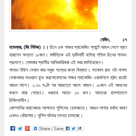
বেজিং, ১৭
নভেম্বর, (জি নিউজ) ।।
চিনে এক গাজর প্যাকেজিং প্লান্টে আগুন লেগে প্রাণ
হারালেন অন্তত ১৮জন। মর্মান্তিক এই দুর্ঘটনাটি ঘটেছে পশ্চিম চিনের শানডং
প্রদেশে। সোমবার স্থানীয়
আধিকারিকরা এই খবর জানিয়েছেন।
শানডং টাউন সেখান কার সবুজ শস্যের জন্য বিখ্যাত। গতকাল রাত ৭টা নাগাদ
সেখানকার লংগুয়ান ফুড করপোরেশনের গাজর প্যাকেজিং ওয়ার্কশপে হঠাৎ করেই
আগুন লাগে। ২.৩০ ঘণ্টা পর আয়ত্তে আসে আগুন। ১৮জন এই আগুনের
কবলে মারা গেছেন। গুরুতর আহত ১৩ জন। আহতরা হাসপাতালে
চিকিৎসাধীন।
কোম্পানির ম্যানেজার আপাতত পুলিসের হেফাজতে। আগুন লাগার যর্থাথ কারণ
এখনও ধোঁয়াশায়। পুলিস ঘটনার তদন্ত চালাচ্ছে।