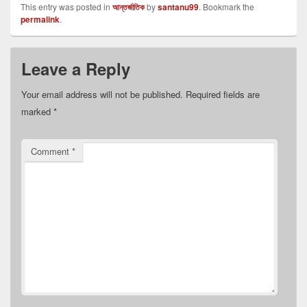
This entry was posted in
আন্তর্জাতিক
by
santanu99
. Bookmark the
permalink
.
Leave a Reply
Your email address will not be published.
Required fields are
marked
*
Comment
*