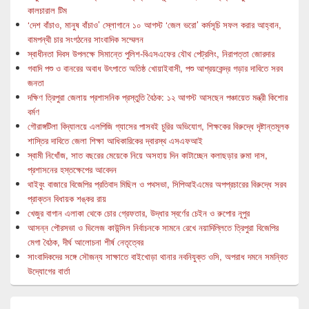
কালচারাল টিম
‘দেশ বাঁচাও, মানুষ বাঁচাও’ স্লোগানে ১০ আগস্ট ‘জেল ভরো’ কর্মসূচি সফল করার আহ্বান,
বামপন্থী চার সংগঠনের সাংবাদিক সম্মেলন
স্বাধীনতা দিবস উপলক্ষে সিমান্তে পুলিশ-বিএসএফের যৌথ পেট্রলিং, নিরাপত্তা জোরদার
গবাদি পশু ও বানরের অবাধ উৎপাতে অতিষ্ঠ খোয়াইবাসী, পশু আশ্রয়কেন্দ্র গড়ার দাবিতে সরব
জনতা
দক্ষিণ ত্রিপুরা জেলায় প্রশাসনিক প্রস্তুতি বৈঠক: ১২ আগস্ট আসছেন পঞ্চায়েত মন্ত্রী কিশোর
বর্মণ
গৌরাঙ্গটিলা বিদ্যালয়ে এলপিজি গ্যাসের পাসবই চুরির অভিযোগ, শিক্ষকের বিরুদ্ধে দৃষ্টান্তমূলক
শাস্তির দাবিতে জেলা শিক্ষা আধিকারিকের দ্বারস্থ এসএফআই
স্বামী নিখোঁজ, সাত বছরের মেয়েকে নিয়ে অসহায় দিন কাটাচ্ছেন কলাছড়ার রুমা দাস,
প্রশাসনের হস্তক্ষেপের আবেদন
থাইবুং বাজারে বিজেপির প্রতিবাদ মিছিল ও পথসভা, সিপিআইএমের অপপ্রচারের বিরুদ্ধে সরব
প্রাক্তন বিধায়ক শঙ্কর রায়
খেজুর বাগান এলাকা থেকে চোর গ্রেফতার, উদ্ধার স্বর্ণের চেইন ও রুপোর নূপুর
আসন্ন পৌরসভা ও ভিলেজ কাউন্সিল নির্বাচনকে সামনে রেখে নয়াদিল্লিতে ত্রিপুরা বিজেপির
মেগা বৈঠক, দীর্ঘ আলোচনা শীর্ষ নেতৃত্বের
সাংবাদিকদের সঙ্গে সৌজন্য সাক্ষাতে বাইখোড়া থানার নবনিযুক্ত ওসি, অপরাধ দমনে সমন্বিত
উদ্যোগের বার্তা