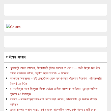
সর্বশেষ সংবাদ
‘কৃষিমন্ত্রী ক্ষেতে নামছেন, বিদ্যুৎমন্ত্রী খুঁটিতে উঠছেন না কেন?’— বর্ধিত বিদ্যুৎ বিল নিয়ে
মানিক সরকারের কটাক্ষ, মনুঘাটে সড়ক অবরোধ ও বিক্ষোভ
আগরতলা বিমানবন্দর ও দুই রেলস্টেশন থেকে অ্যাপ-ক্যাব পরিষেবার উদ্যোগ, পরিবহনমন্ত্রীর
উচ্চপর্যায়ের বৈঠক
৫ সেপ্টেম্বর থেকে ত্রিপুরায় বিশেষ ভোটার তালিকা সংশোধন অভিযান, চূড়ান্ত তালিকা
প্রকাশ ২৩ ডিসেম্বর
যানজট ও জবরদখলমুক্ত রাজধানী গড়তে কড়া পদক্ষেপ, আগরতলায় পুর নিগমের উচ্ছেদ
অভিযান
রেনুকা চাকমার অকাল প্রয়াণে শোকস্তব্ধ সাংস্কৃতিক অঙ্গন, শেষ শ্রদ্ধায় জুনি রং ঢং