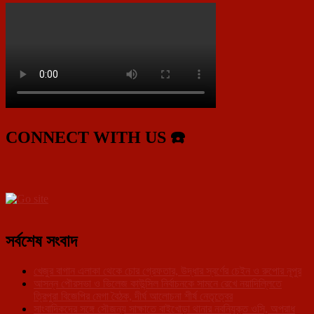
CONNECT WITH US ☎️
সর্বশেষ সংবাদ
খেজুর বাগান এলাকা থেকে চোর গ্রেফতার, উদ্ধার স্বর্ণের চেইন ও রুপোর নূপুর
আসন্ন পৌরসভা ও ভিলেজ কাউন্সিল নির্বাচনকে সামনে রেখে নয়াদিল্লিতে
ত্রিপুরা বিজেপির মেগা বৈঠক, দীর্ঘ আলোচনা শীর্ষ নেতৃত্বের
সাংবাদিকদের সঙ্গে সৌজন্য সাক্ষাতে বাইখোড়া থানার নবনিযুক্ত ওসি, অপরাধ