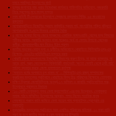
দমনে সমন্বিত উদ্যোগের বার্তা
ডুম্বুর জলাশয়ে মাছ ধরার নিষেধাজ্ঞা কার্যকরে গাফিলতির অভিযোগ, নজরদারি
নিয়ে প্রশ্নের মুখে মৎস্য দপ্তর
নবম বাহিনী টিএসআরের উদ্যোগে স্বেচ্ছায় রক্তদান শিবির, ৬৫ জওয়ানের
রক্তদান
আশারামবাড়িতে বিজেপির প্রয়াস কর্মসূচির প্রথম পর্ব, সাংগঠনিক শক্তি বৃদ্ধিতে
আশারামবাড়ি মণ্ডলে দিনভর একাধিক বৈঠক
৫ মাসের বকেয়া বিলের জেরে সাব্রুমের একাধিক অঙ্গনওয়াড়ি কেন্দ্রে বন্ধ শিশুদের
পুষ্টিকর আহার, সরকারি অনুদান থাকা সত্ত্বেও অর্থ না মেলায় বিপাকে কেন্দ্রের
কর্মীরা, খাদ্যসামগ্রীর মান নিয়েও উঠল প্রশ্ন
জাতীয় সড়কের বেহাল দশা ও দুর্নীতির অভিযোগে খোয়াইতে সিপিআই(এম)-এর
বিক্ষোভ, এনএইচআইডিসিএল দপ্তরে ধরনা
খোয়াই জেলা হাসপাতালের ইমার্জেন্সি বিভাগের করুণ চিত্র, না আছে ডাক্তার, না
আছে নার্স, স্বল্প বেতনভূক্ত সিকিউরিটি গার্ডদেরই ‘জুতো সেলাই থেকে চন্ডী পাঠ’
পর্যন্ত ব্যবহার করছে জেলা হাসপাতাল কর্তৃপক্ষ
‘সনাতন ধর্মের অপমানে চুপ থাকব না’ – সিপিআই(এম) রাজ্য সম্পাদকের
কুরুচিকর মন্তব্যের প্রতিবাদে খোয়াইয়ে বিশ্ব হিন্দু পরিষদের বিক্ষোভে তোলপাড়
দক্ষিণ ত্রিপুরা জেলাভিত্তিক অনূর্ধ্ব-১৭ ভলিবল ও কাবাডি প্রতিযোগিতা শুরু,
উদ্বোধনে প্রাক্তন বিধায়ক
‘১০ কোটি নেশামুক্ত শপথ মেগা ক্যাম্পেইন’-এর শুভ উদ্বোধন, নেশামুক্ত
সমাজ গঠনে সম্মিলিত উদ্যোগের আহ্বান, শপথ নিলেন শতাধিক মানুষ
লেফুঙ্গাতে পঞ্চাশ কানি জমিতে মেগা অয়েল পাম প্লানটেশন প্রোগ্রাম এর
প্রস্তুতি
মুখ্যমন্ত্রীর মন্তব্যের প্রতিবাদে সরব এসপিও পরিবারের মহিলারা, ১০ দফা দাবি
পূরণ না হলে জাতীয় সড়ক ও রেল অবরোধের হুঁশিয়ারি