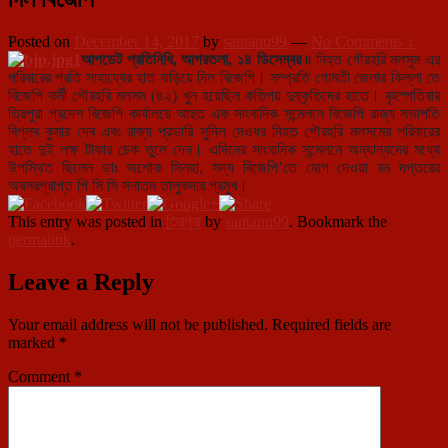
Posted on
December 14, 2017
by
santanu99
—
No Comments ↓
আপডেট প্রতিনিধি, আগরতলা, ১৪ ডিসেম্বর ৷৷
নিহত গৌরহরি মলসুম এর
পরিবারের প্রতি সাহায্যের হাত বাড়িয়ে দিল বিজেপি। সম্প্রতি গোমতী জেলার কিল্লা তে
বিজেপি কর্মী গৌরহরি মলসম (৪২) খুন হয়েছিল কতিপয় দুষ্কৃতিদের হাতে। বৃহস্পতিবার
ত্রিপুরা প্রদেশ বিজেপি কার্যালয়ে আহুত এক সাংবাদিক সন্মেলনে বিজেপি রাজ্য সভাপতি
বিপ্লব কুমার দেব এবং রাজ্য প্রভারি সুনিল দেওধর নিহত গৌরহরি মলসমের পরিবারের
হাতে দুই লক্ষ টাকার চেক তুলে দেন। এদিনের সাংবাদিক সন্মেলনে অন্যান্যদের মধ্যে
উপস্থিত ছিলেন ডাঃ অশোক সিনহা, সদ্য বিজেপি’তে যোগ দেওয়া বন দপ্তরের
অবসরপ্রাপ্ত পি সি সি সনাতন তালুকদার প্রমুখ।
This entry was posted in
ত্রিপুরা
by
santanu99
. Bookmark the
permalink
.
Leave a Reply
Your email address will not be published.
Required fields are
marked
*
Comment
*