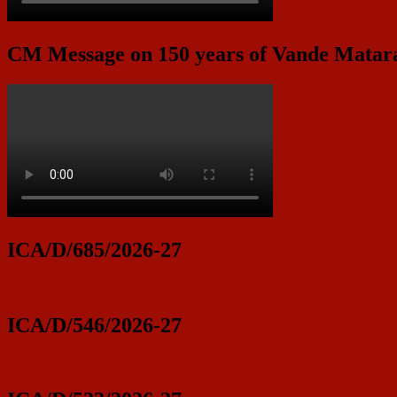
CM Message on 150 years of Vande Mata
ICA/D/685/2026-27
ICA/D/546/2026-27