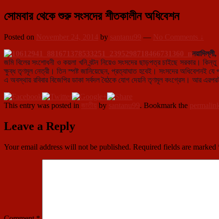
সোমবার থেকে শুরু সংসদের শীতকালীন অধিবেশন
Posted on
November 24, 2014
by
santanu99
—
No Comments ↓
নয়াদিল্লী
জমি বিলের সংশোধনী ও কয়লা খনি বন্টন নিয়েও সংসদের ছাড়পত্র চাই
ছে সরকার। কিন্তু র
ক্ষুব্ধ তৃণমূল নেত্রী। তিন স্পষ্ট জানিয়েছেন, প্রত্যাঘাত হবেই। সংসদের অধিবেশনই যে প্র
এ অবস্থায় রবিবার বিজেপির ডাকা সর্বদল বৈঠকে যোগ দেয়নি তৃণমূল কংগ্রেস। আর এরপরই কিছ
This entry was posted in
জাতীয়
by
santanu99
. Bookmark the
permalin
Leave a Reply
Your email address will not be published.
Required fields are marked
Comment
*