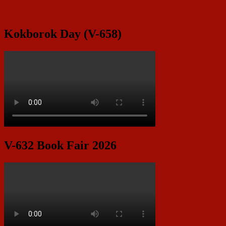
Kokborok Day (V-658)
V-632 Book Fair 2026