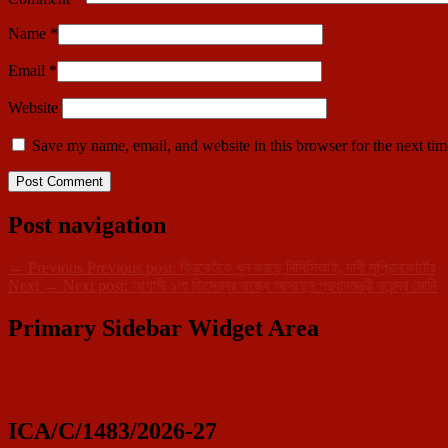
Name
*
Email
*
Website
Save my name, email, and website in this browser for the next ti
Post navigation
←
Previous
Previous post:
ক্রিকেটকে খুন করছে বিসিসিআই, দাবী সুপ্রিমকোর্টের
Next
→
Next post:
আগামী ১লা ডিসেম্বর রাজ্যে আসছেন প্রধানমন্ত্রী নরেন্দ্র মোদি
Primary Sidebar Widget Area
ICA/C/1483/2026-27