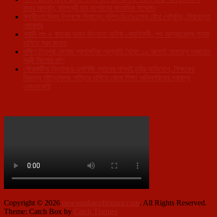
করার আহ্বান, বামপন্থী চার সংগঠনের সাংবাদিক সম্মেলন
স্বাধীনতা দিবস উপলক্ষে সিমান্তে পুলিশ-বিএসএফের যৌথ পেট্রলিং, নিরাপত্তা
জোরদার
গবাদি পশু ও বানরের অবাধ উৎপাতে অতিষ্ঠ খোয়াইবাসী, পশু আশ্রয়কেন্দ্র গড়ার
দাবিতে সরব জনতা
দক্ষিণ ত্রিপুরা জেলায় প্রশাসনিক প্রস্তুতি বৈঠক: ১২ আগস্ট আসছেন পঞ্চায়েত
মন্ত্রী কিশোর বর্মণ
গৌরাঙ্গটিলা বিদ্যালয়ে এলপিজি গ্যাসের পাসবই চুরির অভিযোগ, শিক্ষকের
বিরুদ্ধে দৃষ্টান্তমূলক শাস্তির দাবিতে জেলা শিক্ষা আধিকারিকের দ্বারস্থ
এসএফআই
Copyright © 2026
newsupdateoftripura.com
. All Rights Reserved.
Theme: Catch Box by
Catch Themes