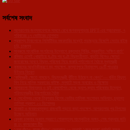
সর্বশেষ সংবাদ
আগরতলার জনসমাবেশকে সামনে রেখে জগবন্ধুপাড়ায় IPFT-এর প্রচারসভা, ৭
পরিবারের ১৭ ভোটারের যোগদান
প্রকাশ্য দিবালোকে সিসিটিভির নজরদারির মধ্যেই গন্ডাছড়ায় বিজেপি নেতার বাইক
চুরি, চাঞ্চল্য
সাব্রুমে সাংবাদিক সংগঠনের উদ্যোগে রক্তদান শিবির, প্রকাশিত ‘দক্ষিণ বার্তা’
রবিবার এলেই খোয়াইয়ে ঘণ্টার পর ঘণ্টা বিদ্যুৎহীনতা, বাড়তি বিলেও ক্ষোভ!
জনরোষের আবহে বিদ্যুৎ পরিষেবা নিয়ে জরুরি পর্যালোচনা বৈঠকে মুখ্যমন্ত্রী
কৃষকদের আধুনিকীকরণে বড় পদক্ষেপ, কল্যাণপুরে বিনামূল্যে ৩৮টি পাওয়ার
উইডার বিতরণ
‘কৃষিমন্ত্রী ক্ষেতে নামছেন, বিদ্যুৎমন্ত্রী খুঁটিতে উঠছেন না কেন?’— বর্ধিত বিদ্যুৎ
বিল নিয়ে মানিক সরকারের কটাক্ষ, মনুঘাটে সড়ক অবরোধ ও বিক্ষোভ
আগরতলা বিমানবন্দর ও দুই রেলস্টেশন থেকে অ্যাপ-ক্যাব পরিষেবার উদ্যোগ,
পরিবহনমন্ত্রীর উচ্চপর্যায়ের বৈঠক
৫ সেপ্টেম্বর থেকে ত্রিপুরায় বিশেষ ভোটার তালিকা সংশোধন অভিযান, চূড়ান্ত
তালিকা প্রকাশ ২৩ ডিসেম্বর
যানজট ও জবরদখলমুক্ত রাজধানী গড়তে কড়া পদক্ষেপ, আগরতলায় পুর নিগমের
উচ্ছেদ অভিযান
রেনুকা চাকমার অকাল প্রয়াণে শোকস্তব্ধ সাংস্কৃতিক অঙ্গন, শেষ শ্রদ্ধায় জুনি
রং ঢং কালচারাল টিম
‘দেশ বাঁচাও, মানুষ বাঁচাও’ স্লোগানে ১০ আগস্ট ‘জেল ভরো’ কর্মসূচি সফল