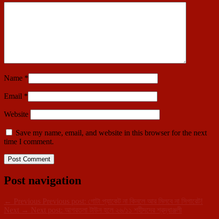
Name
*
Email
*
Website
Save my name, email, and website in this browser for the next
time I comment.
Post navigation
←
Previous
Previous post:
গোটা প্যাকেট না কিনলে আর মিলবে না সিগারেট!
Next
→
Next post:
আগরতলা টাউন হলে ২৬/১১ শহীদদের শ্রদ্ধাঞ্জলী