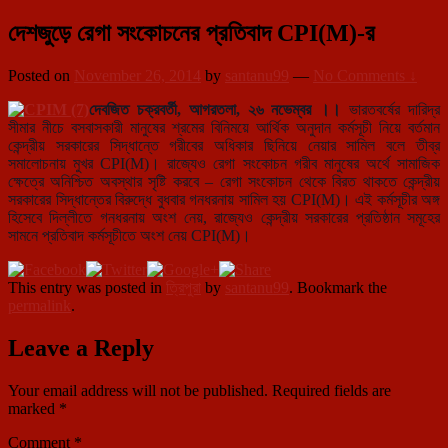
দেশজুড়ে রেগা সংকোচনের প্রতিবাদ CPI(M)-র
Posted on
November 26, 2014
by
santanu99
—
No Comments ↓
দেবজিত চক্রবর্তী, আগরতলা, ২৬ নভেম্বর ।।
ভারতবর্ষের দারিদ্র
সীমার নীচে বসবাসকারী মানুষের শ্রমের বিনিময়ে আর্থিক অনুদান কর্মসূচী নিয়ে বর্তমান
কেন্দ্রীয় সরকারের সিদ্ধান্তে গরীবের অধিকার ছিনিয়ে নেয়া
র সামিল বলে তীব্র
সমালোচনায় মুখর CPI(M)। রাজ্যেও রেগা সংকোচন গরীব মানুষের অর্থে সামাজিক
ক্ষেত্রে অনিশ্চিত অবস্থার সৃষ্টি করবে – রেগা সংকোচন থেকে বিরত থাকতে কেন্দ্রীয়
সরকারের সিদ্ধান্তের বিরুদ্ধে বুধবার গনধরনায় সামিল হয় CPI(M)। এই কর্মসূচীর অঙ্গ
হিসেবে দিল্লীতে গনধরনায় অংশ নেয়, রাজ্যেও কেন্দ্রীয় সরকারের প্রতিষ্ঠান সমূহের
সামনে প্রতিবাদ কর্মসূচীতে অংশ নেয় CPI(M)।
This entry was posted in
ত্রিপুরা
by
santanu99
. Bookmark the
permalink
.
Leave a Reply
Your email address will not be published.
Required fields are
marked
*
Comment
*