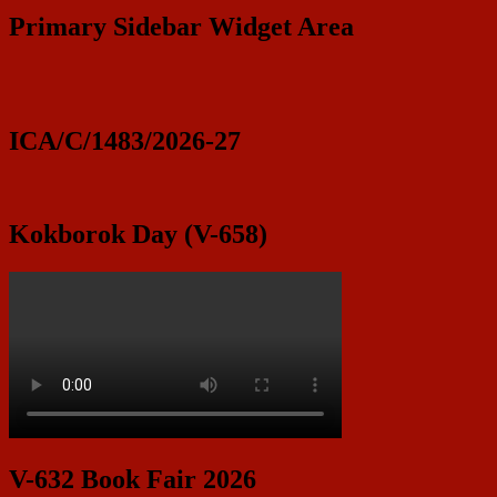
Primary Sidebar Widget Area
ICA/C/1483/2026-27
Kokborok Day (V-658)
V-632 Book Fair 2026