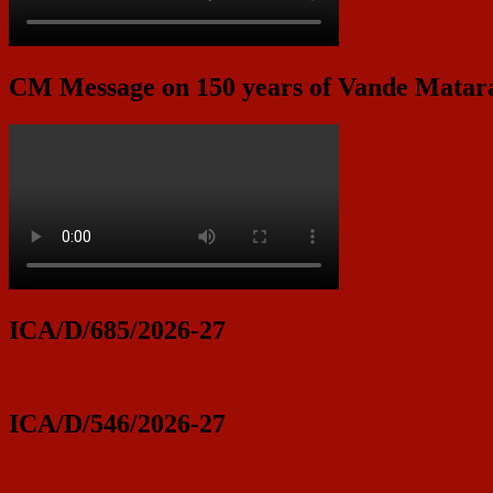
CM Message on 150 years of Vande Mata
ICA/D/685/2026-27
ICA/D/546/2026-27