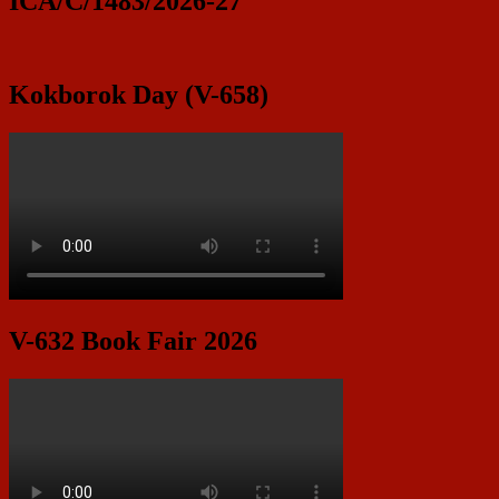
ICA/C/1483/2026-27
Kokborok Day (V-658)
V-632 Book Fair 2026