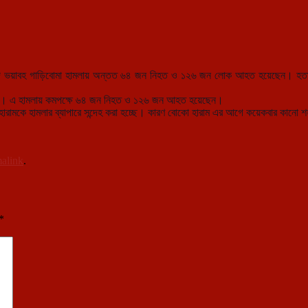
ে ভয়াবহ গাড়িবোমা হামলায় অন্তত ৬৪ জন নিহত ও ১২৬ জন লোক আহত হয়েছেন। হতাহতে
না গেছে। এ হামলায় কমপক্ষে ৬৪ জন নিহত ও ১২৬ জন আহত হয়েছেন।
হারামকে হামলার ব্যাপারে সন্দেহ করা হচ্ছে। কারণ বোকো হারাম এর আগে কয়েকবার কানো 
alink
.
*