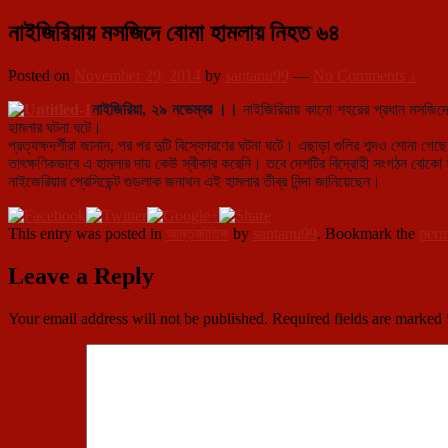
নাইজিরিয়ায় মসজিদে বোমা হামলায় নিহত ৬৪
Posted on
November 29, 2014
by
santanu99
—
No Comments ↓
নাইজিরিয়া, ২৯ নভেম্বর ।।
নাইজিরিয়ায় কানো শহরের প্রধান মসজিদ
হামলার ঘটনা ঘটে।
প্রত্যক্ষদর্শীরা জানান, পর পর দুটি বিস্ফোরণের ঘটনা ঘটে। এছাড়া ‍গুলির শব্দও শো
তাৎক্ষণিকভাবে এ হামলার দায় কেউ স্বীকার করেনি। তবে দেশটির বিদ্রোহী সংগঠন বোকো 
নাইজেরিয়ার প্রেসিডেন্ট গুডলাক জনাথন এই হামলার তীব্র নিন্দা জানিয়েছেন।
This entry was posted in
আন্তর্জাতিক
by
santanu99
. Bookmark the
perm
Leave a Reply
Your email address will not be published.
Required fields are marked