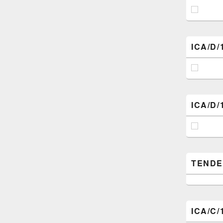
ICA/D/
ICA/D/
TENDER (
ICA/C/