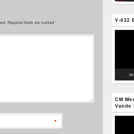
V-632 
hed.
Required fields are marked
*
Video
Player
00
CM Mes
Vande 
Video
*
Player