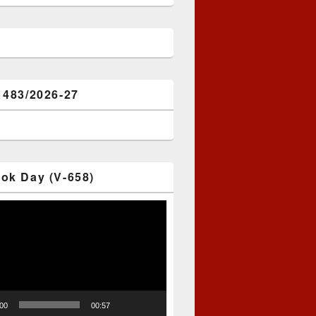
1483/2026-27
ok Day (V-658)
:00
00:57