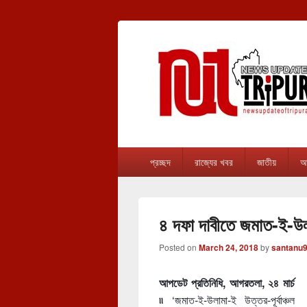
newsupdateof
The one & only exceptional Bengali Ver
Primary
প্রচ্ছদ
রাজ্যের খবর
জাতীয়
আন
menu
৪ দফা দাবীতে জমাত-ই-উল
Posted on
March 24, 2018
by
santanu
আপডেট প্রতিনিধি, আগরতলা, ২৪ মার্চ
৷৷
‘জমাত-ই-উলামা-ই উত্তর-পূর্বাঞ্চল