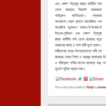
এবং বেঙ্গল’ ত্রিপুরা রাজ্য কমিটির পক্ষ
থেকে রাজ্যের বিজেপি সরকারকে
অভিনন্দন জানিয়েছে। শুক্রবার
আগরতলা প্রেস ক্লাবে আয়োজিত এক
সাংবাদিক সন্মেলনে ‘জমাত-ই-উলামা-ই
উত্তর-পূর্বাঞ্চল এবং বেঙ্গল’ ত্রিপুরা
রাজ্য কমিটির পক্ষ থেকে রাজ্যের নতুন
সরকারের কাছে ৪ দফা দাবী তুলে ধরেন।
দাবীগুলোর মধ্যে উল্লেখযোগ্য দাবী হল
রাজ্যের বেহাল শিক্ষা ও স্বাস্থ্য ব্যবস্থার
ও পরিশ্রুত পানীয় জলের ব্যবস্থা করা, দ
সুযোগ সুবিধা প্রহান করা।
This entry was posted in
ত্রিপুরা
by
santa