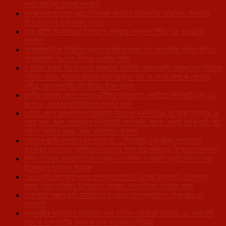
দমনে সমন্বিত উদ্যোগের বার্তা
ডুম্বুর জলাশয়ে মাছ ধরার নিষেধাজ্ঞা কার্যকরে গাফিলতির অভিযোগ, নজরদারি
নিয়ে প্রশ্নের মুখে মৎস্য দপ্তর
নবম বাহিনী টিএসআরের উদ্যোগে স্বেচ্ছায় রক্তদান শিবির, ৬৫ জওয়ানের
রক্তদান
আশারামবাড়িতে বিজেপির প্রয়াস কর্মসূচির প্রথম পর্ব, সাংগঠনিক শক্তি বৃদ্ধিতে
আশারামবাড়ি মণ্ডলে দিনভর একাধিক বৈঠক
৫ মাসের বকেয়া বিলের জেরে সাব্রুমের একাধিক অঙ্গনওয়াড়ি কেন্দ্রে বন্ধ শিশুদের
পুষ্টিকর আহার, সরকারি অনুদান থাকা সত্ত্বেও অর্থ না মেলায় বিপাকে কেন্দ্রের
কর্মীরা, খাদ্যসামগ্রীর মান নিয়েও উঠল প্রশ্ন
জাতীয় সড়কের বেহাল দশা ও দুর্নীতির অভিযোগে খোয়াইতে সিপিআই(এম)-এর
বিক্ষোভ, এনএইচআইডিসিএল দপ্তরে ধরনা
খোয়াই জেলা হাসপাতালের ইমার্জেন্সি বিভাগের করুণ চিত্র, না আছে ডাক্তার, না
আছে নার্স, স্বল্প বেতনভূক্ত সিকিউরিটি গার্ডদেরই ‘জুতো সেলাই থেকে চন্ডী পাঠ’
পর্যন্ত ব্যবহার করছে জেলা হাসপাতাল কর্তৃপক্ষ
‘সনাতন ধর্মের অপমানে চুপ থাকব না’ – সিপিআই(এম) রাজ্য সম্পাদকের
কুরুচিকর মন্তব্যের প্রতিবাদে খোয়াইয়ে বিশ্ব হিন্দু পরিষদের বিক্ষোভে তোলপাড়
দক্ষিণ ত্রিপুরা জেলাভিত্তিক অনূর্ধ্ব-১৭ ভলিবল ও কাবাডি প্রতিযোগিতা শুরু,
উদ্বোধনে প্রাক্তন বিধায়ক
‘১০ কোটি নেশামুক্ত শপথ মেগা ক্যাম্পেইন’-এর শুভ উদ্বোধন, নেশামুক্ত
সমাজ গঠনে সম্মিলিত উদ্যোগের আহ্বান, শপথ নিলেন শতাধিক মানুষ
লেফুঙ্গাতে পঞ্চাশ কানি জমিতে মেগা অয়েল পাম প্লানটেশন প্রোগ্রাম এর
প্রস্তুতি
মুখ্যমন্ত্রীর মন্তব্যের প্রতিবাদে সরব এসপিও পরিবারের মহিলারা, ১০ দফা দাবি
পূরণ না হলে জাতীয় সড়ক ও রেল অবরোধের হুঁশিয়ারি