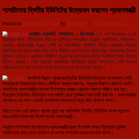
পালাটানায় দ্বিতীয় ইউনিটের উদ্বোধন করলেন প্রধানমন্ত্রী
Posted on
December 1, 2014
by
santanu99
—
No Comments ↓
দেবজিত চক্রবর্তী, আগরতলা, ১ ডিসেম্বর ।।
১লা ডিসেম্বর ২০১৪
ত্রিপুরার জন্য ঐতিহাসিক দিবসের তালিকায় সংযোজিত হয়েছে পালাটানার সৌজন্যে।
ভারতের প্রধানমন্ত্রী নরেন্দ্র মোদী বহু আকাঙ্ক্ষিত প
ালাটানা বিদ্যুৎ প্রকল্পের দ্বিতীয়
ইউনিটের উদ্বোধন ক্রার মধ্য দিয়ে পিছিয়ে পড়া উত্তর পূর্বের নতুন সম্ভাবনার দিগন্ত
উন্মোচন হয়েছে। বরতমান পৃথিবীতে বিদ্যুৎ উন্নয়নের সবচাইতে অপরিহার্য বিষয় হিসেবে
চিহ্নত হয়েছে। সেই ক্ষেত্রে পালাটানার বাণিজ্যিক বিদ্যুৎ উৎপাদনে গোটা উত্তর
পূর্বাঞ্চলের সঙ্গে বাংলাদেশের ভাগ্য জড়িত রয়েছে উন্নয়নের প্রশ্নে।
পালাটানা বিদ্যুৎ প্রকল্পের দ্বিতীয় ইউনিটের উদ্বোধন উপলক্ষ্যে গোটা
উদয়পুরকে নিরাপত্তার শক্ত বেষ্টনীতে আবদ্ধ করলেও, মানুষের উচ্ছাস ঠেকানো যায়নি।
পালাটানায় প্রধানমন্ত্রীর আগমন উপলক্ষ্যে প্রকল্প চত্ত্বকে নবরুপে সজ্জিত করা হয়।
ত্রিপুরার চিরাচরিত ঐতিহ্যের সঙ্গে সঙ্গতি রেখে সুসজ্জিত মঞ্চ তৈরী করা হয়। প্রধানমন্ত্রীর
আগমনের বহু আগে থেকেই পালাটানার সভাস্থলে মানুষ ভীড় জমাতে থাকে।
ঘড়িতে তখন ৩টে বাজতে কয়েক মুহূর্ত বহু প্রতিক্ষিত দ্বিতীয় ইউনিটের ফলক উন্মোচন
করে জাতির উদ্দেশ্যে উৎসর্গ করেন প্রধানমন্ত্রী।
অনুষ্ঠানে উপস্থিত বাংলাদেশের প্রধানমন্ত্রীর মূখ্য উপদেষ্টা ভাষনে ত্রিপুরার ভূমিকা
স্বাধীনতার সময় থেকে বর্তমানে দু’দেশের সম্পর্কের অবদানের কথা বলেন।