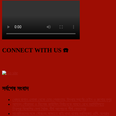
CONNECT WITH US ☎️
সর্বশেষ সংবাদ
খেজুর বাগান এলাকা থেকে চোর গ্রেফতার, উদ্ধার স্বর্ণের চেইন ও রুপোর নূপুর
আসন্ন পৌরসভা ও ভিলেজ কাউন্সিল নির্বাচনকে সামনে রেখে নয়াদিল্লিতে
ত্রিপুরা বিজেপির মেগা বৈঠক, দীর্ঘ আলোচনা শীর্ষ নেতৃত্বের
সাংবাদিকদের সঙ্গে সৌজন্য সাক্ষাতে বাইখোড়া থানার নবনিযুক্ত ওসি, অপরাধ