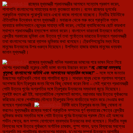
রাজ্যের মূখ্যমন্ত্রী প্রধানমন্ত্রীর আগমনে সন্তোষ প্রকাশ করেন,
পাশাপাশি বাংলাদেশের সাহায্যের জন্য কৃতজ্ঞতা জানান। বলেন রাজ্যের ভূগর্ভের
প্রাকৃতিক গ্যাসকে পুরোপুরি ভাবে এখনো কাজে লাগানো যাচ্ছেনা। দ্বিতীয় ইউনিটকে
ঐতিহাসিক উদ্বোধন বলেন মূখ্যমন্ত্রী। মনারচক থেকে শুরু করে প্রাকৃতিক গ্যাস
ব্যবহারে কর্মসংস্থানে কেন্দ্রের সাহায্য দাবী করেন, পেট্রো ক্যামিকেলের ছোট কারখানা
স্থাপনে প্রধানমন্ত্রীর হস্তক্ষেপ কামনা করেন। বাংলাদেশ ভারতবর্ষ উন্নয়নে বর্তমান
কেন্দ্রীয় সরকারের ভূমিকা এবং উত্তর পূর্ব তথা পূর্বোত্তর ভারতের উন্নয়নে প্রধানমন্ত্রী
তথা বাংলাদেশের আরো ব্যাপক ভূমিকার কথা বলেছেন। ট্রেনশিপমেন্টের মধ্য দিয়ে
মানুষের উন্নয়নের উপর গুরুত্ব দিয়েছেন। উপস্থিত হাজার হাজার মানুষের ধন্যবাদ
জানান মূখ্যমন্ত্রী।
রাজ্যের মূখ্যমন্ত্রী মানিক সরকারের ভাষনের পরে ভাষন দিতে গিয়ে
দেশের প্রধানমন্ত্রী নরেন্দ্র মোদী ভাঙ্গা বাংলার উচ্চারন করেন
“মা, মোনেরা নমস্কার,
খুলুমখা, বাংলাদেশের অতিথি এবং আপনাদের আন্তরিক শুভেচ্ছা”
– সঙ্গে সঙ্গে জনতার
উচ্ছাসের প্রতিধ্বনি শোনা যায় পালাটানা জুড়ে। সাধারন মানুষ থেকে প্রশাসন সাগ্রহে
অপেক্ষায় ছিল ত্রিপুরার জন্য বিশেষ কিছু ঘোষনা করেন কিনা – সেই প্রশ্নে প্রধানমন্ত্রী
গোটা উত্তর পূর্বের অগ্রগতির সঙ্গে ত্রিপুরার উন্নয়নের সম্ভাবনা জুড়ে দিয়েছেন।
লুকইষ্ট বদলে এক্ট ইষ্ট, আন্তর্জাতিক প্রেক্ষাপটে জাপান, ময়ানমার আর উত্তর পূর্বাঞ্চলের
করিডোর থেকে পেলাটানার দৌলতে ত্রিপুরার বিশ্ব মানচিত্রে স্থান করে নেওয়ার কথা
বলেছেন প্রধানমন্ত্রী।
নির্দিষ্ট ভাবে ত্রিপুরার জন্য কিছু ঘোষনা না
করলেও মূখ্যমন্ত্রীর রাজ্যের স্বার্থে প্রাকৃতিক সম্পদের পূর্ণ ব্যবহারের ক্ষেত্রে কেন্দ্রীয়
ভূমিকার কথায় সম্নতির সঙ্গে গোটা উত্তর পূর্বের উন্নয়নের প্রসঙ্গ টেনে এই অঙ্গনের
পর্যটন ক্ষেত্র, জল সম্পদ যোগাযোগ ব্যবস্থার উন্নয়নের কথা বলেছেন। দ্বিতীয় সবুজ
বিপ্লবের সঙ্গে উত্তর পূর্বাঞ্চলে অর্গানিক চাষবাদ, পুস্প পালন, দুগ্ধ বিপ্লবের স্বপ্নের
অগ্রগতি সহ পালাটানায় বাংলাদেশের সাহায্য, দু’দেশের সম্পর্ক উন্নয়নে আগামীর