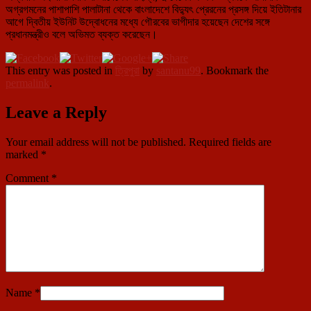
অগ্রগমনের পাশাপাশি পালাটানা থেকে বাংলাদেশে বিদ্যুৎ প্রেরনের প্রসঙ্গ দিয়ে ইতিটানার
আগে দ্বিতীয় ইউনিট উদ্বোধনের মধ্যে গৌরবের ভাগীদার হয়েছেন দেশের সঙ্গে
প্রধানমন্ত্রীও বলে অভিমত ব্যক্ত করেছেন।
This entry was posted in
ত্রিপুরা
by
santanu99
. Bookmark the
permalink
.
Leave a Reply
Your email address will not be published.
Required fields are
marked
*
Comment
*
Name
*