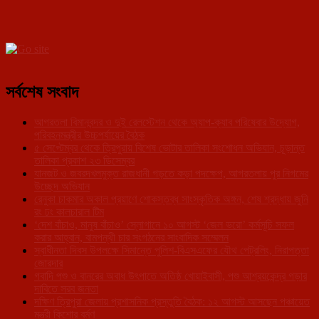
সর্বশেষ সংবাদ
আগরতলা বিমানবন্দর ও দুই রেলস্টেশন থেকে অ্যাপ-ক্যাব পরিষেবার উদ্যোগ,
পরিবহনমন্ত্রীর উচ্চপর্যায়ের বৈঠক
৫ সেপ্টেম্বর থেকে ত্রিপুরায় বিশেষ ভোটার তালিকা সংশোধন অভিযান, চূড়ান্ত
তালিকা প্রকাশ ২৩ ডিসেম্বর
যানজট ও জবরদখলমুক্ত রাজধানী গড়তে কড়া পদক্ষেপ, আগরতলায় পুর নিগমের
উচ্ছেদ অভিযান
রেনুকা চাকমার অকাল প্রয়াণে শোকস্তব্ধ সাংস্কৃতিক অঙ্গন, শেষ শ্রদ্ধায় জুনি
রং ঢং কালচারাল টিম
‘দেশ বাঁচাও, মানুষ বাঁচাও’ স্লোগানে ১০ আগস্ট ‘জেল ভরো’ কর্মসূচি সফল
করার আহ্বান, বামপন্থী চার সংগঠনের সাংবাদিক সম্মেলন
স্বাধীনতা দিবস উপলক্ষে সিমান্তে পুলিশ-বিএসএফের যৌথ পেট্রলিং, নিরাপত্তা
জোরদার
গবাদি পশু ও বানরের অবাধ উৎপাতে অতিষ্ঠ খোয়াইবাসী, পশু আশ্রয়কেন্দ্র গড়ার
দাবিতে সরব জনতা
দক্ষিণ ত্রিপুরা জেলায় প্রশাসনিক প্রস্তুতি বৈঠক: ১২ আগস্ট আসছেন পঞ্চায়েত
মন্ত্রী কিশোর বর্মণ