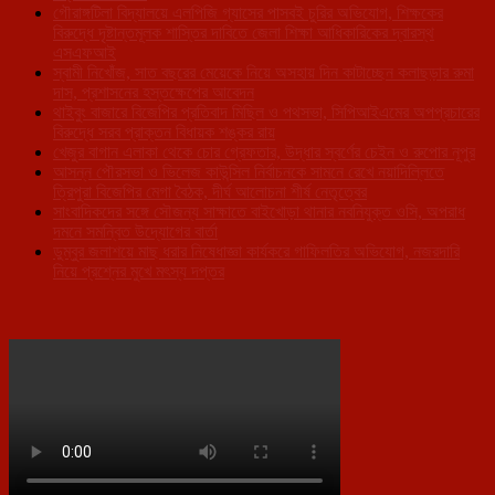
গৌরাঙ্গটিলা বিদ্যালয়ে এলপিজি গ্যাসের পাসবই চুরির অভিযোগ, শিক্ষকের
বিরুদ্ধে দৃষ্টান্তমূলক শাস্তির দাবিতে জেলা শিক্ষা আধিকারিকের দ্বারস্থ
এসএফআই
স্বামী নিখোঁজ, সাত বছরের মেয়েকে নিয়ে অসহায় দিন কাটাচ্ছেন কলাছড়ার রুমা
দাস, প্রশাসনের হস্তক্ষেপের আবেদন
থাইবুং বাজারে বিজেপির প্রতিবাদ মিছিল ও পথসভা, সিপিআইএমের অপপ্রচারের
বিরুদ্ধে সরব প্রাক্তন বিধায়ক শঙ্কর রায়
খেজুর বাগান এলাকা থেকে চোর গ্রেফতার, উদ্ধার স্বর্ণের চেইন ও রুপোর নূপুর
আসন্ন পৌরসভা ও ভিলেজ কাউন্সিল নির্বাচনকে সামনে রেখে নয়াদিল্লিতে
ত্রিপুরা বিজেপির মেগা বৈঠক, দীর্ঘ আলোচনা শীর্ষ নেতৃত্বের
সাংবাদিকদের সঙ্গে সৌজন্য সাক্ষাতে বাইখোড়া থানার নবনিযুক্ত ওসি, অপরাধ
দমনে সমন্বিত উদ্যোগের বার্তা
ডুম্বুর জলাশয়ে মাছ ধরার নিষেধাজ্ঞা কার্যকরে গাফিলতির অভিযোগ, নজরদারি
নিয়ে প্রশ্নের মুখে মৎস্য দপ্তর