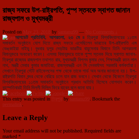
রাজ্য সফরে উপ-রাষ্ট্রপতি, পুস্প স্তবকে স্বাগত জানান
রাজ্যপাল ও মুখ্যমন্ত্রী
Posted on
May 23, 2018
by
santanu99
—
No Comments ↓
আপডেট প্রতিনিধি, আগরতলা, ২৩ মে ৷৷
ত্রিপুরা বিশ্ববিদ্যালয়ের ১১তম
সমাবর্তন অনুষ্ঠানে যোগ দিতে রাজ্য সফরে এসেছিলেন ভারতের উপ-রাষ্ট্রপতি এম
ভেঙ্কাইয়া নাইডু। বুধবার দুপুর দেড়টায় ভারতীয় বায়ুসেনার বিমানে তিনি আগরতলা
বিমানবন্দরে অবতরণ করেন। এসময় বিমানবন্দরে তাকে পুস্প স্তবক দিয়ে স্বাগত জানান-
ত্রিপুরা রাজ্যের রাজ্যপাল তথাগত রায়, মুখ্যমন্ত্রী বিপ্লব কুমার দেব, শিক্ষামন্ত্রী রতন লাল
নাথ, মন্ত্রী মেবার কুমার জমাতিয়া, রাজস্বমন্ত্রী এন সি দেববর্মাসহ সরকারি কর্মকর্তারা।
সেখানে ত্রিপুরা স্টেট রাইফেলসের পক্ষ থেকে তাকে গার্ড অব অনার জানানো হয়। উপ-
রাষ্ট্রপতি বিমান বন্দর থেকে বেরিয়ে চলে যান রাজ ভবনে। সেখান থেকে বিকেলে ত্রিপুরা
বিশ্ববিদ্যালয়ের ১১তম সমাবর্তন অনুষ্ঠানে প্রধান অতিথি হিসেবে যোগদান করেন।
বৃহস্পতিবারই তিনি দিল্লী দিল্লি ফিরে যাবেন বলে জানা যায়।
This entry was posted in
ত্রিপুরা
by
santanu99
. Bookmark the
permalink
.
Leave a Reply
Your email address will not be published.
Required fields are
marked
*