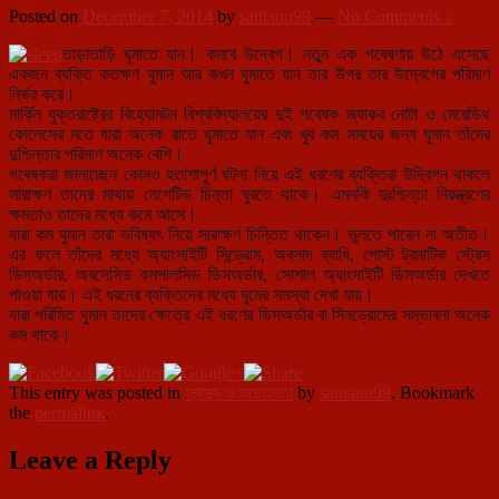
Posted on
December 7, 2014
by
santanu99
—
No Comments ↓
তাড়াতাড়ি ঘুমাতে যান। কমবে উদ্বেগ। নতুন এক গবেষণায় উঠে এসেছে
একজন ব্যক্তি কতক্ষণ ঘুমান আর কখন ঘুমাতে যান তার উপর তার উদ্বেগের পরিমাণ
নির্ভর করে।
মার্কিন যুক্তরাষ্ট্রের বিংহ্যামটন বিশ্ববিদ্যালয়ে
র দুই গবেষক জ্যাকব নোটা ও মেরেডিথ
কোলেসের মতে যারা অনেক রাতে ঘুমাতে যান এবং খুব কম সময়ের জন্য ঘুমান তাঁদের
দুশ্চিন্তার পরিমাণ অনেক বেশি।
গবেষকরা জানাচ্ছেন কোনও হতাশাপূর্ণ ঘটনা নিয়ে এই ধরণের ব্যক্তিরা উদ্বিগ্ন থাকলে
সারাক্ষণ তাদের মাথায় নেগেটিভ চিন্তা ঘুরতে থাকে। এমনকি দুঃশ্চিন্তা নিয়ন্ত্রণের
ক্ষমতাও তাদের মধ্যে কমে আসে।
যারা কম ঘুমান তারা ভবিষ্যৎ নিয়ে সারাক্ষণ চিন্তিত থাকেন। ভুলতে পারেন না অতীত।
এর ফলে তাঁদের মধ্যে অ্যাংসাইটি সিন্ড্রোম, অবসাদ ব্যাধি, পোস্ট ট্রমাটিক স্ট্রেস
ডিসঅর্ডার, অবসেসিভ কমপালসিভ ডিসঅর্ডার, সোশাল অ্যাংসাইটি ডিসঅর্ডার দেখতে
পাওয়া যায়। এই ধরনের ব্যক্তিদের মধ্যে ঘুমের সমস্যা দেখা যায়।
যারা পরিমিত ঘুমান তাদের ক্ষেত্রে এই ধরণের ডিসঅর্ডার বা সিনড্রোমের সম্ভাবনা অনেক
কম থাকে।
This entry was posted in
স্বাস্থ্য ও সচেতনতা
by
santanu99
. Bookmark
the
permalink
.
Leave a Reply