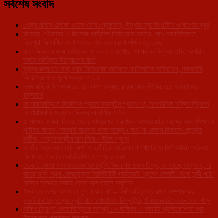
সর্বশেষ সংবাদ
খেজুর বাগান এলাকা থেকে চোর গ্রেফতার, উদ্ধার স্বর্ণের চেইন ও রুপোর নূপুর
আসন্ন পৌরসভা ও ভিলেজ কাউন্সিল নির্বাচনকে সামনে রেখে নয়াদিল্লিতে
ত্রিপুরা বিজেপির মেগা বৈঠক, দীর্ঘ আলোচনা শীর্ষ নেতৃত্বের
সাংবাদিকদের সঙ্গে সৌজন্য সাক্ষাতে বাইখোড়া থানার নবনিযুক্ত ওসি, অপরাধ
দমনে সমন্বিত উদ্যোগের বার্তা
ডুম্বুর জলাশয়ে মাছ ধরার নিষেধাজ্ঞা কার্যকরে গাফিলতির অভিযোগ, নজরদারি
নিয়ে প্রশ্নের মুখে মৎস্য দপ্তর
নবম বাহিনী টিএসআরের উদ্যোগে স্বেচ্ছায় রক্তদান শিবির, ৬৫ জওয়ানের
রক্তদান
আশারামবাড়িতে বিজেপির প্রয়াস কর্মসূচির প্রথম পর্ব, সাংগঠনিক শক্তি বৃদ্ধিতে
আশারামবাড়ি মণ্ডলে দিনভর একাধিক বৈঠক
৫ মাসের বকেয়া বিলের জেরে সাব্রুমের একাধিক অঙ্গনওয়াড়ি কেন্দ্রে বন্ধ শিশুদের
পুষ্টিকর আহার, সরকারি অনুদান থাকা সত্ত্বেও অর্থ না মেলায় বিপাকে কেন্দ্রের
কর্মীরা, খাদ্যসামগ্রীর মান নিয়েও উঠল প্রশ্ন
জাতীয় সড়কের বেহাল দশা ও দুর্নীতির অভিযোগে খোয়াইতে সিপিআই(এম)-এর
বিক্ষোভ, এনএইচআইডিসিএল দপ্তরে ধরনা
খোয়াই জেলা হাসপাতালের ইমার্জেন্সি বিভাগের করুণ চিত্র, না আছে ডাক্তার, না
আছে নার্স, স্বল্প বেতনভূক্ত সিকিউরিটি গার্ডদেরই ‘জুতো সেলাই থেকে চন্ডী পাঠ’
পর্যন্ত ব্যবহার করছে জেলা হাসপাতাল কর্তৃপক্ষ
‘সনাতন ধর্মের অপমানে চুপ থাকব না’ – সিপিআই(এম) রাজ্য সম্পাদকের
কুরুচিকর মন্তব্যের প্রতিবাদে খোয়াইয়ে বিশ্ব হিন্দু পরিষদের বিক্ষোভে তোলপাড়
দক্ষিণ ত্রিপুরা জেলাভিত্তিক অনূর্ধ্ব-১৭ ভলিবল ও কাবাডি প্রতিযোগিতা শুরু,
উদ্বোধনে প্রাক্তন বিধায়ক