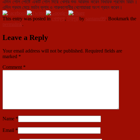
এদিন গোল পোষ্টে একটি গোল দিয়ে খেলার শুভ আরম্ভ করেন বিধায়ক প্রমোদ রিয়াং।
এদিন প্রথম মেচে মর্ডান ক্লাব ও গারুকলোনীর খেলোয়াররা অংশ গ্রহন করেন।
This entry was posted in
খেলাধূলা
,
ত্রিপুরা
by
santanu99
. Bookmark the
permalink
.
Leave a Reply
Your email address will not be published.
Required fields are
marked
*
Comment
*
Name
*
Email
*