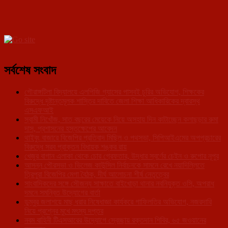
সর্বশেষ সংবাদ
গৌরাঙ্গটিলা বিদ্যালয়ে এলপিজি গ্যাসের পাসবই চুরির অভিযোগ, শিক্ষকের
বিরুদ্ধে দৃষ্টান্তমূলক শাস্তির দাবিতে জেলা শিক্ষা আধিকারিকের দ্বারস্থ
এসএফআই
স্বামী নিখোঁজ, সাত বছরের মেয়েকে নিয়ে অসহায় দিন কাটাচ্ছেন কলাছড়ার রুমা
দাস, প্রশাসনের হস্তক্ষেপের আবেদন
থাইবুং বাজারে বিজেপির প্রতিবাদ মিছিল ও পথসভা, সিপিআইএমের অপপ্রচারের
বিরুদ্ধে সরব প্রাক্তন বিধায়ক শঙ্কর রায়
খেজুর বাগান এলাকা থেকে চোর গ্রেফতার, উদ্ধার স্বর্ণের চেইন ও রুপোর নূপুর
আসন্ন পৌরসভা ও ভিলেজ কাউন্সিল নির্বাচনকে সামনে রেখে নয়াদিল্লিতে
ত্রিপুরা বিজেপির মেগা বৈঠক, দীর্ঘ আলোচনা শীর্ষ নেতৃত্বের
সাংবাদিকদের সঙ্গে সৌজন্য সাক্ষাতে বাইখোড়া থানার নবনিযুক্ত ওসি, অপরাধ
দমনে সমন্বিত উদ্যোগের বার্তা
ডুম্বুর জলাশয়ে মাছ ধরার নিষেধাজ্ঞা কার্যকরে গাফিলতির অভিযোগ, নজরদারি
নিয়ে প্রশ্নের মুখে মৎস্য দপ্তর
নবম বাহিনী টিএসআরের উদ্যোগে স্বেচ্ছায় রক্তদান শিবির, ৬৫ জওয়ানের