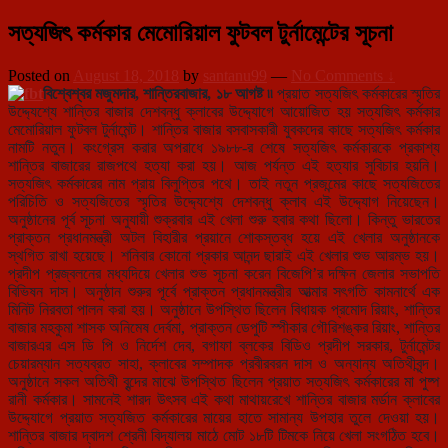
সত্যজিৎ কর্মকার মেমোরিয়াল ফুটবল টুর্নামেন্টের সূচনা
Posted on
August 18, 2018
by
santanu99
—
No Comments ↓
বিশ্বেশ্বর মজুমদার, শান্তিরবাজার, ১৮ আগষ্ট ৷৷
প্রয়াত সত্যজিৎ কর্মকারের স্মৃতির
উদ্দ্যেশ্যে শান্তির বাজার দেশবন্ধু ক্লাবের উদ্দ্যোগে আয়োজিত হয় সত্যজিৎ কর্মকার
মেমোরিয়াল ফুটবল টুর্নামেন্ট। শান্তির বাজার বসবাসকারী যুবকদের কাছে সত্যজিৎ কর্মকার
নামটি নতুন। কংগ্রেস করার অপরাধে ১৯৮৮-র শেষে সত্যজিৎ কর্মকারকে প্রকাশ্য
শান্তির বাজারের রাজপথে হত্যা করা হয়। আজ পর্যন্ত এই হত্যার সুবিচার হয়নি।
সত্যজিৎ কর্মকারের নাম প্রায় বিলুপ্তির পথে। তাই নতুন প্রজন্মের কাছে সত্যজিতের
পরিচিতি ও সত্যজিতের স্মৃতির উদ্দ্যেশ্যে দেশবন্ধু ক্লাব এই উদ্দ্যোগ নিয়েছেন।
অনুষ্ঠানের পূর্ব সূচনা অনুযায়ী শুক্রবার এই খেলা শুরু হবার কথা ছিলো। কিন্তু ভারতের
প্রাক্তন প্রধানমন্ত্রী অটল বিহারীর প্রয়ানে শোকস্তব্ধ হয়ে এই খেলার অনুষ্ঠানকে
স্থগিত রাখা হয়েছে। শনিবার কোনো প্রকার আনন্দ ছারাই এই খেলার শুভ আরম্ভ হয়।
প্রদীপ প্রজ্বলনের মধ্যদিয়ে খেলার শুভ সূচনা করেন বিজেপি’র দক্ষিন জেলার সভাপতি
বিভিষন দাস। অনুষ্ঠান শুরুর পূর্বে প্রাক্তন প্রধানমন্ত্রীর আত্মার সৎগতি কামনার্থে এক
মিনিট নিরবতা পালন করা হয়। অনুষ্ঠানে উপস্থিত ছিলেন বিধায়ক প্রমোদ রিয়াং, শান্তির
বাজার মহকুমা শাসক অনিমেষ দের্বমা, প্রাক্তন ডেপুটি স্পীকার গৌরিশঙ্কর রিয়াং, শান্তির
বাজারএর এস ডি পি ও নির্দেশ দেব, বগাফা ব্লকের বিডিও প্রদীপ সরকার, টুর্নামেন্টর
চেয়ারম্যান সত্যব্রত সাহা, ক্লাবের সম্পাদক প্রবীরবরন দাস ও অন্যান্য অতিথীবৃন্দ।
অনুষ্ঠানে সকল অতিথী বৃন্দের মাঝে উপস্থিত ছিলেন প্রয়াত সত্যজিৎ কর্মকারের মা পুষ্প
রানী কর্মকার। সামনেই শারদ উৎসব এই কথা মাথায়রেখে শান্তির বাজার মর্ডান ক্লাবের
উদ্দ্যোগে প্রয়াত সত্যজিত কর্মকারের মায়ের হাতে সামান্য উপহার তুলে দেওয়া হয়।
শান্তির বাজার দ্বাদশ শ্রেনী বিদ্যালয় মাঠে মোট ১৮টি টিমকে নিয়ে খেলা সংগঠিত হবে।