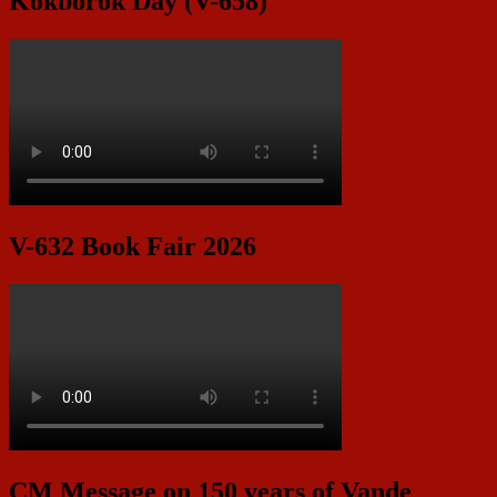
Kokborok Day (V-658)
V-632 Book Fair 2026
CM Message on 150 years of Vande