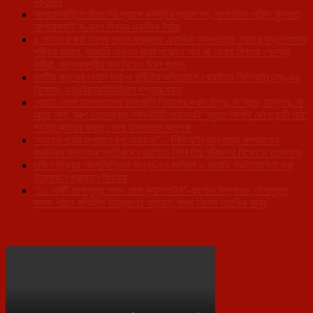
রক্তদান
আশারামবাড়িতে বিজেপির প্রয়াস কর্মসূচির প্রথম পর্ব, সাংগঠনিক শক্তি বৃদ্ধিতে
আশারামবাড়ি মণ্ডলে দিনভর একাধিক বৈঠক
৫ মাসের বকেয়া বিলের জেরে সাব্রুমের একাধিক অঙ্গনওয়াড়ি কেন্দ্রে বন্ধ শিশুদের
পুষ্টিকর আহার, সরকারি অনুদান থাকা সত্ত্বেও অর্থ না মেলায় বিপাকে কেন্দ্রের
কর্মীরা, খাদ্যসামগ্রীর মান নিয়েও উঠল প্রশ্ন
জাতীয় সড়কের বেহাল দশা ও দুর্নীতির অভিযোগে খোয়াইতে সিপিআই(এম)-এর
বিক্ষোভ, এনএইচআইডিসিএল দপ্তরে ধরনা
খোয়াই জেলা হাসপাতালের ইমার্জেন্সি বিভাগের করুণ চিত্র, না আছে ডাক্তার, না
আছে নার্স, স্বল্প বেতনভূক্ত সিকিউরিটি গার্ডদেরই ‘জুতো সেলাই থেকে চন্ডী পাঠ’
পর্যন্ত ব্যবহার করছে জেলা হাসপাতাল কর্তৃপক্ষ
‘সনাতন ধর্মের অপমানে চুপ থাকব না’ – সিপিআই(এম) রাজ্য সম্পাদকের
কুরুচিকর মন্তব্যের প্রতিবাদে খোয়াইয়ে বিশ্ব হিন্দু পরিষদের বিক্ষোভে তোলপাড়
দক্ষিণ ত্রিপুরা জেলাভিত্তিক অনূর্ধ্ব-১৭ ভলিবল ও কাবাডি প্রতিযোগিতা শুরু,
উদ্বোধনে প্রাক্তন বিধায়ক
‘১০ কোটি নেশামুক্ত শপথ মেগা ক্যাম্পেইন’-এর শুভ উদ্বোধন, নেশামুক্ত
সমাজ গঠনে সম্মিলিত উদ্যোগের আহ্বান, শপথ নিলেন শতাধিক মানুষ