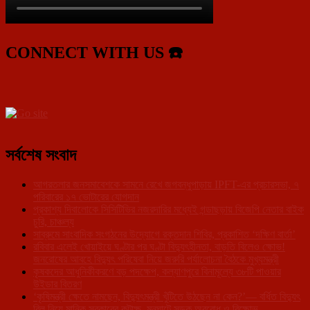
CONNECT WITH US ☎️
সর্বশেষ সংবাদ
আগরতলার জনসমাবেশকে সামনে রেখে জগবন্ধুপাড়ায় IPFT-এর প্রচারসভা, ৭
পরিবারের ১৭ ভোটারের যোগদান
প্রকাশ্য দিবালোকে সিসিটিভির নজরদারির মধ্যেই গন্ডাছড়ায় বিজেপি নেতার বাইক
চুরি, চাঞ্চল্য
সাব্রুমে সাংবাদিক সংগঠনের উদ্যোগে রক্তদান শিবির, প্রকাশিত ‘দক্ষিণ বার্তা’
রবিবার এলেই খোয়াইয়ে ঘণ্টার পর ঘণ্টা বিদ্যুৎহীনতা, বাড়তি বিলেও ক্ষোভ!
জনরোষের আবহে বিদ্যুৎ পরিষেবা নিয়ে জরুরি পর্যালোচনা বৈঠকে মুখ্যমন্ত্রী
কৃষকদের আধুনিকীকরণে বড় পদক্ষেপ, কল্যাণপুরে বিনামূল্যে ৩৮টি পাওয়ার
উইডার বিতরণ
‘কৃষিমন্ত্রী ক্ষেতে নামছেন, বিদ্যুৎমন্ত্রী খুঁটিতে উঠছেন না কেন?’— বর্ধিত বিদ্যুৎ
বিল নিয়ে মানিক সরকারের কটাক্ষ, মনুঘাটে সড়ক অবরোধ ও বিক্ষোভ