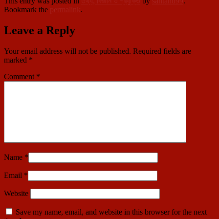
This entry was posted in
তথ্য, বিজ্ঞান ও প্রযুক্তি
by
santanu99
.
Bookmark the
permalink
.
Leave a Reply
Your email address will not be published.
Required fields are
marked
*
Comment
*
Name
*
Email
*
Website
Save my name, email, and website in this browser for the next