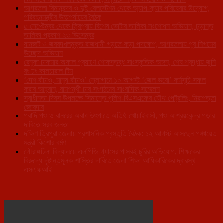
আগরতলা বিমানবন্দর ও দুই রেলস্টেশন থেকে অ্যাপ-ক্যাব পরিষেবার উদ্যোগ,
পরিবহনমন্ত্রীর উচ্চপর্যায়ের বৈঠক
৫ সেপ্টেম্বর থেকে ত্রিপুরায় বিশেষ ভোটার তালিকা সংশোধন অভিযান, চূড়ান্ত
তালিকা প্রকাশ ২৩ ডিসেম্বর
যানজট ও জবরদখলমুক্ত রাজধানী গড়তে কড়া পদক্ষেপ, আগরতলায় পুর নিগমের
উচ্ছেদ অভিযান
রেনুকা চাকমার অকাল প্রয়াণে শোকস্তব্ধ সাংস্কৃতিক অঙ্গন, শেষ শ্রদ্ধায় জুনি
রং ঢং কালচারাল টিম
‘দেশ বাঁচাও, মানুষ বাঁচাও’ স্লোগানে ১০ আগস্ট ‘জেল ভরো’ কর্মসূচি সফল
করার আহ্বান, বামপন্থী চার সংগঠনের সাংবাদিক সম্মেলন
স্বাধীনতা দিবস উপলক্ষে সিমান্তে পুলিশ-বিএসএফের যৌথ পেট্রলিং, নিরাপত্তা
জোরদার
গবাদি পশু ও বানরের অবাধ উৎপাতে অতিষ্ঠ খোয়াইবাসী, পশু আশ্রয়কেন্দ্র গড়ার
দাবিতে সরব জনতা
দক্ষিণ ত্রিপুরা জেলায় প্রশাসনিক প্রস্তুতি বৈঠক: ১২ আগস্ট আসছেন পঞ্চায়েত
মন্ত্রী কিশোর বর্মণ
গৌরাঙ্গটিলা বিদ্যালয়ে এলপিজি গ্যাসের পাসবই চুরির অভিযোগ, শিক্ষকের
বিরুদ্ধে দৃষ্টান্তমূলক শাস্তির দাবিতে জেলা শিক্ষা আধিকারিকের দ্বারস্থ
এসএফআই