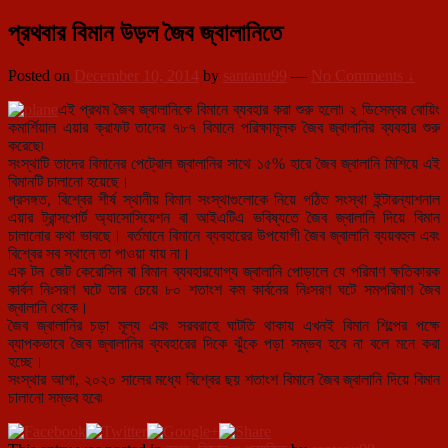
প্রথবার বিমান উড়ল জৈব জ্বালানিতে
Posted on
December 10, 2014
by
santanu99
—
No Comments ↓
এই প্রথম জৈব জ্বালানিকে বিমানে ব্যবহার করা শুরু হলো৷ ২ ডিসেম্বর বোয়িং
কমার্শিয়াল এয়ার ক্রাফট তাদের ৭৮৭ বিমানে পরিক্ষামূলক জৈব জ্বালানির ব্যবহার শুরু
করেছে৷
সংস্থাটি তাদের বিমানের পেট্রোল জ্বালানির সা
থে ১৫% হারে জৈব জ্বালানি মিশিয়ে এই
বিমানটি চালানো হয়েছে।
প্রসঙ্গত, বিশ্বের শীর্ষ স্থানীয় বিমান সংস্থাগুলোকে নিয়ে গঠিত সংস্থা ইন্টারন্যাশনাল
এয়ার ট্রান্সপোর্ট অ্যাসোসিয়েশন বা আইএটিএ ভবিষ্যতে জৈব জ্বালানি দিয়ে বিমান
চালানোর কথা ভাবছে। বর্তমানে বিমানে ব্যবহারের উপযোগী জৈব জ্বালানি ব্যয়বহুল এবং
বিশ্বের সব স্থানে তা পাওয়া যায় না।
এক টন জেট কেরোসিন বা বিমান ব্যবহারযোগ্য জ্বালানি পোড়ালে যে পরিমাণ ক্ষতিকারক
কার্বন নিঃসরণ ঘটে তার চেয়ে ৮০ শতাংশ কম কার্বনের নিঃসরণ ঘটে সমপরিমাণ জৈব
জ্বালানি থেকে।
জৈব জ্বালানির চড়া মূল্য এবং সরবরাহে ঘাটতি থাকায় এখনই বিমান শিল্পের পক্ষে
ব্যাপকভাবে জৈব জ্বালানির ব্যবহারের দিকে ঝুঁকে পড়া সম্ভব হবে না বলে মনে করা
হচ্ছে।
সংস্থার আশা, ২০২০ সালের মধ্যে বিশ্বের ছয় শতাংশ বিমানে জৈব জ্বালানি দিয়ে বিমান
চালানো সম্ভব হবে৷