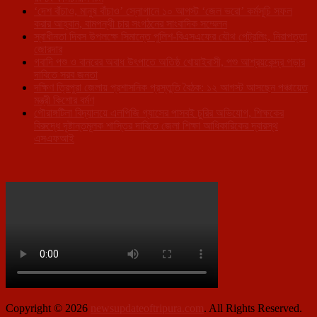
‘দেশ বাঁচাও, মানুষ বাঁচাও’ স্লোগানে ১০ আগস্ট ‘জেল ভরো’ কর্মসূচি সফল
করার আহ্বান, বামপন্থী চার সংগঠনের সাংবাদিক সম্মেলন
স্বাধীনতা দিবস উপলক্ষে সিমান্তে পুলিশ-বিএসএফের যৌথ পেট্রলিং, নিরাপত্তা
জোরদার
গবাদি পশু ও বানরের অবাধ উৎপাতে অতিষ্ঠ খোয়াইবাসী, পশু আশ্রয়কেন্দ্র গড়ার
দাবিতে সরব জনতা
দক্ষিণ ত্রিপুরা জেলায় প্রশাসনিক প্রস্তুতি বৈঠক: ১২ আগস্ট আসছেন পঞ্চায়েত
মন্ত্রী কিশোর বর্মণ
গৌরাঙ্গটিলা বিদ্যালয়ে এলপিজি গ্যাসের পাসবই চুরির অভিযোগ, শিক্ষকের
বিরুদ্ধে দৃষ্টান্তমূলক শাস্তির দাবিতে জেলা শিক্ষা আধিকারিকের দ্বারস্থ
এসএফআই
Copyright © 2026
newsupdateoftripura.com
. All Rights Reserved.