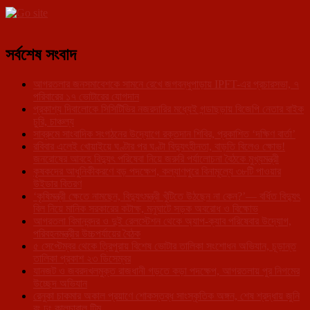
সর্বশেষ সংবাদ
আগরতলার জনসমাবেশকে সামনে রেখে জগবন্ধুপাড়ায় IPFT-এর প্রচারসভা, ৭
পরিবারের ১৭ ভোটারের যোগদান
প্রকাশ্য দিবালোকে সিসিটিভির নজরদারির মধ্যেই গন্ডাছড়ায় বিজেপি নেতার বাইক
চুরি, চাঞ্চল্য
সাব্রুমে সাংবাদিক সংগঠনের উদ্যোগে রক্তদান শিবির, প্রকাশিত ‘দক্ষিণ বার্তা’
রবিবার এলেই খোয়াইয়ে ঘণ্টার পর ঘণ্টা বিদ্যুৎহীনতা, বাড়তি বিলেও ক্ষোভ!
জনরোষের আবহে বিদ্যুৎ পরিষেবা নিয়ে জরুরি পর্যালোচনা বৈঠকে মুখ্যমন্ত্রী
কৃষকদের আধুনিকীকরণে বড় পদক্ষেপ, কল্যাণপুরে বিনামূল্যে ৩৮টি পাওয়ার
উইডার বিতরণ
‘কৃষিমন্ত্রী ক্ষেতে নামছেন, বিদ্যুৎমন্ত্রী খুঁটিতে উঠছেন না কেন?’— বর্ধিত বিদ্যুৎ
বিল নিয়ে মানিক সরকারের কটাক্ষ, মনুঘাটে সড়ক অবরোধ ও বিক্ষোভ
আগরতলা বিমানবন্দর ও দুই রেলস্টেশন থেকে অ্যাপ-ক্যাব পরিষেবার উদ্যোগ,
পরিবহনমন্ত্রীর উচ্চপর্যায়ের বৈঠক
৫ সেপ্টেম্বর থেকে ত্রিপুরায় বিশেষ ভোটার তালিকা সংশোধন অভিযান, চূড়ান্ত
তালিকা প্রকাশ ২৩ ডিসেম্বর
যানজট ও জবরদখলমুক্ত রাজধানী গড়তে কড়া পদক্ষেপ, আগরতলায় পুর নিগমের
উচ্ছেদ অভিযান
রেনুকা চাকমার অকাল প্রয়াণে শোকস্তব্ধ সাংস্কৃতিক অঙ্গন, শেষ শ্রদ্ধায় জুনি
রং ঢং কালচারাল টিম