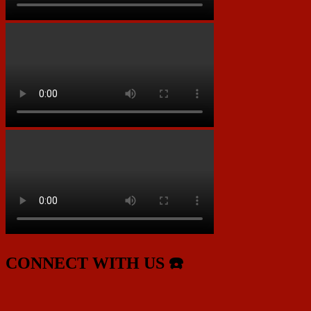
CONNECT WITH US ☎️