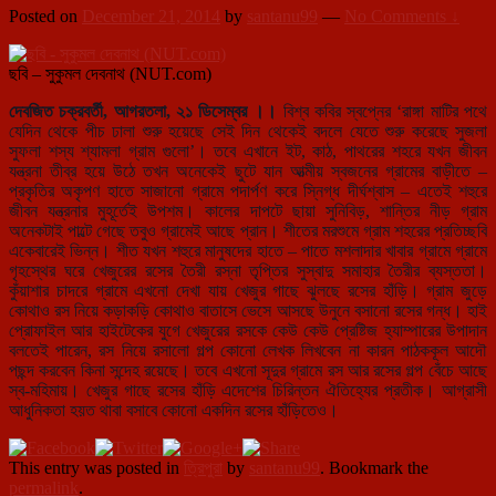
Posted on
December 21, 2014
by
santanu99
—
No Comments ↓
ছবি – সুকুমল দেবনাথ (NUT.com)
দেবজিত চক্রবর্তী, আগরতলা, ২১ ডিসেম্বর ।।
বিশ্ব কবির স্বপ্নের ‘রাঙ্গা মাটির পথে
যেদিন থেকে পীচ ঢালা শুরু হয়েছে সেই দিন থেকেই বদলে যেতে শুরু করেছে সুজলা
সুফলা শস্য শ্যামলা গ্রাম গুলো’। তবে এখানে ইট, ক
াঠ, পাথরের শহরে যখন জীবন
যন্ত্রনা তীব্র হয়ে উঠে তখন অনেকেই ছুটে যান আত্মীয় স্বজনের গ্রামের বাড়ীতে –
প্রকৃতির অকৃপণ হাতে সাজানো গ্রামে পদার্পণ করে স্নিগ্ধ দীর্ঘশ্বাস – এতেই শহুরে
জীবন যন্ত্রনার মুহূর্তেই উপশম। কালের দাপটে ছায়া সুনিবিড়, শান্তির নীড় গ্রাম
অনেকটাই পাল্টে গেছে তবুও গ্রামেই আছে প্রান। শীতের মরশুমে গ্রাম শহরের প্রতিচ্ছবি
একেবারেই ভিন্ন। শীত যখন শহুরে মানুষদের হাতে – পাতে মশলাদার খাবার গ্রামে গ্রামে
গৃহস্থের ঘরে খেজুরের রসের তৈরী রস্না তৃপ্তির সুস্বাদু সমাহার তৈরীর ব্যস্ততা।
কুঁয়াশার চাদরে গ্রামে এখনো দেখা যায় খেজুর গাছে ঝুলছে রসের হাঁড়ি। গ্রাম জুড়ে
কোথাও রস নিয়ে কড়াকড়ি কোথাও বাতাসে ভেসে আসছে উনুনে বসানো রসের গন্ধ। হাই
প্রোফাইল আর হাইটেকের যুগে খেজুরের রসকে কেউ কেউ প্রেষ্টিজ হ্যাম্পারের উপাদান
বলতেই পারেন, রস নিয়ে রসালো গল্প কোনো লেখক লিখবেন না কারন পাঠককূল আদৌ
পছন্দ করবেন কিনা সন্দেহ রয়েছে। তবে এখনো সূদুর গ্রামে রস আর রসের গল্প বেঁচে আছে
স্ব-মহিমায়। খেজুর গাছে রসের হাঁড়ি এদেশের চিরিন্তন ঐতিহ্যের প্রতীক। আগ্রাসী
আধুনিকতা হয়ত থাবা বসাবে কোনো একদিন রসের হাঁড়িতেও।
This entry was posted in
ত্রিপুরা
by
santanu99
. Bookmark the
permalink
.