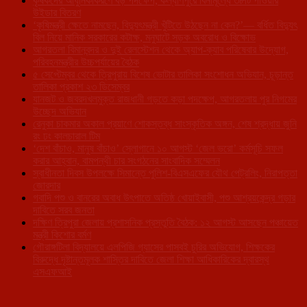
কৃষকদের আধুনিকীকরণে বড় পদক্ষেপ, কল্যাণপুরে বিনামূল্যে ৩৮টি পাওয়ার
উইডার বিতরণ
‘কৃষিমন্ত্রী ক্ষেতে নামছেন, বিদ্যুৎমন্ত্রী খুঁটিতে উঠছেন না কেন?’— বর্ধিত বিদ্যুৎ
বিল নিয়ে মানিক সরকারের কটাক্ষ, মনুঘাটে সড়ক অবরোধ ও বিক্ষোভ
আগরতলা বিমানবন্দর ও দুই রেলস্টেশন থেকে অ্যাপ-ক্যাব পরিষেবার উদ্যোগ,
পরিবহনমন্ত্রীর উচ্চপর্যায়ের বৈঠক
৫ সেপ্টেম্বর থেকে ত্রিপুরায় বিশেষ ভোটার তালিকা সংশোধন অভিযান, চূড়ান্ত
তালিকা প্রকাশ ২৩ ডিসেম্বর
যানজট ও জবরদখলমুক্ত রাজধানী গড়তে কড়া পদক্ষেপ, আগরতলায় পুর নিগমের
উচ্ছেদ অভিযান
রেনুকা চাকমার অকাল প্রয়াণে শোকস্তব্ধ সাংস্কৃতিক অঙ্গন, শেষ শ্রদ্ধায় জুনি
রং ঢং কালচারাল টিম
‘দেশ বাঁচাও, মানুষ বাঁচাও’ স্লোগানে ১০ আগস্ট ‘জেল ভরো’ কর্মসূচি সফল
করার আহ্বান, বামপন্থী চার সংগঠনের সাংবাদিক সম্মেলন
স্বাধীনতা দিবস উপলক্ষে সিমান্তে পুলিশ-বিএসএফের যৌথ পেট্রলিং, নিরাপত্তা
জোরদার
গবাদি পশু ও বানরের অবাধ উৎপাতে অতিষ্ঠ খোয়াইবাসী, পশু আশ্রয়কেন্দ্র গড়ার
দাবিতে সরব জনতা
দক্ষিণ ত্রিপুরা জেলায় প্রশাসনিক প্রস্তুতি বৈঠক: ১২ আগস্ট আসছেন পঞ্চায়েত
মন্ত্রী কিশোর বর্মণ
গৌরাঙ্গটিলা বিদ্যালয়ে এলপিজি গ্যাসের পাসবই চুরির অভিযোগ, শিক্ষকের
বিরুদ্ধে দৃষ্টান্তমূলক শাস্তির দাবিতে জেলা শিক্ষা আধিকারিকের দ্বারস্থ
এসএফআই