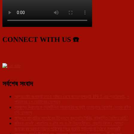
CONNECT WITH US ☎️
সর্বশেষ সংবাদ
আগরতলার জনসমাবেশকে সামনে রেখে জগবন্ধুপাড়ায় IPFT-এর প্রচারসভা, ৭
পরিবারের ১৭ ভোটারের যোগদান
প্রকাশ্য দিবালোকে সিসিটিভির নজরদারির মধ্যেই গন্ডাছড়ায় বিজেপি নেতার বাইক
চুরি, চাঞ্চল্য
সাব্রুমে সাংবাদিক সংগঠনের উদ্যোগে রক্তদান শিবির, প্রকাশিত ‘দক্ষিণ বার্তা’
রবিবার এলেই খোয়াইয়ে ঘণ্টার পর ঘণ্টা বিদ্যুৎহীনতা, বাড়তি বিলেও ক্ষোভ!
জনরোষের আবহে বিদ্যুৎ পরিষেবা নিয়ে জরুরি পর্যালোচনা বৈঠকে মুখ্যমন্ত্রী