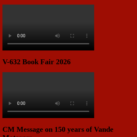
V-632 Book Fair 2026
CM Message on 150 years of Vande