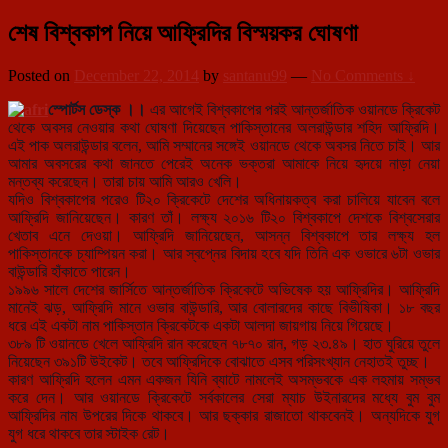
শেষ বিশ্বকাপ নিয়ে আফ্রিদির বিস্ময়কর ঘোষণা
Posted on
December 22, 2014
by
santanu99
—
No Comments ↓
স্পোর্টস ডেস্ক ।।
এর আগেই বিশ্বকাপের পরই আন্তর্জাতিক ওয়ানডে ক্রিকেট
থেকে অবসর নেওয়ার কথা ঘোষণা দিয়েছেন পাকিস্তানের অলরাউন্ডার শহিদ আফ্রিদি।
এই পাক অলরাউন্ডার বলেন, আমি সম্মানের সঙ্গেই ওয়ানডে থে
কে অবসর নিতে চাই। আর
আমার অবসরের কথা জানতে পেরেই অনেক ভক্তরা আমাকে নিয়ে হৃদয়ে নাড়া নেয়া
মন্তব্য করেছেন। তারা চায় আমি আরও খেলি।
যদিও বিশ্বকাপের পরেও টি২০ ক্রিকেটে দেশের অধিনায়কত্ব করা চালিয়ে যাবেন বলে
আফ্রিদি জানিয়েছেন। কারণ তাঁ। লক্ষ্য ২০১৬ টি২০ বিশ্বকাপে দেশকে বিশ্বসেরার
খেতাব এনে দেওয়া। আফ্রিদি জানিয়েছেন, আসন্ন বিশ্বকাপে তার লক্ষ্য হল
পাকিস্তানকে চ্যাম্পিয়ন করা। আর স্বপ্নের বিদায় হবে যদি তিনি এক ওভারে ৬টা ওভার
বাউন্ডারি হাঁকাতে পারেন।
১৯৯৬ সালে দেশের জার্সিতে আন্তর্জাতিক ক্রিকেটে অভিষেক হয় আফ্রিদির। আফ্রিদি
মানেই ঝড়, আফ্রিদি মানে ওভার বাউন্ডারি, আর বোলারদের কাছে বিভীষিকা। ১৮ বছর
ধরে এই একটা নাম পাকিস্তান ক্রিকেটকে একটা আলদা জায়গায় নিয়ে গিয়েছে।
৩৮৯ টি ওয়ানডে খেলে আফ্রিদি রান করেছেন ৭৮৭০ রান, গড় ২৩.৪৯। হাত ঘুরিয়ে তুলে
নিয়েছেন ৩৯১টি উইকেট। তবে আফ্রিদিকে বোঝাতে এসব পরিসংখ্যান নেহাতই তুচ্ছ।
কারণ আফ্রিদি হলেন এমন একজন যিনি ব্যাটে নামলেই অসম্ভবকে এক লহমায় সম্ভব
করে দেন। আর ওয়ানডে ক্রিকেটে সর্বকালের সেরা ম্যাচ উইনারদের মধ্যে বুম বুম
আফ্রিদির নাম উপরের দিকে থাকবে। আর ছক্কার রাজাতো থাকবেনই। অন্যদিকে যুগ
যুগ ধরে থাকবে তার স্টাইক রেট।