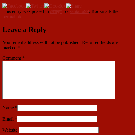
This entry was posted in
খেলাধূলা
by
santanu99
. Bookmark the
permalink
.
Leave a Reply
Your email address will not be published.
Required fields are
marked
*
Comment
*
Name
*
Email
*
Website