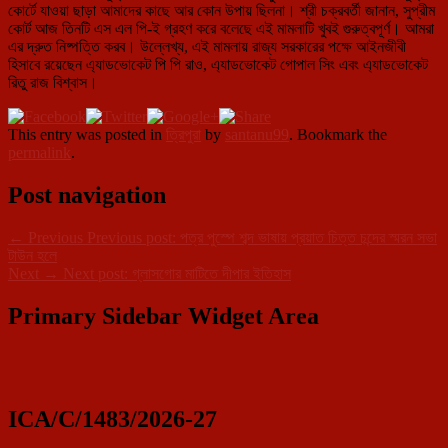
কোর্টে যাওয়া ছাড়া আমাদের কাছে আর কোন উপায় ছিলনা। শ্রী চক্রবর্তী জানান, সুপ্রীম
কোর্ট আজ তিনটি এস এল পি-ই গ্রহণ করে বলেছে এই মামলাটি খুবই গুরুত্বপূর্ণ। আমরা
এর দ্রুত নিষ্পত্তি করব। উল্লেখ্য, এই মামলায় রাজ্য সরকারের পক্ষে আইনজীবী
হিসাবে রয়েছেন এ্যাডভোকেট পি পি রাও, এ্যাডভোকেট গোপাল সিং এবং এ্যাডভোকেট
রিতু রাজ বিশ্বাস।
This entry was posted in
ত্রিপুরা
by
santanu99
. Bookmark the
permalink
.
Post navigation
←
Previous
Previous post:
পত্র পুস্পে শব্দ ভাষায় প্রয়াত চিত্ত চন্দের স্মরন সভা
টাউন হলে
Next
→
Next post:
গ্লাসগোর মাটিতে দীপার ইতিহাস
Primary Sidebar Widget Area
ICA/C/1483/2026-27