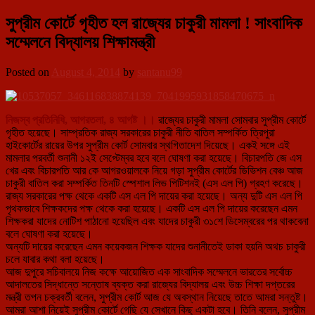
সুপ্রীম কোর্টে গৃহীত হল রাজ্যের চাকুরী মামলা ! সাংবাদিক
সম্মেলনে বিদ্যালয় শিক্ষামন্ত্রী
Posted on
August 4, 2014
by
santanu99
নিজস্ব প্রতিনিধি, আগরতলা, ৪ আগষ্ট ।।
রাজ্যের চাকুরী মামলা সোমবার সুপ্রীম কোর্টে
গৃহীত হয়েছে। সাম্প্রতিক রাজ্য সরকারের চাকুরী নীতি বাতিল সম্পর্কিত ত
্রিপুরা
হাইকোর্টের রায়ের উপর সুপ্রীম কোর্ট সোমবার স্থগিতাদেশ দিয়েছে। একই সঙ্গে এই
মামলার পরবর্তী শুনানী ১২ই সেপ্টেম্বর হবে বলে ঘোষণা করা হয়েছে। বিচারপতি জে এস
খের এবং বিচারপতি আর কে আগরওয়ালকে নিয়ে গড়া সুপ্রীম কোর্টের ডিভিশন বেঞ্চ আজ
চাকুরী বাতিল করা সম্পর্কিত তিনটি স্পেশাল লিভ পিটিশনই (এস এল পি) গ্রহণ করেছে।
রাজ্য সরকারের পক্ষ থেকে একটি এস এল পি দায়ের করা হয়েছে। অন্য দুটি এস এল পি
পৃথকভাবে শিক্ষকদের পক্ষ থেকে করা হয়েছে। একটি এস এল পি দায়ের করেছেন এমন
শিক্ষকরা যাদের নোটিশ পাঠানো হয়েছিল এবং যাদের চাকুরী ৩১শে ডিসেম্বরের পর থাকবেনা
বলে ঘোষণা করা হয়েছে।
অন্যটি দায়ের করেছেন এমন কয়েকজন শিক্ষক যাদের শুনানীতেই ডাকা হয়নি অথচ চাকুরী
চলে যাবার কথা বলা হয়েছে।
আজ দুপুরে সচিবালয়ে নিজ কক্ষে আয়োজিত এক সাংবাদিক সম্মেলনে ভারতের সর্বোচ্চ
আদালতের সিদ্ধান্তে সন্তোষ ব্যক্ত করা রাজ্যের বিদ্যালয় এবং উচ্চ শিক্ষা দপ্তরের
মন্ত্রী তপন চক্রবর্তী বলেন, সুপ্রীম কোর্ট আজ যে অবস্থান নিয়েছে তাতে আমরা সন্তুষ্ট।
আমরা আশা নিয়েই সুপ্রীম কোর্টে গেছি যে সেখানে কিছু একটা হবে। তিনি বলেন, সুপ্রীম