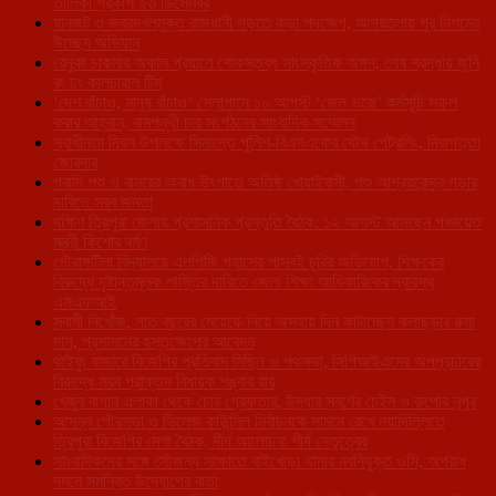
তালিকা প্রকাশ ২৩ ডিসেম্বর
যানজট ও জবরদখলমুক্ত রাজধানী গড়তে কড়া পদক্ষেপ, আগরতলায় পুর নিগমের
উচ্ছেদ অভিযান
রেনুকা চাকমার অকাল প্রয়াণে শোকস্তব্ধ সাংস্কৃতিক অঙ্গন, শেষ শ্রদ্ধায় জুনি
রং ঢং কালচারাল টিম
‘দেশ বাঁচাও, মানুষ বাঁচাও’ স্লোগানে ১০ আগস্ট ‘জেল ভরো’ কর্মসূচি সফল
করার আহ্বান, বামপন্থী চার সংগঠনের সাংবাদিক সম্মেলন
স্বাধীনতা দিবস উপলক্ষে সিমান্তে পুলিশ-বিএসএফের যৌথ পেট্রলিং, নিরাপত্তা
জোরদার
গবাদি পশু ও বানরের অবাধ উৎপাতে অতিষ্ঠ খোয়াইবাসী, পশু আশ্রয়কেন্দ্র গড়ার
দাবিতে সরব জনতা
দক্ষিণ ত্রিপুরা জেলায় প্রশাসনিক প্রস্তুতি বৈঠক: ১২ আগস্ট আসছেন পঞ্চায়েত
মন্ত্রী কিশোর বর্মণ
গৌরাঙ্গটিলা বিদ্যালয়ে এলপিজি গ্যাসের পাসবই চুরির অভিযোগ, শিক্ষকের
বিরুদ্ধে দৃষ্টান্তমূলক শাস্তির দাবিতে জেলা শিক্ষা আধিকারিকের দ্বারস্থ
এসএফআই
স্বামী নিখোঁজ, সাত বছরের মেয়েকে নিয়ে অসহায় দিন কাটাচ্ছেন কলাছড়ার রুমা
দাস, প্রশাসনের হস্তক্ষেপের আবেদন
থাইবুং বাজারে বিজেপির প্রতিবাদ মিছিল ও পথসভা, সিপিআইএমের অপপ্রচারের
বিরুদ্ধে সরব প্রাক্তন বিধায়ক শঙ্কর রায়
খেজুর বাগান এলাকা থেকে চোর গ্রেফতার, উদ্ধার স্বর্ণের চেইন ও রুপোর নূপুর
আসন্ন পৌরসভা ও ভিলেজ কাউন্সিল নির্বাচনকে সামনে রেখে নয়াদিল্লিতে
ত্রিপুরা বিজেপির মেগা বৈঠক, দীর্ঘ আলোচনা শীর্ষ নেতৃত্বের
সাংবাদিকদের সঙ্গে সৌজন্য সাক্ষাতে বাইখোড়া থানার নবনিযুক্ত ওসি, অপরাধ
দমনে সমন্বিত উদ্যোগের বার্তা