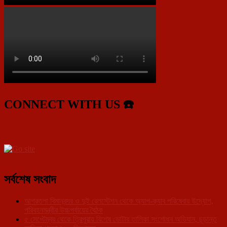
CONNECT WITH US ☎️
সর্বশেষ সংবাদ
আগরতলা বিমানবন্দর ও দুই রেলস্টেশন থেকে অ্যাপ-ক্যাব পরিষেবার উদ্যোগ,
পরিবহনমন্ত্রীর উচ্চপর্যায়ের বৈঠক
৫ সেপ্টেম্বর থেকে ত্রিপুরায় বিশেষ ভোটার তালিকা সংশোধন অভিযান, চূড়ান্ত